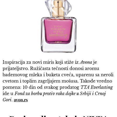
Inspiracija za novi miris koji stiže iz
Avona
je
prijateljstvo. Ružičasta tečnosti donosi aromu
bademovog mleka i buketa cveća, uparenu sa neroli
cvetom i toplim zagrljajem mošusa. Takođe vredno
pomena: 10 din od svakog prodatog
TTA Everlasting
ide u
Fond za borbu protiv raka dojke u Srbiji i Crnoj
avon.rs
Gori
.