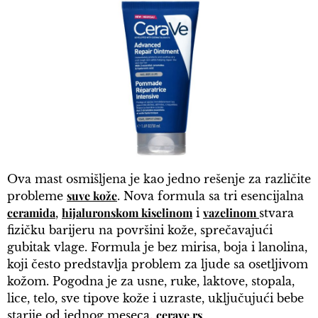
Ova mast osmišljena je kao jedno rešenje za različite
suve kože
probleme
. Nova formula sa tri esencijalna
ceramida
hijaluronskom kiselinom
vazelinom
,
i
stvara
fizičku barijeru na površini kože, sprečavajući
gubitak vlage. Formula je bez mirisa, boja i lanolina,
koji često predstavlja problem za ljude sa osetljivom
kožom. Pogodna je za usne, ruke, laktove, stopala,
lice, telo, sve tipove kože i uzraste, uključujući bebe
cerave.rs
starije od jednog meseca.