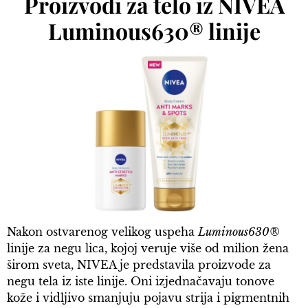
Proizvodi za telo iz NIVEA
Luminous630® linije
Nakon ostvarenog velikog uspeha
Luminous630®
linije za negu lica, kojoj veruje više od milion žena
širom sveta, NIVEA je predstavila proizvode za
negu tela iz iste linije. Oni izjednačavaju tonove
kože i vidljivo smanjuju pojavu strija i pigmentnih