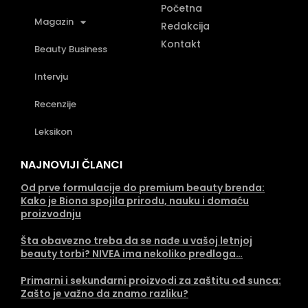
Početna
Magazin
Redakcija
Kontakt
Beauty Business
Intervju
Recenzije
Leksikon
NAJNOVIJI ČLANCI
Od prve formulacije do premium beauty brenda:
Kako je Biona spojila prirodu, nauku i domaću
proizvodnju
Šta obavezno treba da se nađe u vašoj letnjoj
beauty torbi? NIVEA ima nekoliko predloga…
Primarni i sekundarni proizvodi za zaštitu od sunca:
Zašto je važno da znamo razliku?