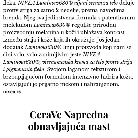
fleka.
NIVEA Luminous630® uljani serum za telo
deluje
protiv strija za samo 2 nedelje, prema navodima
brenda. Njegova jedinstvena formula s patentiranim
molekulom
Luminous630®
reguliše prirodnu
proizvodnju melanina u koži i ublažava kontrast
između strija i kože koja ih okružuje. Još jedan
dodatak
Luminous630®
liniji proizvoda koji nam se
čini vrlo, vrlo zanimljivim jeste
NIVEA
Luminous630®, višenamenska krema za telo protiv strija
i pigmentnih fleka
. Svojom laganom teksturom i
brzoupijajućom formulom intenzivno hidrira kožu,
ostavljajući je prijatno mekom i nahranjenom.
nivea.rs
.
CeraVe Napredna
obnavljajuća mast