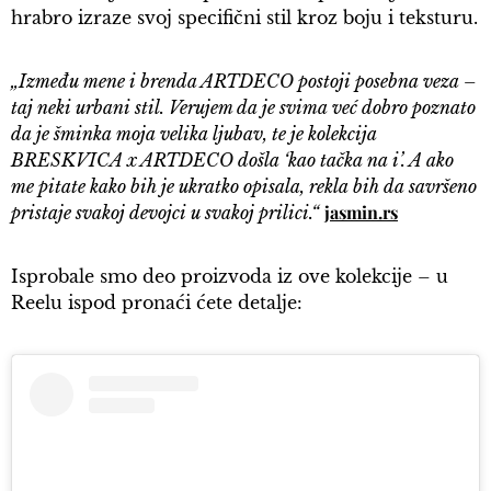
hrabro izraze svoj specifični stil kroz boju i teksturu.
„Između mene i brenda ARTDECO postoji posebna veza –
taj neki urbani stil. Verujem da je svima već dobro poznato
da je šminka moja velika ljubav, te je kolekcija
BRESKVICA x ARTDECO došla ‘kao tačka na i’. A ako
me pitate kako bih je ukratko opisala, rekla bih da savršeno
jasmin.rs
pristaje svakoj devojci u svakoj prilici.“
Isprobale smo deo proizvoda iz ove kolekcije – u
Reelu ispod pronaći ćete detalje: