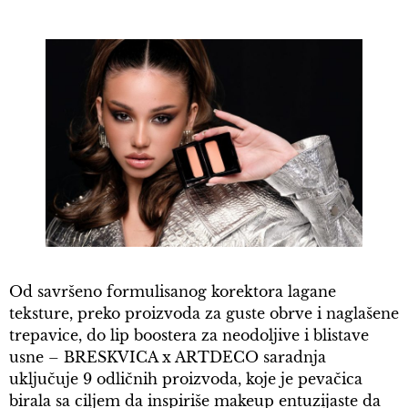
Od savršeno formulisanog korektora lagane
teksture, preko proizvoda za guste obrve i naglašene
trepavice, do lip boostera za neodoljive i blistave
usne – BRESKVICA x ARTDECO saradnja
uključuje 9 odličnih proizvoda, koje je pevačica
birala sa ciljem da inspiriše makeup entuzijaste da