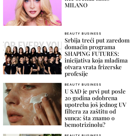
MILANO
BEAUTY BUSINESS
Srbija treći put zaredom
domaćin programa
SHAPING FUTURES:
inicijativa koja mladima
otvara vrata frizerske
profesije
BEAUTY BUSINESS
U SAD je prvi put posle
20 godina odobrena
upotreba još jednog UV
filtera za zaštitu od
sunca: šta znamo o
bemotrizinolu?
BEAUTY BUSINESS