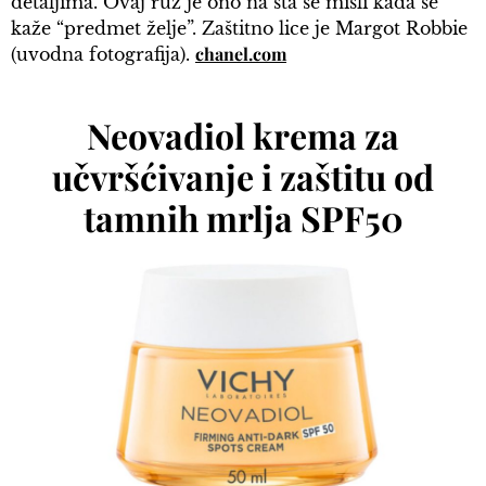
detaljima. Ovaj ruž je ono na šta se misli kada se
kaže “predmet želje”. Zaštitno lice je Margot Robbie
chanel.com
(uvodna fotografija).
Neovadiol krema za
učvršćivanje i zaštitu od
tamnih mrlja SPF50