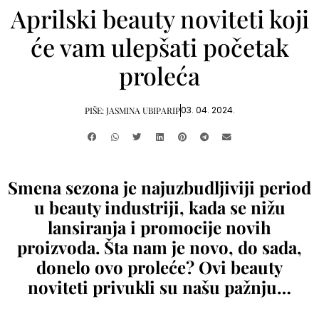
Aprilski beauty noviteti koji
će vam ulepšati početak
proleća
03. 04. 2024.
PIŠE:
JASMINA UBIPARIP
Smena sezona je najuzbudljiviji period
u beauty industriji, kada se nižu
lansiranja i promocije novih
proizvoda. Šta nam je novo, do sada,
donelo ovo proleće? Ovi beauty
noviteti privukli su našu pažnju…