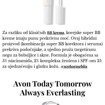
BB krema
Za razliku od klasičnih
, korejske super BB
kreme imaju punu prekrivnu moć. Ovaj hibridni
proizvod (kombinacija super BB korektora i seruma)
prekriva podočnjake, a ujedno pruža targetiranu
negu za bubuljice i akne. Formula je obogaćena sa
5% niacinamida, 2% kompleksa ženšena i SPF-om 25
@sephorasrbija
za ujednačeniju i glatku kožu.​
Avon Today Tomorrow
Always Everlasting