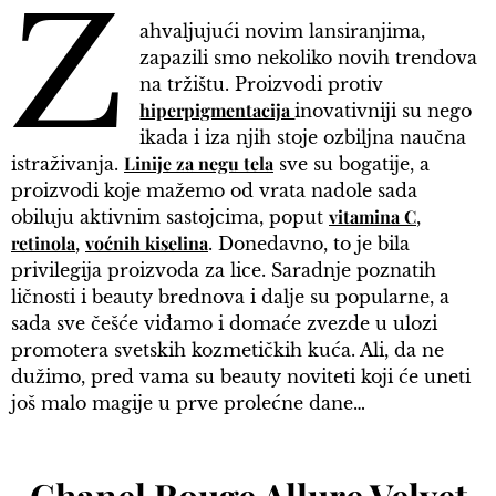
Z
ahvaljujući novim lansiranjima,
zapazili smo nekoliko novih trendova
na tržištu. Proizvodi protiv
hiperpigmentacija
inovativniji su nego
ikada i iza njih stoje ozbiljna naučna
Linije za negu tela
istraživanja.
sve su bogatije, a
proizvodi koje mažemo od vrata nadole sada
vitamina C
obiluju aktivnim sastojcima, poput
,
retinola
voćnih kiselina
,
. Donedavno, to je bila
privilegija proizvoda za lice. Saradnje poznatih
ličnosti i beauty brednova i dalje su popularne, a
sada sve češće viđamo i domaće zvezde u ulozi
promotera svetskih kozmetičkih kuća. Ali, da ne
dužimo, pred vama su beauty noviteti koji će uneti
još malo magije u prve prolećne dane…
Chanel Rouge Allure Velvet