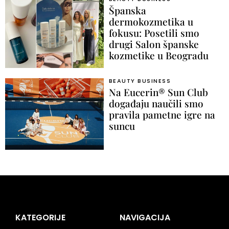
Španska
dermokozmetika u
fokusu: Posetili smo
drugi Salon španske
kozmetike u Beogradu
BEAUTY BUSINESS
Na Eucerin® Sun Club
događaju naučili smo
pravila pametne igre na
suncu
KATEGORIJE
NAVIGACIJA