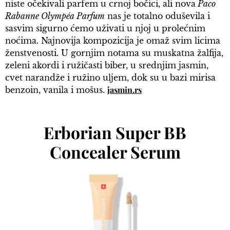
niste očekivali parfem u crnoj bočici, ali nova
Paco
Rabanne Olympéa Parfum
nas je totalno oduševila i
sasvim sigurno ćemo uživati u njoj u prolećnim
noćima. Najnovija kompozicija je omaž svim licima
ženstvenosti. U gornjim notama su muskatna žalfija,
zeleni akordi i ružičasti biber, u srednjim jasmin,
cvet narandže i ružino uljem, dok su u bazi mirisa
jasmin.rs
benzoin, vanila i mošus.
Erborian Super BB
Concealer Serum