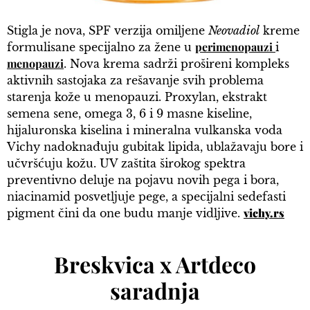
Stigla je nova, SPF verzija omiljene
Neovadiol
kreme
perimenopauzi
formulisane specijalno za žene u
i
menopauzi
. Nova krema sadrži prošireni kompleks
aktivnih sastojaka za rešavanje svih problema
starenja kože u menopauzi. Proxylan, ekstrakt
semena sene, omega 3, 6 i 9 masne kiseline,
hijaluronska kiselina i mineralna vulkanska voda
Vichy nadoknađuju gubitak lipida, ublažavaju bore i
učvršćuju kožu. UV zaštita širokog spektra
preventivno deluje na pojavu novih pega i bora,
niacinamid posvetljuje pege, a specijalni sedefasti
vichy.rs
pigment čini da one budu manje vidljive.
Breskvica x Artdeco
saradnja