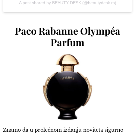
A post shared by BEAUTY DESK (@beautydesk.rs)
Paco Rabanne Olympéa
Parfum
Znamo da u prolećnom izdanju noviteta sigurno