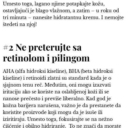
Umesto toga, lagano njime potapkajte kožu,
ostavljajući je blago vlažnom, a zatim – u roku od
tri minuta – nanesite hidratantnu kremu. I nemojte
štedeti na njoj!
#2 Ne preterujte sa
retinolom i pilingom
AHA (alfa hidroksi kiseline), BHA (beta hidroksi
kiseline) i retinoidi zlatni su standard kada je o
sjajnom tenu reč. Međutim, oni mogu izazvati
iritaciju ako se koriste na oslabljenoj koži ili se
nanose prečesto i previše liberalno. Kad god je
kožna barijera narušena, važno je da prestanete da
koristite proizvode koji mogu da je isuše ili
iziritiraju. Umesto toga, fokusirajte se na nežno
čišćenje i obilno hidriranje. To ne znači da morate