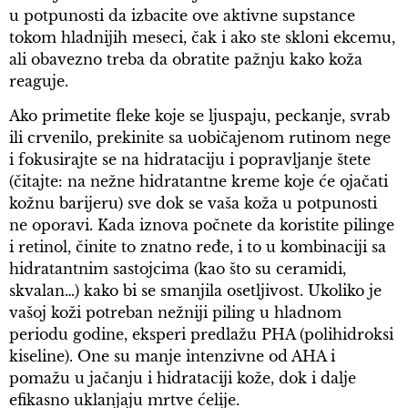
u potpunosti da izbacite ove aktivne supstance
tokom hladnijih meseci, čak i ako ste skloni ekcemu,
ali obavezno treba da obratite pažnju kako koža
reaguje.
Ako primetite fleke koje se ljuspaju, peckanje, svrab
ili crvenilo, prekinite sa uobičajenom rutinom nege
i fokusirajte se na hidrataciju i popravljanje štete
(čitajte: na nežne hidratantne kreme koje će ojačati
kožnu barijeru) sve dok se vaša koža u potpunosti
ne oporavi. Kada iznova počnete da koristite pilinge
i retinol, činite to znatno ređe, i to u kombinaciji sa
hidratantnim sastojcima (kao što su ceramidi,
skvalan…) kako bi se smanjila osetljivost. Ukoliko je
vašoj koži potreban nežniji piling u hladnom
periodu godine, eksperi predlažu PHA (polihidroksi
kiseline). One su manje intenzivne od AHA i
pomažu u jačanju i hidrataciji kože, dok i dalje
efikasno uklanjaju mrtve ćelije.