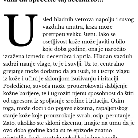
U
sled hladnih vetrova napolju i suvog
vazduha unutra, koža može
pretrpeti veliku štetu. Iako se
osetljivost kože može javiti u bilo
koje doba godine, ona je naročito
izražena između decembra i aprila. Hladan vazduh
sadrži manje vlage, te je i suvlji. Uz to, centralno
grejanje može dodatno da ga isuši, te i iscrpi vlagu
iz kože i učini je sklonijom isušivanju i iritaciji.
Posledično, suvoća može prouzrokovati slabljenje
kožne barijere, te i ugroziti njenu sposobnost da štiti
od agresora iz spoljašnje sredine i iritacija. Osim
toga, može doći i do pojave ekcema, zapaljenskog
stanje kože koje prouzrokuje svrab, osip, perutanje…
Zato, ukoliko ste skloni ekcemu, imajte na umu da je
ovo doba godine kada su te epizode znatno
učestalije. Ipak, postoje nekoliko jednostavnih