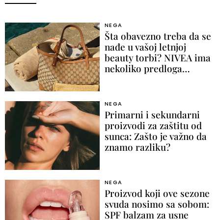
NEGA
Šta obavezno treba da se
nađe u vašoj letnjoj
beauty torbi? NIVEA ima
nekoliko predloga…
NEGA
Primarni i sekundarni
proizvodi za zaštitu od
sunca: Zašto je važno da
znamo razliku?
NEGA
Proizvod koji ove sezone
svuda nosimo sa sobom:
SPF balzam za usne