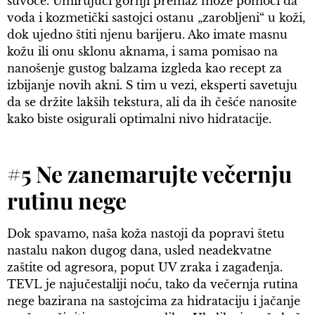
suvoće. Umirujući gornji premaz može pomoći da
voda i kozmetički sastojci ostanu „zarobljeni“ u koži,
dok ujedno štiti njenu barijeru. Ako imate masnu
kožu ili onu sklonu aknama, i sama pomisao na
nanošenje gustog balzama izgleda kao recept za
izbijanje novih akni. S tim u vezi, eksperti savetuju
da se držite lakših tekstura, ali da ih češće nanosite
kako biste osigurali optimalni nivo hidratacije.
#5 Ne zanemarujte večernju
rutinu nege
Dok spavamo, naša koža nastoji da popravi štetu
nastalu nakon dugog dana, usled neadekvatne
zaštite od agresora, poput UV zraka i zagađenja.
TEVL je najučestaliji noću, tako da večernja rutina
nege bazirana na sastojcima za hidrataciju i jačanje