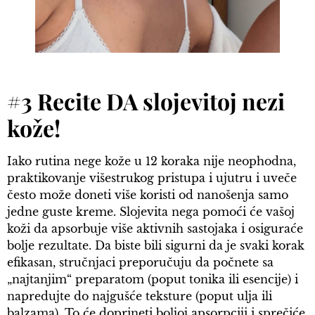
#3 Recite DA slojevitoj nezi
kože!
Iako rutina nege kože u 12 koraka nije neophodna,
praktikovanje višestrukog pristupa i ujutru i uveče
često može doneti više koristi od nanošenja samo
jedne guste kreme. Slojevita nega pomoći će vašoj
koži da apsorbuje više aktivnih sastojaka i osiguraće
bolje rezultate. Da biste bili sigurni da je svaki korak
efikasan, stručnjaci preporučuju da počnete sa
„najtanjim“ preparatom (poput tonika ili esencije) i
napredujte do najgušće teksture (poput ulja ili
balzama). To će doprineti boljoj apsorpciji i sprečiće