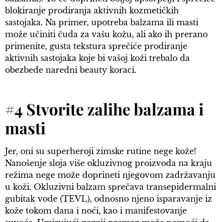
blokiranje prodiranja aktivnih kozmetičkih
sastojaka. Na primer, upotreba balzama ili masti
može učiniti čuda za vašu kožu, ali ako ih prerano
primenite, gusta tekstura sprečiće prodiranje
aktivnih sastojaka koje bi vašoj koži trebalo da
obezbede naredni beauty koraci.
#4 Stvorite zalihe balzama i
masti
Jer, oni su superheroji zimske rutine nege kože!
Nanošenje sloja više okluzivnog proizvoda na kraju
režima nege može doprineti njegovom zadržavanju
u koži. Okluzivni balzam sprečava transepidermalni
gubitak vode (TEVL), odnosno njeno isparavanje iz
kože tokom dana i noći, kao i manifestovanje