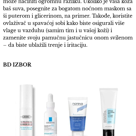
može načiniti ogromnu razliku. Ukoliko je vaša koža
baš suva, posegnite za bogatom noćnom maskom sa
ši puterom i glicerinom, na primer. Takođe, koristite
ovlaživač u spavaćoj sobi kako biste osigurali više
vlage u vazduhu (samim tim i u vašoj koži) i
zamenite svoju pamučnu jastučnicu onom svilenom
– da biste ublažili trenje i iritaciju.
BD IZBOR