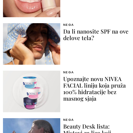
NEGA
Da li nanosite SPF na ove
delove tela?
NEGA
Upoznajte novu NIVEA
FACIAL liniju koja pruža
100% hidratacije bez
masnog sjaja
NEGA
Beauty Desk lista:
Mistovi za lice koji