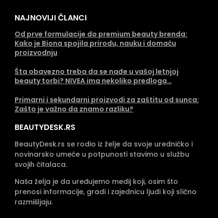
NAJNOVIJI ČLANCI
Od prve formulacije do premium beauty brenda:
Kako je Biona spojila prirodu, nauku i domaću
proizvodnju
Šta obavezno treba da se nađe u vašoj letnjoj
beauty torbi? NIVEA ima nekoliko predloga…
Primarni i sekundarni proizvodi za zaštitu od sunca:
Zašto je važno da znamo razliku?
BEAUTYDESK.RS
BeautyDesk.rs se rodio iz želje da svoje uredničko i
novinarsko umeće u potpunosti stavimo u službu
svojih čitalaca.
Naša želja je da uređujemo medij koji, osim što
prenosi informacije, gradi i zajednicu ljudi koji slično
razmišljaju.