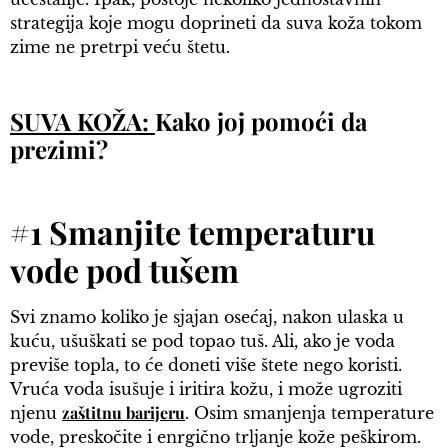
strategija koje mogu doprineti da suva koža tokom
zime ne pretrpi veću štetu.
SUVA KOŽA:
Kako joj pomoći da
prezimi?
#1 Smanjite temperaturu
vode pod tušem
Svi znamo koliko je sjajan osećaj, nakon ulaska u
kuću, ušuškati se pod topao tuš. Ali, ako je voda
previše topla, to će doneti više štete nego koristi.
Vruća voda isušuje i iritira kožu, i može ugroziti
zaštitnu barijeru
njenu
. Osim smanjenja temperature
vode, preskočite i enrgično trljanje kože peškirom.