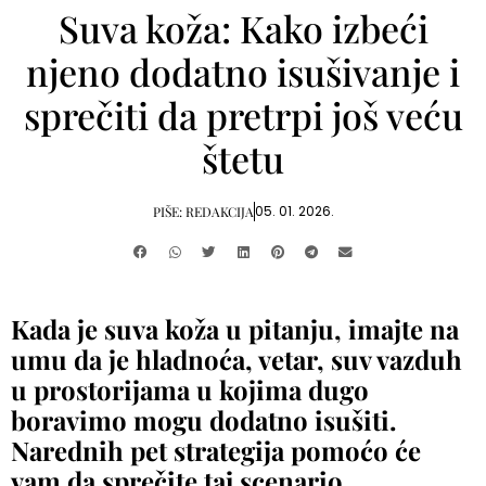
Suva koža: Kako izbeći
njeno dodatno isušivanje i
sprečiti da pretrpi još veću
štetu
05. 01. 2026.
PIŠE:
REDAKCIJA
Kada je suva koža u pitanju, imajte na
umu da je hladnoća, vetar, suv vazduh
u prostorijama u kojima dugo
boravimo mogu dodatno isušiti.
Narednih pet strategija pomoćo će
vam da sprečite taj scenario…