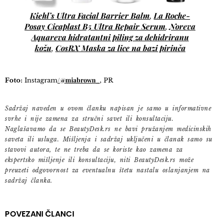
Kiehl’s Ultra Facial Barrier Balm
La Roche-
,
Posay Cicaplast B5 Ultra Repair Serum
Noreva
,
Aquareva hidratantni piling za dehidriranu
kožu
CosRX Maska za lice na bazi pirinča
,
/@miabrown_
Foto:
Instagram
, PR
Sadržaj naveden u ovom članku napisan je samo u informativne
svrhe i nije zamena za stručni savet ili konsultaciju.
Naglašavamo da se BeautyDesk.rs ne bavi pružanjem medicinskih
saveta ili usluga. Mišljenja i sadržaj uključeni u članak samo su
stavovi autora, te ne treba da se koriste kao zamena za
ekspertsko mišljenje ili konsultaciju, niti BeautyDesk.rs može
preuzeti odgovornost za eventualnu štetu nastalu oslanjanjem na
sadržaj članka.
POVEZANI ČLANCI