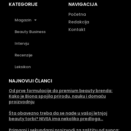
KATEGORIJE
NAVIGACIJA
Početna
Magazin
Redakcija
Kontakt
Beauty Business
Intervju
Recenzije
Leksikon
NAJNOVIJI ČLANCI
Od prve formulacije do premium beauty brenda:
Kako je Biona spojila prirodu, nauku i domaću
proizvodnju
Šta obavezno treba da se nađe u vašoj letnjoj
beauty torbi? NIVEA ima nekoliko predloga…
Primarni i sekundarni proizvodi za zaštitu od sunca: