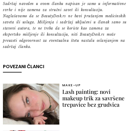
Sadržaj naveden u ovom članku napisan je samo u informativne
svrhe i nije zamena za stručni savet ili konsultaciju.
Naglašavamo da se BeautyDesk.rs ne bavi pružanjem medicinskih
saveta ili usluga. Mišljenja i sadržaj uključeni u članak samo su
stavovi autora, te ne treba da se koriste kao zamena za
ekspertsko mišljenje ili konsultaciju, niti BeautyDesk.rs može
preuzeti odgovornost za eventualnu štetu nastalu oslanjanjem na
sadržaj članka.
POVEZANI ČLANCI
MAKE-UP
Lash painting: novi
makeup trik za savršene
trepavice bez grudvica