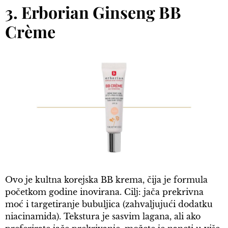
3. Erborian Ginseng BB
Crème
Ovo je kultna korejska BB krema, čija je formula
početkom godine inovirana. Cilj: jača prekrivna
moć i targetiranje bubuljica (zahvaljujući dodatku
niacinamida). Tekstura je sasvim lagana, ali ako