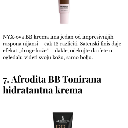
NYX-ova BB krema ima jedan od impresivnijih
raspona nijansi – čak 12 različiti. Satenski finiš daje
efekat „druge kože“ – dakle, očekujte da ćete u
ogledalu videti svoju kožu, samo bolju.
7. Afrodita BB Tonirana
hidratantna krema