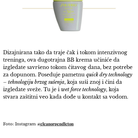
Dizajnirana tako da traje čak i tokom intenzivnog
treninga, ova dugotrajna BB krema učiniće da
izgledate savršeno tokom čitavog dana, bez potrebe
za dopunom. Poseduje pametnu
quick dry technology
– tehnologiju brzog sušenja
, koja suši znoj i čini da
izgledate sveže. Tu je i
wet force technology
, koja
stvara zaštitni veo kada dođe u kontakt sa vodom.
@eleanorpendleton
Foto: Instagram