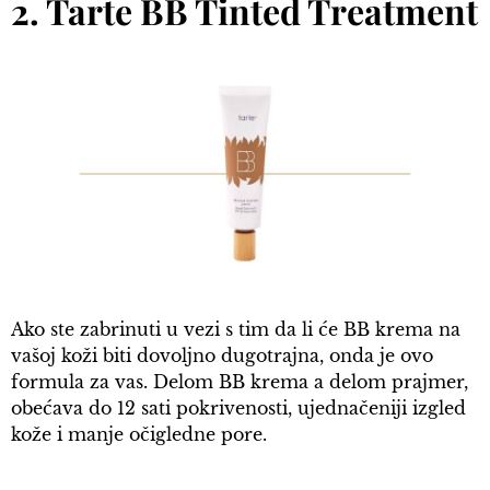
2. Tarte BB Tinted Treatment
Ako ste zabrinuti u vezi s tim da li će BB krema na
vašoj koži biti dovoljno dugotrajna, onda je ovo
formula za vas. Delom BB krema a delom prajmer,
obećava do 12 sati pokrivenosti, ujednačeniji izgled
kože i manje očigledne pore.