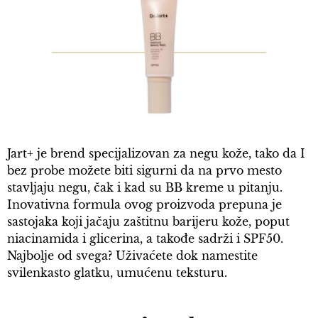
Jart+ je brend specijalizovan za negu kože, tako da I
bez probe možete biti sigurni da na prvo mesto
stavljaju negu, čak i kad su BB kreme u pitanju.
Inovativna formula ovog proizvoda prepuna je
sastojaka koji jačaju zaštitnu barijeru kože, poput
niacinamida i glicerina, a takođe sadrži i SPF50.
Najbolje od svega? Uživaćete dok namestite
svilenkasto glatku, umućenu teksturu.