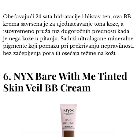
Obećavajući 24 sata hidratacije i blistav ten, ova BB
krema savršena je za ujednačavanje tona kože, a
istovremeno pruža niz dugoročnih prednosti kada
je nega kože u pitanju. Sadrži ultralagane mineralne
pigmente koji pomažu pri prekrivanju nepravilnosti
bez začepljenja pora ili osećaja težine na koži.
6. NYX Bare With Me Tinted
Skin Veil BB Cream