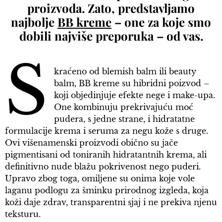
proizvoda. Zato, predstavljamo
najbolje
BB kreme
– one za koje smo
dobili najviše preporuka – od vas.
S
kraćeno od blemish balm ili beauty
balm, BB kreme su hibridni poizvod –
koji objedinjuje efekte nege i make-upa.
One kombinuju prekrivajuću moć
pudera, s jedne strane, i hidratatne
formulacije krema i seruma za negu kože s druge.
Ovi višenamenski proizvodi obično su jače
pigmentisani od toniranih hidratantnih krema, ali
definitivno nude blažu pokrivenost nego puderi.
Upravo zbog toga, omiljene su onima koje vole
laganu podlogu za šminku prirodnog izgleda, koja
koži daje zdrav, transparentni sjaj i ne prekiva njenu
teksturu.