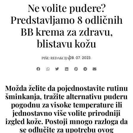
Ne volite pudere?
Predstavljamo 8 odličnih
BB krema za zdravu,
blistavu kožu
28. 07. 2023.
PIŠE:
REDAKCIJA
Možda želite da pojednostavite rutinu
šminkanja, tražite alternativu puderu
pogodnu za visoke temperature ili
jednostavno više volite prirodniji
izgled kože. Postoji mnogo razloga da
se odlučite za upotrebu ovog