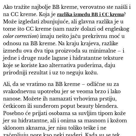
Ako tražite najbolje BB kreme, verovatno ste naišli i
razlika između BB i CC krema
na CC kreme. Koja je
?
Može izgledati zbunjujuće, ali glavna razlika je u
tome što CC kreme (sam naziv dolazi od engleskog
color correction
) imaju nešto jaču prekrivnu moć u
odnosu na BB kreme. Na kraju krajeva, razlike
između ova dva tipa proizvoda su minimalne – i
jedne i druge nude lagane i hidratantne teksture
koje se koriste kao alternativa puderima, daju
prirodniji rezultat i uz to neguju kožu.
Ali, da se vratimo na BB kreme – odlične su za
svakodnevnu upotrebu jer se veoma brzo i lako
nanose. Možete ih namazati vrhovima prstiju,
četkicom ili sunđerom poput beauty blendera.
Posebno će prijati osobama sa suvljim tipom kože
jer su hidratantne, ali i onima sa masnom i kožom
sklonom aknama, jer nisu toliko teške i ne
začepljuju pore kao neki puderi. Kada su se tek