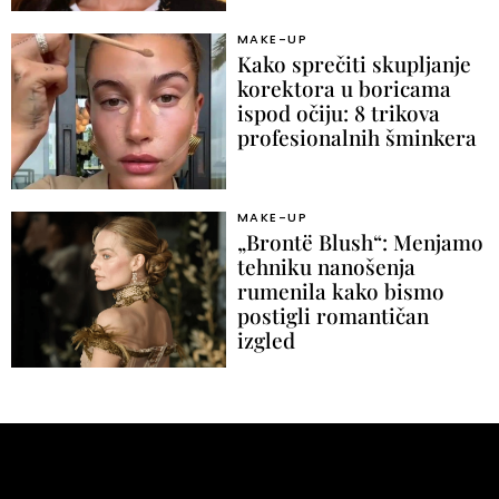
MAKE-UP
Kako sprečiti skupljanje
korektora u boricama
ispod očiju: 8 trikova
profesionalnih šminkera
MAKE-UP
„Brontë Blush“: Menjamo
tehniku nanošenja
rumenila kako bismo
postigli romantičan
izgled