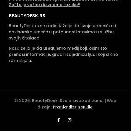
Zašto je važno da znamo razliku?
BEAUTYDESK.RS
BeautyDesk.rs se rodio iz želje da svoje uredničko i
novinarsko umeće u potpunosti stavimo u službu
svojih čitalaca.
Naša želja je da uređujemo medij koji, osim što
prenosi informacije, gradi i zajednicu ljudi koji slično
razmišljaju.
©
2026
. BeautyDesk. Sva prava zadržana. | Web
dizajn:
Premier dizajn studio
.