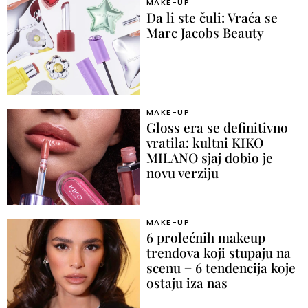
MAKE-UP
Da li ste čuli: Vraća se
Marc Jacobs Beauty
MAKE-UP
Gloss era se definitivno
vratila: kultni KIKO
MILANO sjaj dobio je
novu verziju
MAKE-UP
6 prolećnih makeup
trendova koji stupaju na
scenu + 6 tendencija koje
ostaju iza nas