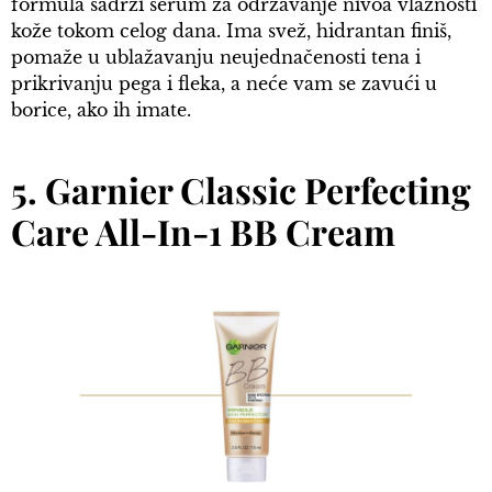
formula sadrži serum za održavanje nivoa vlažnosti
kože tokom celog dana. Ima svež, hidrantan finiš,
pomaže u ublažavanju neujednačenosti tena i
prikrivanju pega i fleka, a neće vam se zavući u
borice, ako ih imate.
5. Garnier Classic Perfecting
Care All-In-1 BB Cream