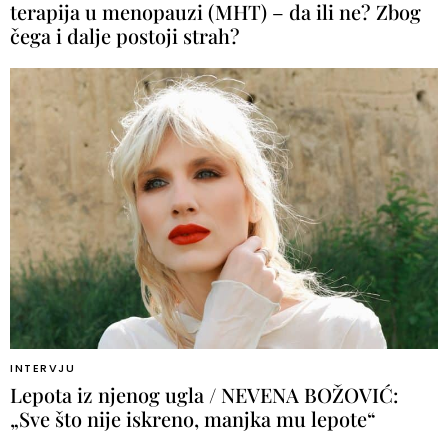
terapija u menopauzi (MHT) – da ili ne? Zbog
čega i dalje postoji strah?
INTERVJU
Lepota iz njenog ugla / NEVENA BOŽOVIĆ:
„Sve što nije iskreno, manjka mu lepote“