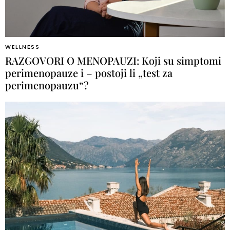
WELLNESS
RAZGOVORI O MENOPAUZI: Koji su simptomi
perimenopauze i – postoji li „test za
perimenopauzu“?