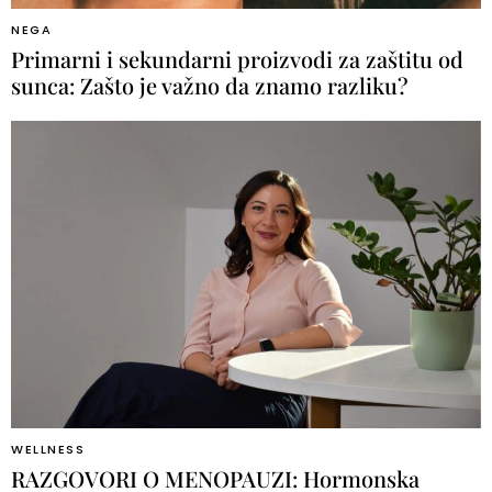
NEGA
Primarni i sekundarni proizvodi za zaštitu od
sunca: Zašto je važno da znamo razliku?
WELLNESS
RAZGOVORI O MENOPAUZI: Hormonska