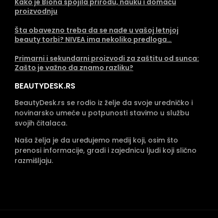
Kako je Biona spojila prirodu, nauku i domaću
proizvodnju
Šta obavezno treba da se nađe u vašoj letnjoj
beauty torbi? NIVEA ima nekoliko predloga…
Primarni i sekundarni proizvodi za zaštitu od sunca:
Zašto je važno da znamo razliku?
BEAUTYDESK.RS
BeautyDesk.rs se rodio iz želje da svoje uredničko i
novinarsko umeće u potpunosti stavimo u službu
svojih čitalaca.
Naša želja je da uređujemo medij koji, osim što
prenosi informacije, gradi i zajednicu ljudi koji slično
razmišljaju.