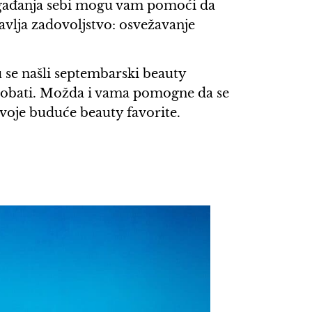
 ugađanja sebi mogu vam pomoći da
avlja zadovoljstvo: osvežavanje
u se našli septembarski beauty
sprobati. Možda i vama pomogne da se
svoje buduće beauty favorite.