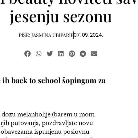
jesenju sezonu
07. 09. 2024.
PIŠE:
JASMINA UBIPARIP
e ih back to school šopingom za
om dozu melanholije (barem u mom
etnjih putovanja, pozdravljate novu
u, obavezama ispunjenu poslovnu