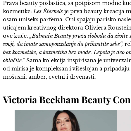
Prava beauty poslastica, sa potpisom modne kuće 
kozmetike:
Les Éternels
je prva beauty kreacija
osam uniseks parfema. Oni spajaju parisko nas
uticajem kreativnog direktora Oliviera Rousteing
ove kuće.
„Balmain Beauty pruža slobodu da živite s
svoji, da imate samopouzdanje da prihvatite sebe“,
re
bez kozmetike, a kozmetika bez mode. Lepota je deo onog
oblačite.“
Sama kolekcija inspirisana je univerza
od mirisa je kompleksan i višeslojan a pripadaj
mošusni, amber, cvetni i drvenasti.
Victoria Beckham Beauty Con