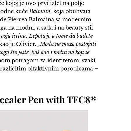
kojoj je ovo prvi izlet na polje
 modne kuće
Balmain
, koja obuhvata
leđe Pierrea Balmaina sa modernim
a na modni, a sada i na beauty stil
voju istinu. Lepota je u tome da budete
kao je Olivier.
„Moda ne može postojati
a što jeste, baš kao i način na koji se
lnom potragom za identitetom, svaki
u različitim olfaktivnim porodicama –
cealer Pen with TFC8®