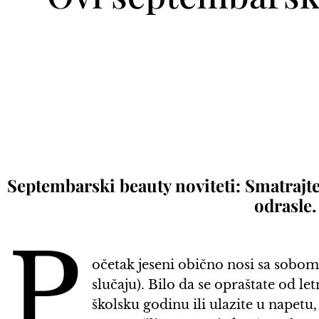
Septembarski beauty noviteti: Smatrajt
odrasle.
P
očetak jeseni obično nosi sa sob
slučaju). Bilo da se opraštate od l
školsku godinu ili ulazite u napet