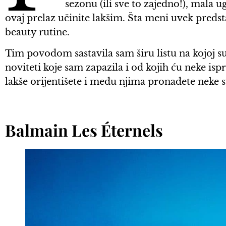
sezonu (ili sve to zajedno!), mala
ovaj prelaz učinite lakšim. Šta meni uvek predst
beauty rutine.
Tim povodom sastavila sam širu listu na kojoj s
noviteti koje sam zapazila i od kojih ću neke i
lakše orijentišete i među njima pronađete neke 
Balmain Les Éternels