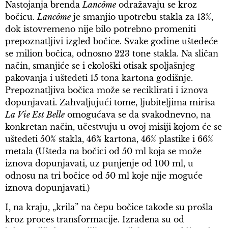
Nastojanja brenda
Lancôme
odražavaju se kroz
bočicu.
Lancôme
je smanjio upotrebu stakla za 13%,
dok istovremeno nije bilo potrebno promeniti
prepoznatljivi izgled bočice. Svake godine uštedeće
se milion bočica, odnosno 223 tone stakla. Na sličan
način, smanjiće se i ekološki otisak spoljašnjeg
pakovanja i uštedeti 15 tona kartona godišnje.
Prepoznatljiva bočica može se reciklirati i iznova
dopunjavati. Zahvaljujući tome, ljubiteljima mirisa
La Vie Est Belle
omogućava se da svakodnevno, na
konkretan način, učestvuju u ovoj misiji kojom će se
uštedeti 50% stakla, 46% kartona, 46% plastike i 66%
metala (Ušteda na bočici od 50 ml koja se može
iznova dopunjavati, uz punjenje od 100 ml, u
odnosu na tri bočice od 50 ml koje nije moguće
iznova dopunjavati.)
I, na kraju, „krila” na čepu bočice takođe su prošla
kroz proces transformacije. Izrađena su od