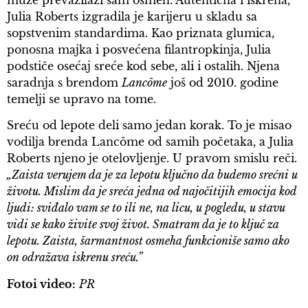
Julia Roberts izgradila je karijeru u skladu sa
sopstvenim standardima. Kao priznata glumica,
ponosna majka i posvećena filantropkinja, Julia
podstiče osećaj sreće kod sebe, ali i ostalih. Njena
saradnja s brendom
Lancôme
još od 2010. godine
temelji se upravo na tome.
Sreću od lepote deli samo jedan korak. To je misao
vodilja brenda Lancôme od samih početaka, a Julia
Roberts njeno je otelovljenje. U pravom smislu reči.
„Zaista verujem da je za lepotu ključno da budemo srećni u
životu. Mislim da je sreća jedna od najočitijih emocija kod
ljudi: sviđalo vam se to ili ne, na licu, u pogledu, u stavu
vidi se kako živite svoj život. Smatram da je to ključ za
lepotu. Zaista, šarmantnost osmeha funkcioniše samo ako
on odražava iskrenu sreću.”
Fotoi video:
PR