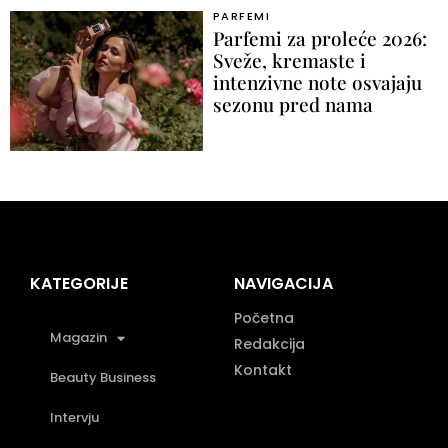
PARFEMI
Parfemi za proleće 2026:
Sveže, kremaste i
intenzivne note osvajaju
sezonu pred nama
KATEGORIJE
NAVIGACIJA
Početna
Magazin
Redakcija
Kontakt
Beauty Business
Intervju