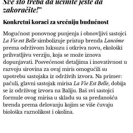
Sve što treba da učinite jeste da
zakoračite!
”
Konkretni koraci za srećniju budućnost
Mogućnost ponovnog punjenja i obnovljivi sastojci
La Vie est Belle
simbolizuje pristup brenda
Lancôme
prema održivom luksuzu i otkriva novu, ekološki
prihvatljivu verziju, koja se može iznova
dopunjavati. Posvećenost detaljima i inovativnost u
razvoju sirovina za ovaj miris omogućili su
upotrebu sastojaka iz održivih izvora. Na primer:
pačuli, glavni sastojak mirisa
La Vie Est Belle
, dobija
se iz održivog izvora na Baliju. Baš svi sastojci
formule ovog mirisa
u skladu su sa predanošću
brenda prema delovanju kojim se više čuvaju
biološka raznolikost i okolina.