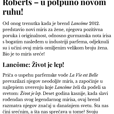
Roberts – u potpuno novom
ruhu!
Od onog trenutka kada je brend
Lancôme
2012.
predstavio novi miris za žene, njegova pozitivna
poruka i originalnost, odnosno gurmanska nota irisa
s bogatim nasleđem u industriji parfema, odjeknuli
su i učini ovaj miris omiljenim velikom broju žena.
Bio je to miris sreće!
Lancôme: Život je lep!
Priča o uspehu parfemske vode
La Vie est Belle
prevazilazi njegov neodoljiv miris, a započinje u
najlepšem uverenju koje
Lancôme
želi da podeli sa
svetom:
Život je lep.
Deset godina kasnije, kada slavi
rođendan svog legendarnog mirisa, ovaj brend
razmatra njegov značaj u današnjem svetu. Šta nas
čini srećnim, a šta nas sprečava u tome? Svoju