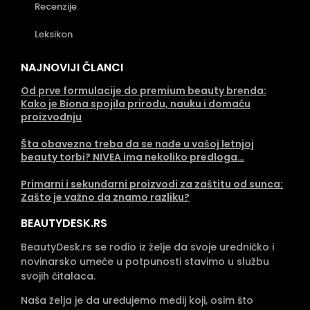
Recenzije
Leksikon
NAJNOVIJI ČLANCI
Od prve formulacije do premium beauty brenda:
Kako je Biona spojila prirodu, nauku i domaću
proizvodnju
Šta obavezno treba da se nađe u vašoj letnjoj
beauty torbi? NIVEA ima nekoliko predloga…
Primarni i sekundarni proizvodi za zaštitu od sunca:
Zašto je važno da znamo razliku?
BEAUTYDESK.RS
BeautyDesk.rs se rodio iz želje da svoje uredničko i
novinarsko umeće u potpunosti stavimo u službu
svojih čitalaca.
Naša želja je da uređujemo medij koji, osim što