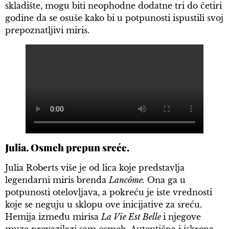
skladište, mogu biti neophodne dodatne tri do četiri
godine da se osuše kako bi u potpunosti ispustili svoj
prepoznatljivi miris.
Julia. Osmeh prepun sreće.
Julia Roberts više je od lica koje predstavlja
legendarni miris brenda
Lancôme.
Ona ga u
potpunosti otelovljava, a pokreću je iste vrednosti
koje se neguju u sklopu ove inicijative za sreću.
Hemija između mirisa
La Vie Est Belle
i njegove
muze prevazilazi sam osmeh. Autentična i iskrena,