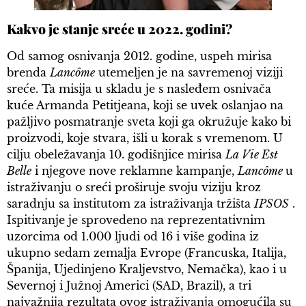
Kakvo je stanje sreće u 2022. godini?
Od samog osnivanja 2012. godine, uspeh mirisa
brenda
Lancôme
utemeljen je na savremenoj viziji
sreće. Ta misija u skladu je s nasleđem osnivača
kuće Armanda Petitjeana, koji se uvek oslanjao na
pažljivo posmatranje sveta koji ga okružuje kako bi
proizvodi, koje stvara, išli u korak s vremenom. U
cilju obeležavanja 10. godišnjice mirisa
La Vie Est
Belle
i njegove nove reklamne kampanje,
Lancôme
u
istraživanju o sreći proširuje svoju viziju kroz
saradnju sa institutom za istraživanja tržišta
IPSOS
.
Ispitivanje je sprovedeno na reprezentativnim
uzorcima od 1.000 ljudi od 16 i više godina iz
ukupno sedam zemalja Evrope (Francuska, Italija,
Španija, Ujedinjeno Kraljevstvo, Nemačka), kao i u
Severnoj i Južnoj Americi (SAD, Brazil), a tri
najvažnija rezultata ovog istraživanja omogućila su