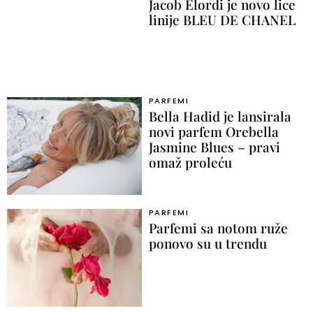
Jacob Elordi je novo lice
linije BLEU DE CHANEL
PARFEMI
Bella Hadid je lansirala
novi parfem Orebella
Jasmine Blues – pravi
omaž proleću
PARFEMI
Parfemi sa notom ruže
ponovo su u trendu