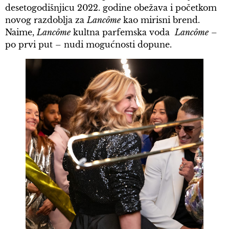
desetogodišnjicu 2022. godine obežava i početkom
novog razdoblja za
Lancôme
kao mirisni brend.
Naime,
Lancôme
kultna parfemska voda
Lancôme
–
po prvi put – nudi mogućnosti dopune.