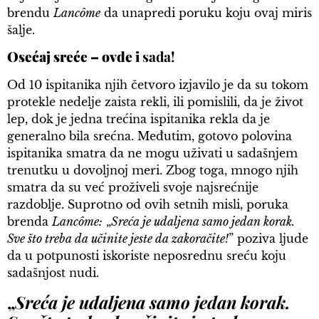
brendu
Lancôme
da unapredi poruku koju ovaj miris
šalje.
Osećaj sreće – ovde i
sada!
Od 10 ispitanika njih četvoro izjavilo je da su tokom
protekle nedelje zaista rekli, ili pomislili, da je život
lep, dok je jedna trećina ispitanika rekla da je
generalno bila srećna. Međutim, gotovo polovina
ispitanika smatra da ne mogu uživati u sadašnjem
trenutku u dovoljnoj meri. Zbog toga, mnogo njih
smatra da su već proživeli svoje najsrećnije
razdoblje. Suprotno od ovih setnih misli, poruka
brenda
Lancôme:
„
Sreća je udaljena samo jedan korak.
Sve što treba da učinite jeste da zakoračite!
” poziva ljude
da u potpunosti iskoriste neposrednu sreću koju
sadašnjost nudi.
„
Sreća je udaljena samo jedan korak.