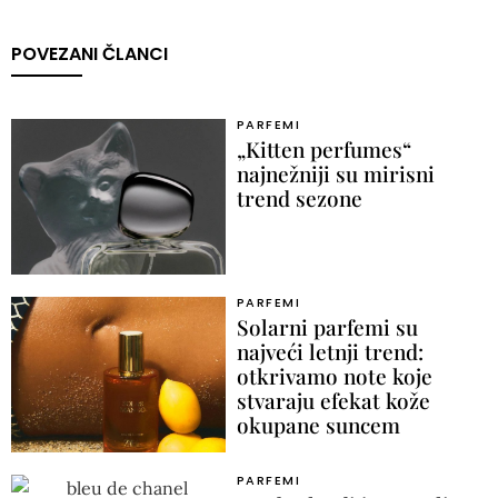
POVEZANI ČLANCI
PARFEMI
„Kitten perfumes“
najnežniji su mirisni
trend sezone
PARFEMI
Solarni parfemi su
najveći letnji trend:
otkrivamo note koje
stvaraju efekat kože
okupane suncem
PARFEMI