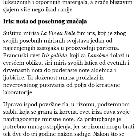
luksuznijih i otpornijih materijala, a zrače blistavim
sjajem više nego ikad ranije.
Iris: nota od posebnog značaja
Suštinu mirisa
La Vie est Belle
čini iris, koji je zbog
svojih posebnih mirisnih svojstava jedan od
najcenjenijih sastojaka u proizvodnji parfema.
Francuski cvet
Iris pallida
, koji za
Lancôme
dolazi u
čvršćem obliku, širi miris svojih latica od cvetnih i
drvenastih nota do puderaste note aldehida i
ljubičice. Ta složenost mirisa proizlazi iz
neverovatnog putovanja od polja do kreativne
laboratorije.
Upravo ispod površine tla, u rizomu, podzemnom
stablu koja se grana iz korena, cvet irisa čuva svoje
najdragocenije mirisne note. Za prikupljanje je
potrebno mnogo strpljenja, jer se rizomi mogu brati
tek dve do tri godine nakon sadnje. Nakon što se