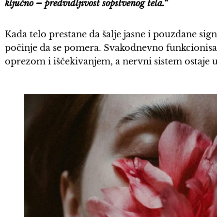
ključno – predvidljivost sopstvenog tela.“
Kada telo prestane da šalje jasne i pouzdane signa
počinje da se pomera. Svakodnevno funkcionisan
oprezom i iščekivanjem, a nervni sistem ostaje u