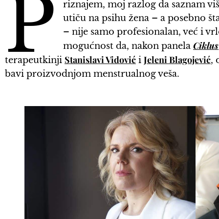
P
riznajem, moj razlog da saznam viš
utiču na psihu žena – a posebno
– nije samo profesionalan, već i vr
Ciklus
mogućnost da, nakon panela
Stanislavi Vidović
Jeleni Blagojević
terapeutkinji
i
,
bavi proizvodnjom menstrualnog veša.