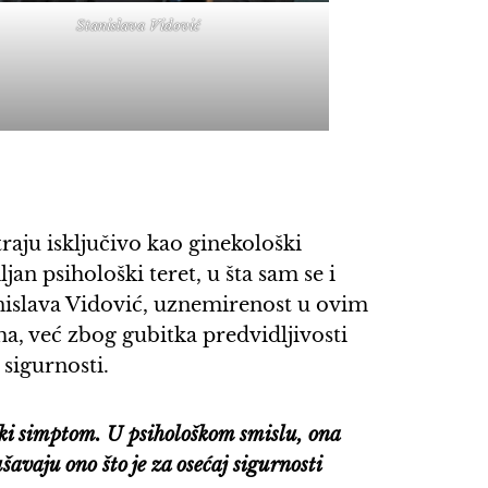
Stanislava Vidović
raju isključivo kao ginekološki
jan psihološki teret, u šta sam se i
anislava Vidović, uznemirenost u ovim
a, već zbog gubitka predvidljivosti
 sigurnosti.
ški simptom. U psihološkom smislu, ona
šavaju ono što je za osećaj sigurnosti