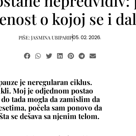
ostane nepredvidiv:
nost o kojoj se i dal
05. 02. 2026.
PIŠE:
JASMINA UBIPARIP
uze je neregularan ciklus.
ikli. Moj je odjednom postao
a do tada mogla da zamislim da
desetima, počela sam ponovo da
šta se dešava sa njenim telom.