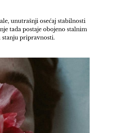
le, unutrašnji osećaj stabilnosti
je tada postaje obojeno stalnim
 stanju pripravnosti.