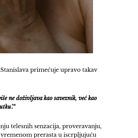
 Stanislava primećuje upravo takav
iše ne doživljava kao saveznik, već kao
utku’.“
ju telesnih senzacija, proveravanju,
a vremenom prerasta u iscrpljujuću