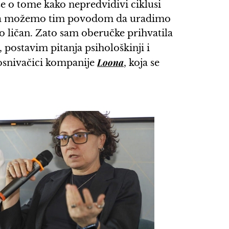
e o tome kako nepredvidivi ciklusi
 šta možemo tim povodom da uradimo
lo ličan. Zato sam oberučke prihvatila
, postavim pitanja psihološkinji i
Loona
 osnivačici kompanije
, koja se