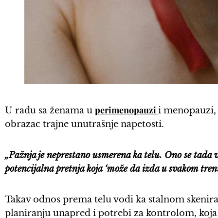
perimenopauzi
U radu sa ženama u
i menopauzi,
obrazac trajne unutrašnje napetosti.
„Pažnja je neprestano usmerena ka telu. Ono se tada v
potencijalna pretnja koja ‘može da izda u svakom tren
Takav odnos prema telu vodi ka stalnom skeniran
planiranju unapred i potrebi za kontrolom, koj