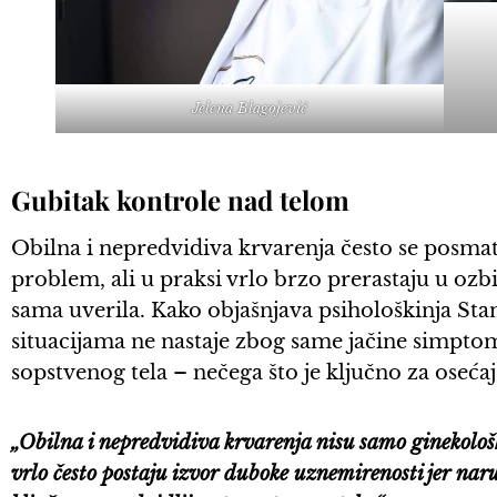
Jelena Blagojević
Gubitak kontrole nad telom
Obilna i nepredvidiva krvarenja često se posmat
problem, ali u praksi vrlo brzo prerastaju u ozbil
sama uverila. Kako objašnjava psihološkinja St
situacijama ne nastaje zbog same jačine simptom
sopstvenog tela – nečega što je ključno za osećaj
„Obilna i nepredvidiva krvarenja nisu samo ginekolo
vrlo često postaju izvor duboke uznemirenosti jer naru