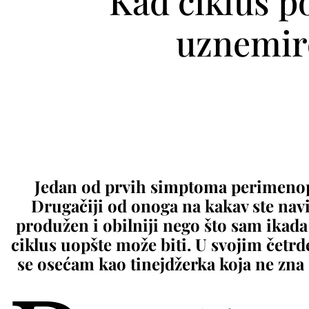
Kad ciklus p
uznemire
Jedan od prvih simptoma perimenopa
Drugačiji od onoga na kakav ste nav
produžen i obilniji nego što sam ikad
ciklus uopšte može biti. U svojim četr
se osećam kao tinejdžerka koja ne zna 