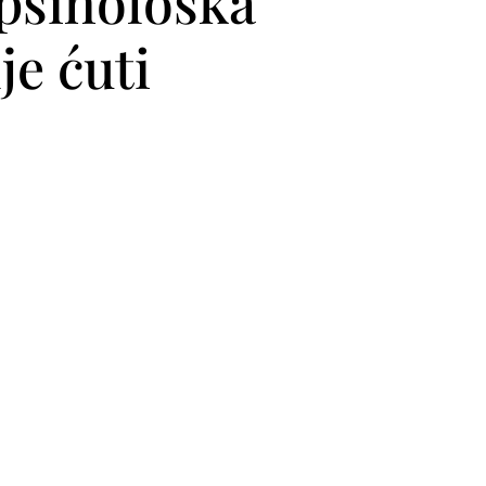
 psihološka
je ćuti