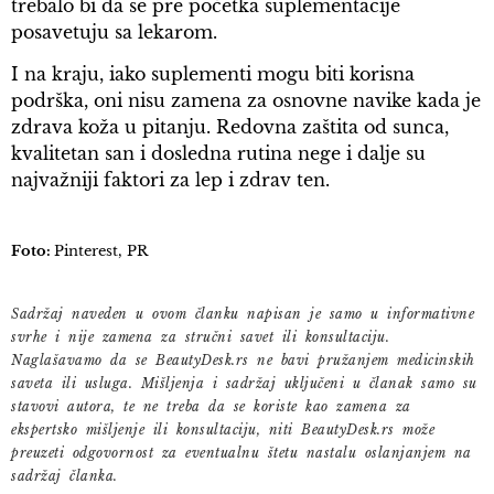
trebalo bi da se pre početka suplementacije
posavetuju sa lekarom.
I na kraju, iako suplementi mogu biti korisna
podrška, oni nisu zamena za osnovne navike kada je
zdrava koža u pitanju. Redovna zaštita od sunca,
kvalitetan san i dosledna rutina nege i dalje su
najvažniji faktori za lep i zdrav ten.
Foto:
Pinterest, PR
Sadržaj naveden u ovom članku napisan je samo u informativne
svrhe i nije zamena za stručni savet ili konsultaciju.
Naglašavamo da se BeautyDesk.rs ne bavi pružanjem medicinskih
saveta ili usluga. Mišljenja i sadržaj uključeni u članak samo su
stavovi autora, te ne treba da se koriste kao zamena za
ekspertsko mišljenje ili konsultaciju, niti BeautyDesk.rs može
preuzeti odgovornost za eventualnu štetu nastalu oslanjanjem na
sadržaj članka.