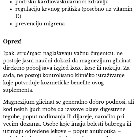
podršku kardiovaskularnom zdravlju
regulaciju krvnog pritiska (posebno uz vitamin
D)
prevenciju migrena
Oprez!
Ipak, stručnjaci naglašavaju važnu činjenicu: ne
postoje jasni naučni dokazi da magnezijum glicinat
direktno poboljšava izgled kože, kose ili noktiju. Za
sada, ne postoji kontrolisano kliničko istraživanje
koje potvrđuje kozmetičke benefite ovog
suplementa.
Magnezijum glicinat se generalno dobro podnosi, ali
kod nekih ljudi može da izazove blage digestivne
tegobe, poput nadimanja ili dijareje, naročito pri
većim dozama. Osobe koje imaju bolesti bubrega ili
uzimaju određene lekove – poput antibiotika –