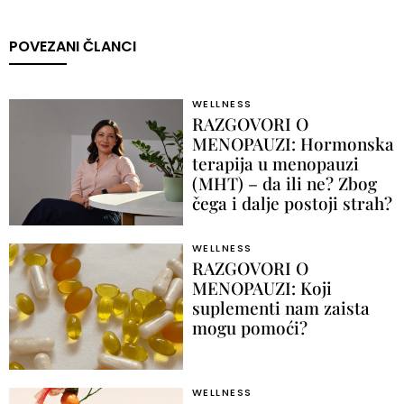
POVEZANI ČLANCI
WELLNESS
RAZGOVORI O
MENOPAUZI: Hormonska
terapija u menopauzi
(MHT) – da ili ne? Zbog
čega i dalje postoji strah?
WELLNESS
RAZGOVORI O
MENOPAUZI: Koji
suplementi nam zaista
mogu pomoći?
WELLNESS