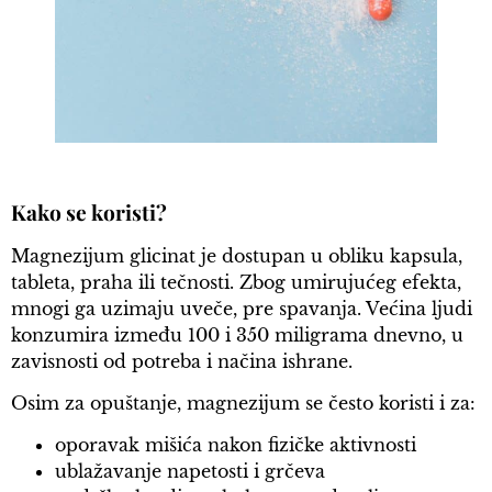
Kako se koristi?
Magnezijum glicinat je dostupan u obliku kapsula,
tableta, praha ili tečnosti. Zbog umirujućeg efekta,
mnogi ga uzimaju uveče, pre spavanja. Većina ljudi
konzumira između 100 i 350 miligrama dnevno, u
zavisnosti od potreba i načina ishrane.
Osim za opuštanje, magnezijum se često koristi i za:
oporavak mišića nakon fizičke aktivnosti
ublažavanje napetosti i grčeva