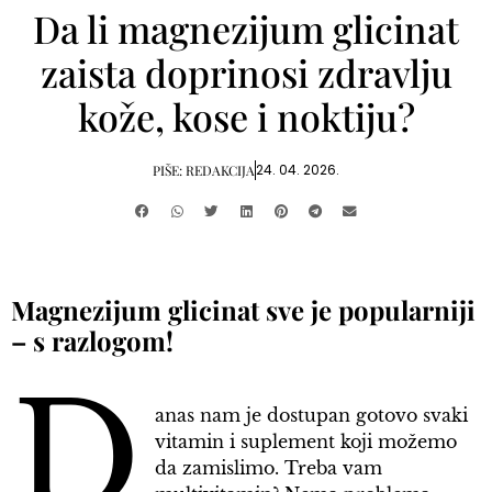
Da li magnezijum glicinat
zaista doprinosi zdravlju
kože, kose i noktiju?
24. 04. 2026.
PIŠE:
REDAKCIJA
Magnezijum glicinat sve je popularniji
– s razlogom!
D
anas nam je dostupan gotovo svaki
vitamin i suplement koji možemo
da zamislimo. Treba vam