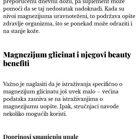
preporučenu dnevnu dozu, pa suplement može
pomoći da se taj nedostatak nadoknadi. Kada su
nivoi magnezijuma uravnoteženi, to podržava opšte
zdravlje organizma, što se ponekad može odraziti i
na stanje kože.
Magnezijum glicinat i njegovi beauty
benefiti
Važno je naglasiti da je istraživanja specifično o
magnezijum glicinatu još uvek malo – većina
podataka zasniva se na istraživanjima o
magnezijumu uopšte. Ipak, stručnjaci navode
nekoliko mogućih koristi.
Doprinosi smanjenju upale