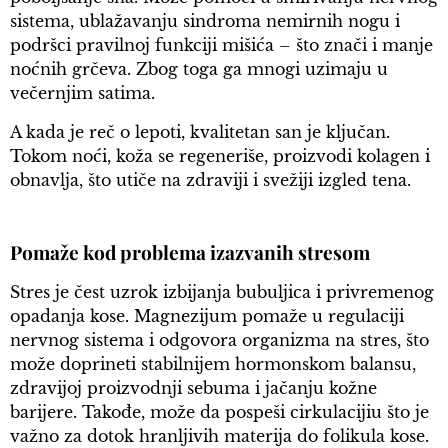
sistema, ublažavanju sindroma nemirnih nogu i
podršci pravilnoj funkciji mišića – što znači i manje
noćnih grčeva. Zbog toga ga mnogi uzimaju u
večernjim satima.
A kada je reč o lepoti, kvalitetan san je ključan.
Tokom noći, koža se regeneriše, proizvodi kolagen i
obnavlja, što utiče na zdraviji i svežiji izgled tena.
Pomaže kod problema izazvanih stresom
Stres je čest uzrok izbijanja bubuljica i privremenog
opadanja kose. Magnezijum pomaže u regulaciji
nervnog sistema i odgovora organizma na stres, što
može doprineti stabilnijem hormonskom balansu,
zdravijoj proizvodnji sebuma i jačanju kožne
barijere. Takođe, može da pospeši cirkulacijiu što je
važno za dotok hranljivih materija do folikula kose.