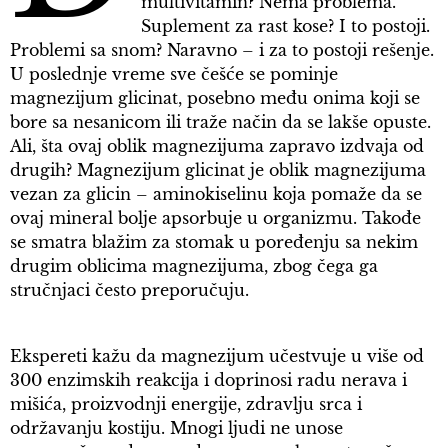
multivitamin? Nema problema.
Suplement za rast kose? I to postoji.
Problemi sa snom? Naravno – i za to postoji rešenje.
U poslednje vreme sve češće se pominje
magnezijum glicinat, posebno među onima koji se
bore sa nesanicom ili traže način da se lakše opuste.
Ali, šta ovaj oblik magnezijuma zapravo izdvaja od
drugih? Magnezijum glicinat je oblik magnezijuma
vezan za glicin – aminokiselinu koja pomaže da se
ovaj mineral bolje apsorbuje u organizmu. Takođe
se smatra blažim za stomak u poređenju sa nekim
drugim oblicima magnezijuma, zbog čega ga
stručnjaci često preporučuju.
Ekspereti kažu da magnezijum učestvuje u više od
300 enzimskih reakcija i doprinosi radu nerava i
mišića, proizvodnji energije, zdravlju srca i
održavanju kostiju. Mnogi ljudi ne unose