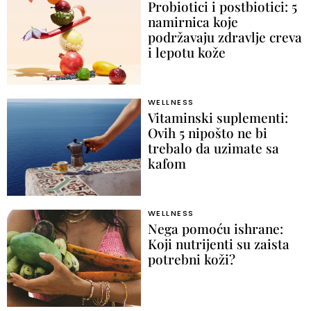
Probiotici i postbiotici: 5
namirnica koje
podržavaju zdravlje creva
i lepotu kože
WELLNESS
Vitaminski suplementi:
Ovih 5 nipošto ne bi
trebalo da uzimate sa
kafom
WELLNESS
Nega pomoću ishrane:
Koji nutrijenti su zaista
potrebni koži?