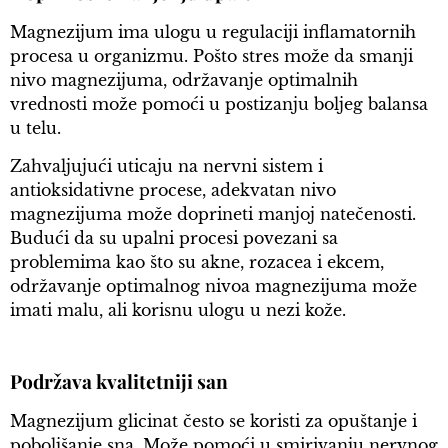
Magnezijum ima ulogu u regulaciji inflamatornih
procesa u organizmu. Pošto stres može da smanji
nivo magnezijuma, održavanje optimalnih
vrednosti može pomoći u postizanju boljeg balansa
u telu.
Zahvaljujući uticaju na nervni sistem i
antioksidativne procese, adekvatan nivo
magnezijuma može doprineti manjoj natečenosti.
Budući da su upalni procesi povezani sa
problemima kao što su akne, rozacea i ekcem,
održavanje optimalnog nivoa magnezijuma može
imati malu, ali korisnu ulogu u nezi kože.
Podržava kvalitetniji san
Magnezijum glicinat često se koristi za opuštanje i
poboljšanje sna. Može pomoći u smirivanju nervnog