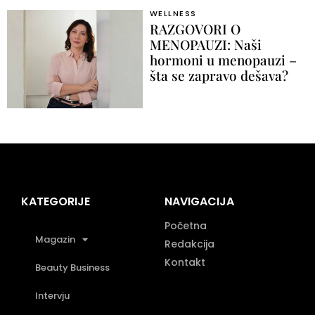
WELLNESS
RAZGOVORI O
MENOPAUZI: Naši
hormoni u menopauzi –
šta se zapravo dešava?
KATEGORIJE
NAVIGACIJA
Početna
Magazin
Redakcija
Kontakt
Beauty Business
Intervju