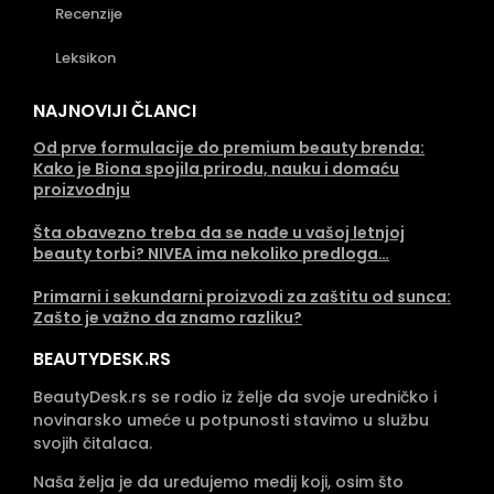
Recenzije
Leksikon
NAJNOVIJI ČLANCI
Od prve formulacije do premium beauty brenda:
Kako je Biona spojila prirodu, nauku i domaću
proizvodnju
Šta obavezno treba da se nađe u vašoj letnjoj
beauty torbi? NIVEA ima nekoliko predloga…
Primarni i sekundarni proizvodi za zaštitu od sunca:
Zašto je važno da znamo razliku?
BEAUTYDESK.RS
BeautyDesk.rs se rodio iz želje da svoje uredničko i
novinarsko umeće u potpunosti stavimo u službu
svojih čitalaca.
Naša želja je da uređujemo medij koji, osim što