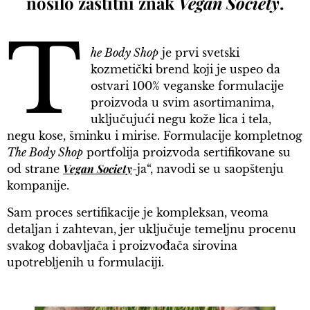
nosilo zaštitni znak
Vegan Society
.
T
he Body Shop
je prvi svetski
kozmetički brend koji je uspeo da
ostvari 100% veganske formulacije
proizvoda u svim asortimanima,
uključujući negu kože lica i tela,
negu kose, šminku i mirise. Formulacije kompletnog
The Body Shop
portfolija proizvoda sertifikovane su
Vegan Society
od strane
-ja“, navodi se u saopštenju
kompanije.
Sam proces sertifikacije je kompleksan, veoma
detaljan i zahtevan, jer uključuje temeljnu procenu
svakog dobavljača i proizvođača sirovina
upotrebljenih u formulaciji.