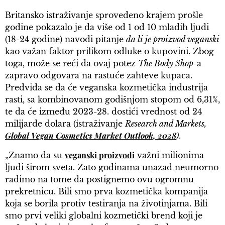
Britansko istraživanje sprovedeno krajem prošle
godine pokazalo je da više od 1 od 10 mladih ljudi
(18-24 godine) navodi pitanje
da li je proizvod veganski
kao važan faktor prilikom odluke o kupovini. Zbog
toga, može se reći da ovaj potez
The Body Shop
-a
zapravo odgovara na rastuće zahteve kupaca.
Predviđa se da će veganska kozmetička industrija
rasti, sa kombinovanom godišnjom stopom od 6,31%,
te da će između 2023-28. dostići vrednost od 24
milijarde dolara (istraživanje
Research and Markets,
Global Vegan Cosmetics Market Outlook, 2028
)
.
veganski proizvodi
„Znamo da su
važni milionima
ljudi širom sveta. Zato godinama unazad neumorno
radimo na tome da postignemo ovu ogromnu
prekretnicu. Bili smo prva kozmetička kompanija
koja se borila protiv testiranja na životinjama. Bili
smo prvi veliki globalni kozmetički brend koji je