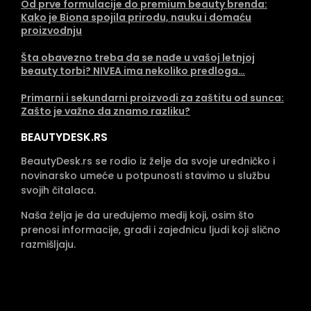
Od prve formulacije do premium beauty brenda:
Kako je Biona spojila prirodu, nauku i domaću
proizvodnju
Šta obavezno treba da se nađe u vašoj letnjoj
beauty torbi? NIVEA ima nekoliko predloga…
Primarni i sekundarni proizvodi za zaštitu od sunca:
Zašto je važno da znamo razliku?
BEAUTYDESK.RS
BeautyDesk.rs se rodio iz želje da svoje uredničko i
novinarsko umeće u potpunosti stavimo u službu
svojih čitalaca.
Naša želja je da uređujemo medij koji, osim što
prenosi informacije, gradi i zajednicu ljudi koji slično
razmišljaju.