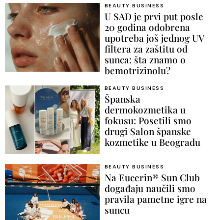
BEAUTY BUSINESS
U SAD je prvi put posle
20 godina odobrena
upotreba još jednog UV
filtera za zaštitu od
sunca: šta znamo o
bemotrizinolu?
BEAUTY BUSINESS
Španska
dermokozmetika u
fokusu: Posetili smo
drugi Salon španske
kozmetike u Beogradu
BEAUTY BUSINESS
Na Eucerin® Sun Club
događaju naučili smo
pravila pametne igre na
suncu