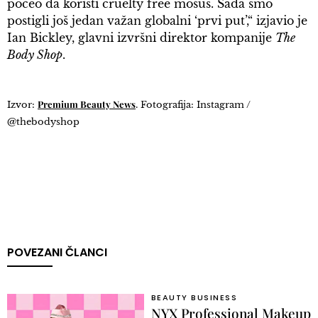
počeo da koristi cruelty free mošus. Sada smo
postigli još jedan važan globalni ‘prvi put’,“ izjavio je
Ian Bickley, glavni izvršni direktor kompanije
The
Body Shop
.
Premium Beauty News
Izvor:
. Fotografija: Instagram /
@thebodyshop
POVEZANI ČLANCI
BEAUTY BUSINESS
NYX Professional Makeup