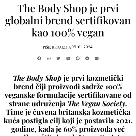
The Body Shop je prvi
globalni brend sertifikovan
kao 100% vegan
05. 01. 2024.
PIŠE:
REDAKCIJA
The Body Shop
je prvi kozmetički
brend čiji proizvodi sadrže 100%
veganske formulacije sertifikovane od
strane udruženja
The Vegan Society.
Time je čuvena britanska kozmetička
kuća postigla cilj koji je postavila 2021.
godine, kada je 60% proizvoda već