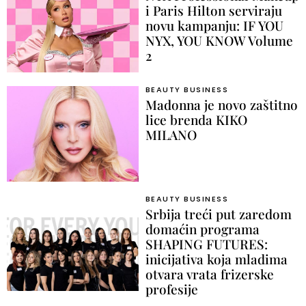
i Paris Hilton serviraju
novu kampanju: IF YOU
NYX, YOU KNOW Volume
2
BEAUTY BUSINESS
Madonna je novo zaštitno
lice brenda KIKO
MILANO
BEAUTY BUSINESS
Srbija treći put zaredom
domaćin programa
SHAPING FUTURES:
inicijativa koja mladima
otvara vrata frizerske
profesije