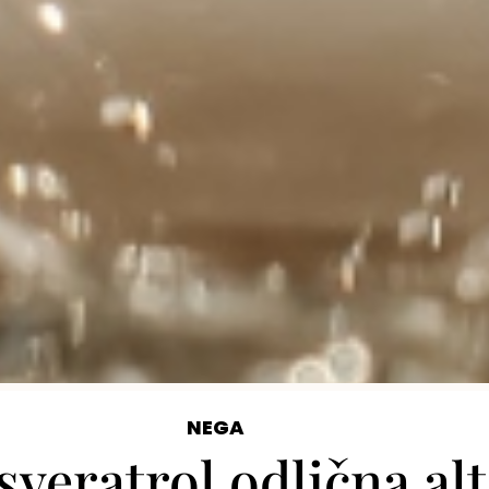
NEGA
sveratrol odlična al