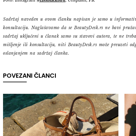
Foto: Instagram
, Unsplash, PR
Sadržaj naveden u ovom članku napisan je samo u informativn
konsultaciju. Naglašavamo da se BeautyDesk.rs ne bavi pružan
sadržaj uključeni u članak samo su stavovi autora, te ne treb
mišljenje ili konsultaciju, niti BeautyDesk.rs može preuzeti o
oslanjanjem na sadržaj članka.
POVEZANI ČLANCI