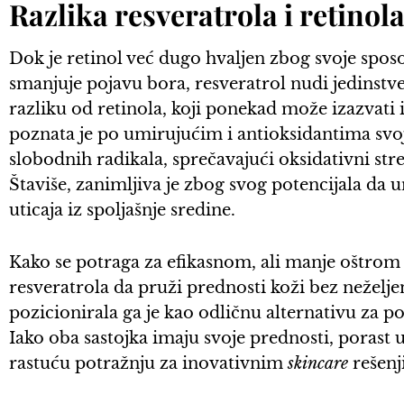
Razlika resveratrola i retinol
Dok je retinol već dugo hvaljen zbog svoje sposo
smanjuje pojavu bora, resveratrol nudi jedinstv
razliku od retinola, koji ponekad može izazvati i
poznata je po umirujućim i antioksidantima svoj
slobodnih radikala, sprečavajući oksidativni stre
Štaviše, zanimljiva je zbog svog potencijala da u
uticaja iz spoljašnje sredine.
Kako se potraga za efikasnom, ali manje oštrom
resveratrola da pruži prednosti koži bez neželj
pozicionirala ga je kao odličnu alternativu za po
Iako oba sastojka imaju svoje prednosti, porast
rastuću potražnju za inovativnim
skincare
rešenj