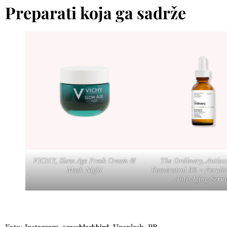
Preparati koja ga sadrže
VICHY, Slow Age Fresh Cream &
The Ordinary, Antiox
Mask Night
Resveratrol 3% + Ferulic
Anti-Aging Seru
@cassblackbird