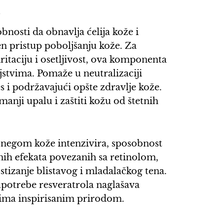
a
bnosti da obnavlja ćelija kože i
en pristup poboljšanju kože. Za
ritaciju i osetljivost, ova komponenta
stvima. Pomaže u neutralizaciji
s i podržavajući opšte zdravlje kože.
manji upalu i zaštiti kožu od štetnih
 negom kože intenzivira, sposobnost
enih efekata povezanih sa retinolom,
stizanje blistavog i mladalačkog tena.
 upotrebe resveratrola naglašava
ima inspirisanim prirodom.