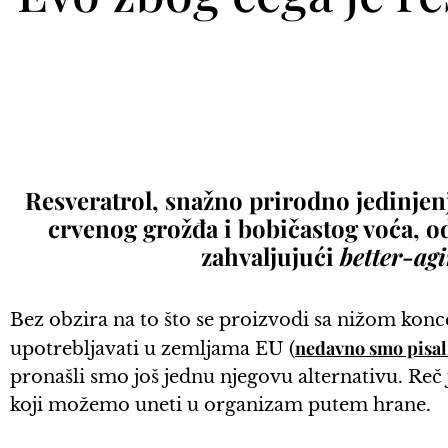
Resveratrol, snažno prirodno jedinjenj
crvenog grožđa i bobičastog voća, od
zahvaljujući
better-ag
Bez obzira na to što se proizvodi sa nižom konc
nedavno smo pisali
upotrebljavati u zemljama EU (
pronašli smo još jednu njegovu alternativu. Reč
koji možemo uneti u organizam putem hrane.