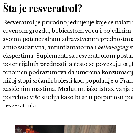
Šta je resveratrol?
Resveratrol je prirodno jedinjenje koje se nalaz
crvenom grožđu, bobičastom voću i pojedinim 
svojim potencijalnim zdravstvenim prednostima
antioksidativna, antiinflamatorna i
better-aging
s
ekspertima. Suplementi sa resveratrolom postal
potencijalnih prednosti, a često se povezuju sa
fenomen podrazumeva da umerena konzumacija 
nižoj stopi srčanih bolesti kod populacije u Fra
zasićenim mastima. Međutim, iako istraživanja 
potrebno više studija kako bi se u potpunosti p
resveratrola.