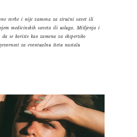
e svrhe i nije zamena za stručni savet ili
jem medicinskih saveta ili usluga. Mišljenja i
a da se koriste kao zamena za ekspertsko
dgovornost za eventualnu štetu nastalu