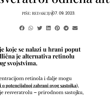
07. 09. 2023.
PIŠE:
REDAKCIJA
e koje se nalazi u hrani poput
lična je alternativa retinolu
ing
svojstvima.
entracijom retinola i dalje mogu
 o potencijalnoj zabrani ovog sastojka
),
 je resveratrolu – prirodnom sastojku,