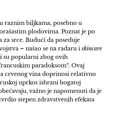
i u raznim biljkama, posebno u
orašastim plodovima. Poznat je po
 za srce. Budući da poseduje
vojstva – našao se na radaru i
skincare
i su popularni zbog ovih
 „francuskim paradoksom“. Ovaj
crvenog vina doprinosi relativno
ncuskoj uprkos ishrani bogatoj
obećavaju, važno je napomenuti da je
otvrdio stepen zdravstvenih efekata