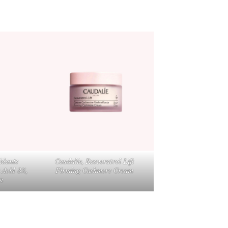
idants
Caudalie, Resveratrol Lift
 Acid 3%,
Firming Cashmere Cream
m