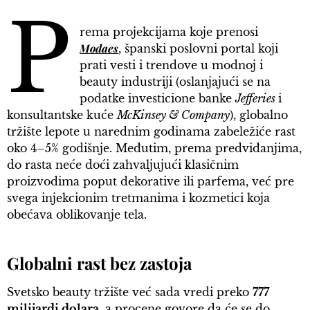
P
rema projekcijama koje prenosi
Modaes
, španski poslovni portal koji
prati vesti i trendove u modnoj i
beauty industriji (oslanjajući se na
podatke investicione banke
Jefferies
i
konsultantske kuće
McKinsey & Company
), globalno
tržište lepote u narednim godinama zabeležiće rast
oko 4–5% godišnje. Međutim, prema predviđanjima,
do rasta neće doći zahvaljujući klasičnim
proizvodima poput dekorative ili parfema, već pre
svega injekcionim tretmanima i kozmetici koja
obećava oblikovanje tela.
Globalni rast bez zastoja
Svetsko beauty tržište već sada vredi preko
777
milijardi dolara
, a procene govore da će se do