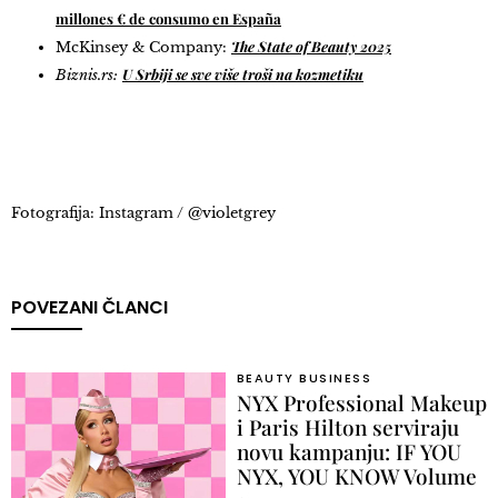
millones € de consumo en España
The State of Beauty 2025
McKinsey & Company:
U Srbiji se sve više troši na kozmetiku
Biznis.rs:
Fotografija: Instagram / @violetgrey
POVEZANI ČLANCI
BEAUTY BUSINESS
NYX Professional Makeup
i Paris Hilton serviraju
novu kampanju: IF YOU
NYX, YOU KNOW Volume