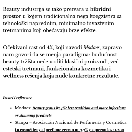
Beauty industrija se tako pretvara u
hibridni
prostor
u kojem tradicionalna nega koegzistira sa
tehnološki naprednim, minimalno invazivnim
tretmanima koji obećavaju brze efekte.
Očekivani rast od 4%, koji navodi
Modaes
, zapravo
nam govori da se menja paradigma: budućnost
beauty tržišta neće voditi klasični proizvodi, već
estetski tretmani, funkcionalna kozmetika i
wellness rešenja koja nude konkretne rezultate
.
Izvori i reference
Beauty grows by 4%: less tradition and more injections
Modaes:
or slimming products
Stanpa – Asociación Nacional de Perfumería y Cosmética:
La cosmética y el perfume crecen un 7,7% y superan los 11.200