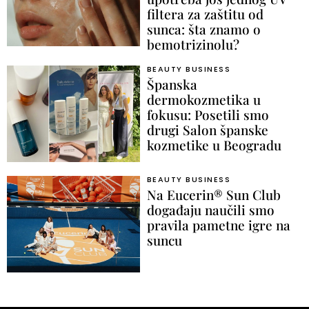
filtera za zaštitu od
sunca: šta znamo o
bemotrizinolu?
BEAUTY BUSINESS
Španska
dermokozmetika u
fokusu: Posetili smo
drugi Salon španske
kozmetike u Beogradu
BEAUTY BUSINESS
Na Eucerin® Sun Club
događaju naučili smo
pravila pametne igre na
suncu