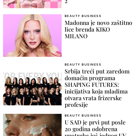
2
BEAUTY BUSINESS
Madonna je novo zaštitno
lice brenda KIKO
MILANO
BEAUTY BUSINESS
Srbija treći put zaredom
domaćin programa
SHAPING FUTURES:
inicijativa koja mladima
otvara vrata frizerske
profesije
BEAUTY BUSINESS
U SAD je prvi put posle
20 godina odobrena
upotreba još jednog UV