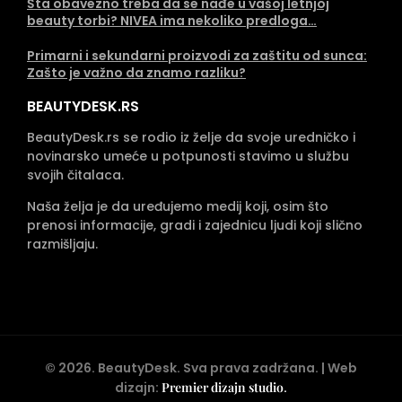
Šta obavezno treba da se nađe u vašoj letnjoj
beauty torbi? NIVEA ima nekoliko predloga…
Primarni i sekundarni proizvodi za zaštitu od sunca:
Zašto je važno da znamo razliku?
BEAUTYDESK.RS
BeautyDesk.rs se rodio iz želje da svoje uredničko i
novinarsko umeće u potpunosti stavimo u službu
svojih čitalaca.
Naša želja je da uređujemo medij koji, osim što
prenosi informacije, gradi i zajednicu ljudi koji slično
razmišljaju.
©
2026
. BeautyDesk. Sva prava zadržana. | Web
dizajn:
Premier dizajn studio
.