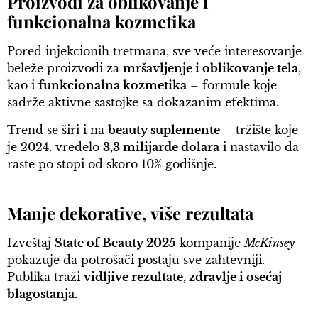
Proizvodi za oblikovanje i
funkcionalna kozmetika
Pored injekcionih tretmana, sve veće interesovanje
beleže proizvodi za
mršavljenje i oblikovanje tela
,
kao i
funkcionalna kozmetika
– formule koje
sadrže aktivne sastojke sa dokazanim efektima.
Trend se širi i na
beauty suplemente
– tržište koje
je 2024. vredelo
3,3 milijarde dolara
i nastavilo da
raste po stopi od skoro 10% godišnje.
Manje dekorative, više rezultata
Izveštaj
State of Beauty 2025
kompanije
McKinsey
pokazuje da potrošači postaju sve zahtevniji.
Publika traži
vidljive rezultate, zdravlje i osećaj
blagostanja.