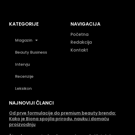
KATEGORIJE
NAVIGACIJA
Početna
Magazin
Redakcija
Kontakt
Beauty Business
Intervju
Recenzije
Leksikon
NAJNOVIJI ČLANCI
Od prve formulacije do premium beauty brenda:
Kako je Biona spojila prirodu, nauku i domaću
proizvodnju