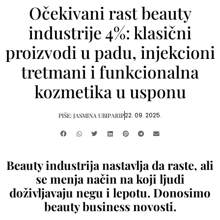
Očekivani rast beauty
industrije 4%: klasični
proizvodi u padu, injekcioni
tretmani i funkcionalna
kozmetika u usponu
22. 09. 2025.
PIŠE:
JASMINA UBIPARIP
Beauty industrija nastavlja da raste, ali
se menja način na koji ljudi
doživljavaju negu i lepotu. Donosimo
beauty business novosti.