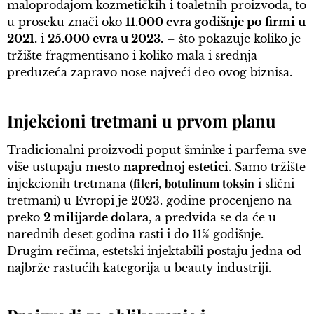
maloprodajom kozmetičkih i toaletnih proizvoda, to
u proseku znači oko
11.000 evra godišnje po firmi u
2021.
i
25.000 evra u 2023.
– što pokazuje koliko je
tržište fragmentisano i koliko mala i srednja
preduzeća zapravo nose najveći deo ovog biznisa.
Injekcioni tretmani u prvom planu
Tradicionalni proizvodi poput šminke i parfema sve
više ustupaju mesto
naprednoj estetici
. Samo tržište
fileri
botulinum toksin
injekcionih tretmana (
,
i slični
tretmani) u Evropi je 2023. godine procenjeno na
preko
2 milijarde dolara
, a predviđa se da će u
narednih deset godina rasti i do 11% godišnje.
Drugim rečima, estetski injektabili postaju jedna od
najbrže rastućih kategorija u beauty industriji.