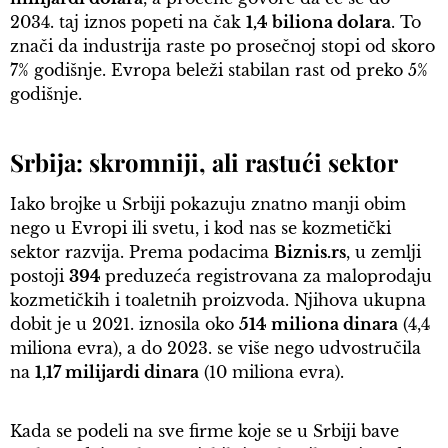
2034. taj iznos popeti na čak
1,4 biliona dolara
. To
znači da industrija raste po prosečnoj stopi od skoro
7% godišnje. Evropa beleži stabilan rast od preko 5%
godišnje.
Srbija: skromniji, ali rastući sektor
Iako brojke u Srbiji pokazuju znatno manji obim
nego u Evropi ili svetu, i kod nas se kozmetički
sektor razvija. Prema podacima
Biznis.rs
, u zemlji
postoji
394
preduzeća registrovana za maloprodaju
kozmetičkih i toaletnih proizvoda. Njihova ukupna
dobit je u 2021. iznosila oko
514 miliona dinara
(4,4
miliona evra), a do 2023. se više nego udvostručila
na
1,17 milijardi dinara
(10 miliona evra).
Kada se podeli na sve firme koje se u Srbiji bave