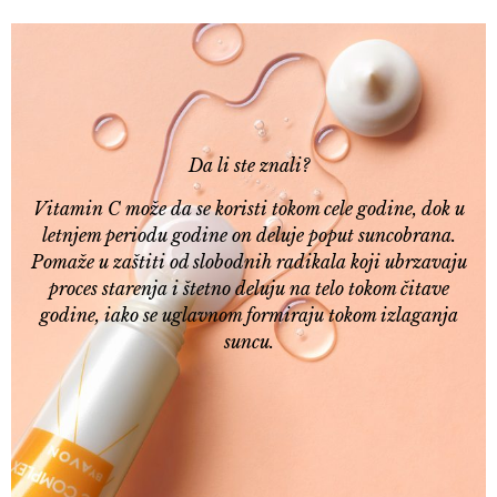
Da li ste znali?
Vitamin C može da se koristi tokom cele godine, dok u
letnjem periodu godine on deluje poput suncobrana.
Pomaže u zaštiti od slobodnih radikala koji ubrzavaju
proces starenja i štetno deluju na telo tokom čitave
godine, iako se uglavnom formiraju tokom izlaganja
suncu.