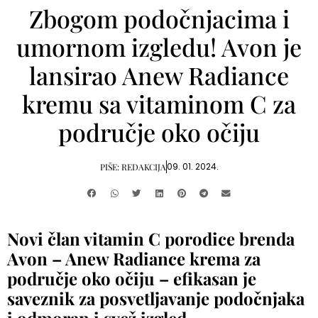
Zbogom podočnjacima i
umornom izgledu! Avon je
lansirao Anew Radiance
kremu sa vitaminom C za
područje oko očiju
09. 01. 2024.
PIŠE:
REDAKCIJA
Novi član vitamin C porodice brenda
Avon – Anew Radiance krema za
područje oko očiju – efikasan je
saveznik za posvetljavanje podočnjaka