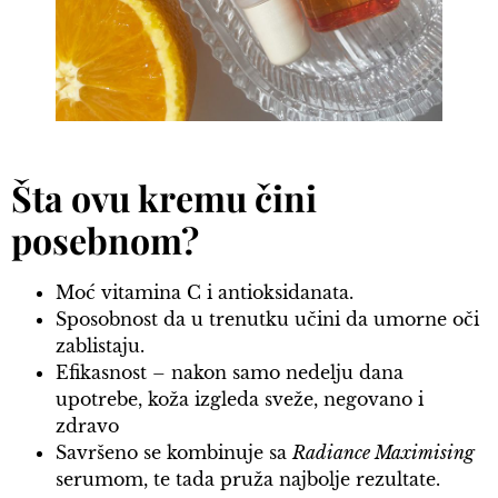
Šta ovu kremu čini
posebnom?
Moć vitamina C i antioksidanata.
Sposobnost da u trenutku učini da umorne oči
zablistaju.
Efikasnost – nakon samo nedelju dana
upotrebe, koža izgleda sveže, negovano i
zdravo
Savršeno se kombinuje sa
Radiance Maximising
serumom, te tada pruža najbolje rezultate.