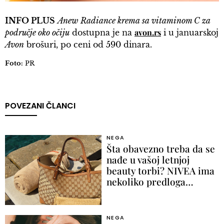
INFO PLUS
Anew Radiance krema sa vitaminom C za
avon.rs
područje oko očiju
dostupna je na
i u januarskoj
Avon
brošuri, po ceni od 590 dinara.
Foto:
PR
POVEZANI ČLANCI
NEGA
Šta obavezno treba da se
nađe u vašoj letnjoj
beauty torbi? NIVEA ima
nekoliko predloga…
NEGA