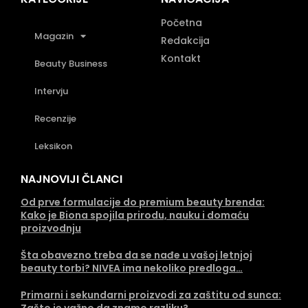
Početna
Magazin
Redakcija
Kontakt
Beauty Business
Intervju
Recenzije
Leksikon
NAJNOVIJI ČLANCI
Od prve formulacije do premium beauty brenda:
Kako je Biona spojila prirodu, nauku i domaću
proizvodnju
Šta obavezno treba da se nađe u vašoj letnjoj
beauty torbi? NIVEA ima nekoliko predloga…
Primarni i sekundarni proizvodi za zaštitu od sunca:
Zašto je važno da znamo razliku?