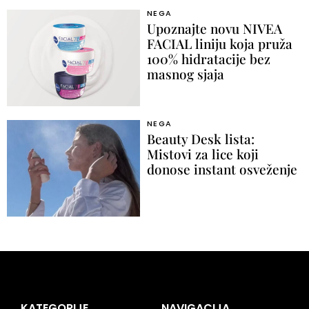
NEGA
Upoznajte novu NIVEA
FACIAL liniju koja pruža
100% hidratacije bez
masnog sjaja
NEGA
Beauty Desk lista:
Mistovi za lice koji
donose instant osveženje
KATEGORIJE
NAVIGACIJA