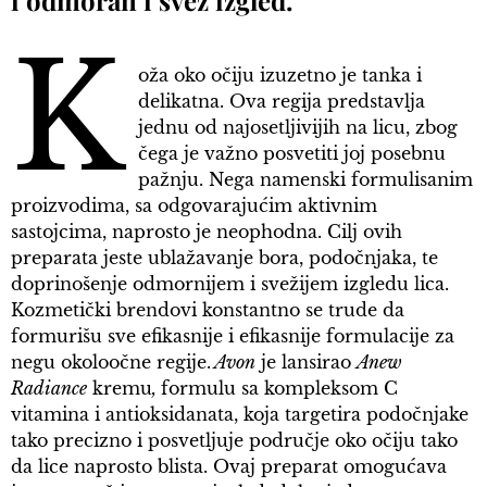
i odmoran i svež izgled.
K
oža oko očiju izuzetno je tanka i
delikatna. Ova regija predstavlja
jednu od najosetljivijih na licu, zbog
čega je važno posvetiti joj posebnu
pažnju. Nega namenski formulisanim
proizvodima, sa odgovarajućim aktivnim
sastojcima, naprosto je neophodna. Cilj ovih
preparata jeste ublažavanje bora, podočnjaka, te
doprinošenje odmornijem i svežijem izgledu lica.
Kozmetički brendovi konstantno se trude da
formurišu sve efikasnije i efikasnije formulacije za
negu okoloočne regije.
Avon
je lansirao
Anew
Radiance
kremu
,
formulu sa kompleksom C
vitamina i antioksidanata, koja targetira podočnjake
tako precizno i posvetljuje područje oko očiju tako
da lice naprosto blista. Ovaj preparat omogućava