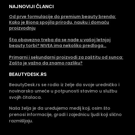
NAJNOVIJI ČLANCI
Od prve formulacije do premium beauty brenda:
Kako je Biona spojila prirodu, nauku i domaću
proizvodnju
Šta obavezno treba da se nađe u vašoj letnjoj
beauty torbi? NIVEA ima nekoliko predloga…
Primarni i sekundarni proizvodi za zaštitu od sunca:
Zašto je važno da znamo razliku?
BEAUTYDESK.RS
BeautyDesk.rs se rodio iz želje da svoje uredničko i
novinarsko umeće u potpunosti stavimo u službu
svojih čitalaca.
Naša želja je da uređujemo medij koji, osim što
prenosi informacije, gradi i zajednicu ljudi koji slično
razmišljaju.