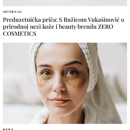
INTERVJU
Preduzetnička priča: S Ružicom Vukašinović o
prirodnoj nezi kože i beauty brendu ZERO
COSMETICS
NEGA