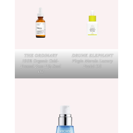
THE ORDINARY
DRUNK ELEPHANT
100% Organic Cold-
Virgin Marula Luxury
Pressed Rose Hip Seed
Facial Oil
Oil