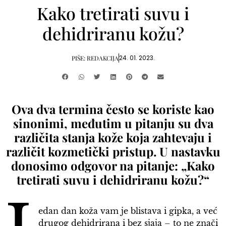
Kako tretirati suvu i
dehidriranu kožu?
24. 01. 2023.
PIŠE:
REDAKCIJA
Ova dva termina često se koriste kao
sinonimi, međutim u pitanju su dva
različita stanja kože koja zahtevaju i
različit kozmetički pristup. U nastavku
donosimo odgovor na pitanje: „Kako
tretirati suvu i dehidriranu kožu?“
edan dan koža vam je blistava i gipka, a već
drugog dehidrirana i bez sjaja – to ne znači