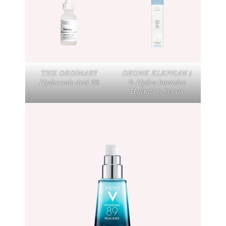
THE ORDINARY
DRUNK ELEPHAN t
Hyaluronic Acid 2%
B-Hydra Intensive
Hydration Serum