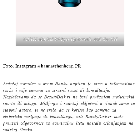
VICHY Minéral 89 Eyes Hyaluronic Acid Eye Gel
@hannaschonberg
Foto: Instagram
, PR
Sadržaj naveden u ovom članku napisan je samo u informativne
svrhe i nije zamena za stručni savet ili konsultaciju.
Naglašavamo da se BeautyDesk.rs ne bavi pružanjem medicinskih
saveta ili usluga. Mišljenja i sadržaj uključeni u članak samo su
stavovi autora, te ne treba da se koriste kao zamena za
ekspertsko mišljenje ili konsultaciju, niti BeautyDesk.rs može
preuzeti odgovornost za eventualnu štetu nastalu oslanjanjem na
sadržaj članka.