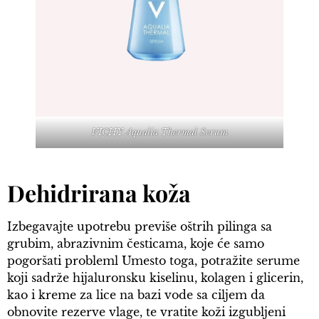
VICHY Aqualia Thermal Serum
Dehidrirana koža
Izbegavajte upotrebu previše oštrih pilinga sa
grubim, abrazivnim česticama, koje će samo
pogoršati probleml Umesto toga, potražite serume
koji sadrže hijaluronsku kiselinu, kolagen i glicerin,
kao i kreme za lice na bazi vode sa ciljem da
obnovite rezerve vlage, te vratite koži izgubljeni