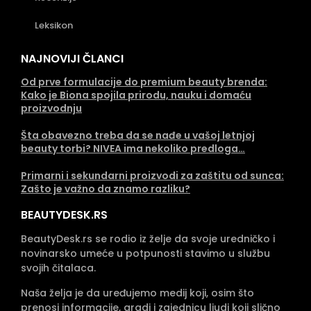
Leksikon
NAJNOVIJI ČLANCI
Od prve formulacije do premium beauty brenda:
Kako je Biona spojila prirodu, nauku i domaću
proizvodnju
Šta obavezno treba da se nađe u vašoj letnjoj
beauty torbi? NIVEA ima nekoliko predloga…
Primarni i sekundarni proizvodi za zaštitu od sunca:
Zašto je važno da znamo razliku?
BEAUTYDESK.RS
BeautyDesk.rs se rodio iz želje da svoje uredničko i
novinarsko umeće u potpunosti stavimo u službu
svojih čitalaca.
Naša želja je da uređujemo medij koji, osim što
prenosi informacije, gradi i zajednicu ljudi koji slično