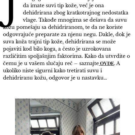
J
da imate suvi tip kože, već je ona
dehidrirana zbog kratkotrajnog nedostatka
vlage. Takođe mnogima se dešava da suvu
kožu pomešaju sa dehidriranom, te da ne koriste
odgovrajuće preparate za njenu negu. Dakle, dok je
suva koža trajni tip kože, dehidrirana se može
pojaviti kod bilo koga, a često je uzrokovana
različitim spoljašnjim faktorima. Kako da utvrdite o
OVDE
čemu je u vašem slučaju reč – saznajte
. A
ukoliko niste sigurni kako tretirati suvu i
dehidriranu kožu, odgovor je u nastavku…