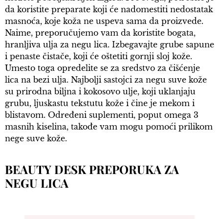
da koristite preparate koji će nadomestiti nedostatak
masnoća, koje koža ne uspeva sama da proizvede.
Naime, preporučujemo vam da koristite bogata,
hranljiva ulja za negu lica. Izbegavajte grube sapune
i penaste čistače, koji će oštetiti gornji sloj kože.
Umesto toga opredelite se za sredstvo za čišćenje
lica na bezi ulja. Najbolji sastojci za negu suve kože
su prirodna biljna i kokosovo ulje, koji uklanjaju
grubu, ljuskastu tekstutu kože i čine je mekom i
blistavom. Određeni suplementi, poput omega 3
masnih kiselina, takođe vam mogu pomoći prilikom
nege suve kože.
BEAUTY DESK PREPORUKA ZA
NEGU LICA