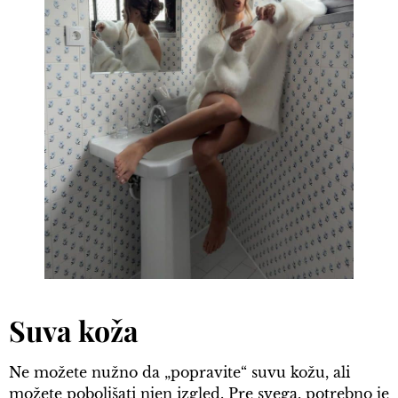
Suva koža
Ne možete nužno da „popravite“ suvu kožu, ali
možete poboljšati njen izgled. Pre svega, potrebno je