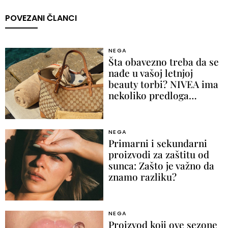
POVEZANI ČLANCI
NEGA
Šta obavezno treba da se
nađe u vašoj letnjoj
beauty torbi? NIVEA ima
nekoliko predloga…
NEGA
Primarni i sekundarni
proizvodi za zaštitu od
sunca: Zašto je važno da
znamo razliku?
NEGA
Proizvod koji ove sezone