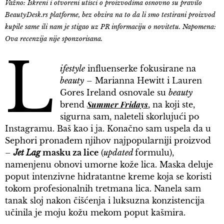
Važno: Iskreni i otvoreni utisci o proizvodima osnovno su pravilo
BeautyDesk.rs platforme, bez obzira na to da li smo testirani proizvod
kupile same ili nam je stigao uz PR informaciju o novitetu. Napomena:
Ova recenzija nije sponzorisana.
L
ifestyle
influenserke fokusirane na
beauty
– Marianna Hewitt i Lauren
Gores Ireland osnovale su
beauty
Summer Fridays
brend
, na koji ste,
sigurna sam, naleteli skorlujući po
Instagramu. Baš kao i ja. Konačno sam uspela da u
Sephori pronađem njihov najpopularniji proizvod
–
Jet Lag
masku za lice
(
updated
formulu),
namenjenu obnovi umorne kože lica. Maska deluje
poput intenzivne hidratantne kreme koja se koristi
tokom profesionalnih tretmana lica. Nanela sam
tanak sloj nakon čišćenja i luksuzna konzistencija
učinila je moju kožu mekom poput kašmira.