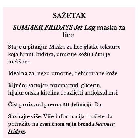
SAŽETAK
SUMMER FRIDAYS Jet Lag
maska za
lice
Šta je u pitanju
: Maska za lice glatke teksture
koja hrani, hidrira, umiruje kožu i čini je
mekšom.
Idealna za
: negu umorne, dehidrirane kože.
Ključni sastojci:
niacinamid, glicerin,
hijaluronska kiselina i različiti antioksidansi.
BD definiciji
Čist proizvod prema
: Da.
Saznajte više
: Više informacija možete da
zvaničnom sajtu brenda
Summer
potražite na
Fridays
.