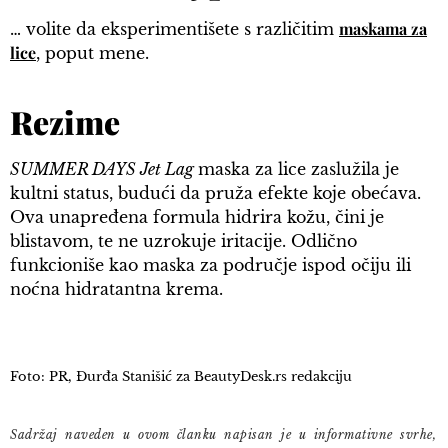
maskama za
… volite da eksperimentišete s različitim
lice
, poput mene.
Rezime
SUMMER DAYS Jet Lag
maska za lice zaslužila je
kultni status, budući da pruža efekte koje obećava.
Ova unapređena formula hidrira kožu, čini je
blistavom, te ne uzrokuje iritacije. Odlično
funkcioniše kao maska za područje ispod očiju ili
noćna hidratantna krema.
Foto: PR, Đurđa Stanišić za BeautyDesk.rs redakciju
Sadržaj naveden u ovom članku napisan je u informativne svrhe,