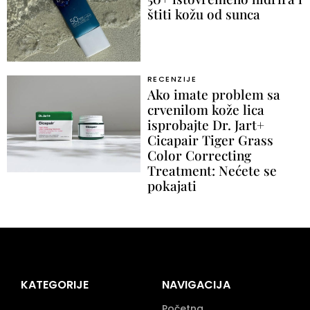
štiti kožu od sunca
RECENZIJE
Ako imate problem sa
crvenilom kože lica
isprobajte Dr. Jart+
Cicapair Tiger Grass
Color Correcting
Treatment: Nećete se
pokajati
KATEGORIJE
NAVIGACIJA
Početna