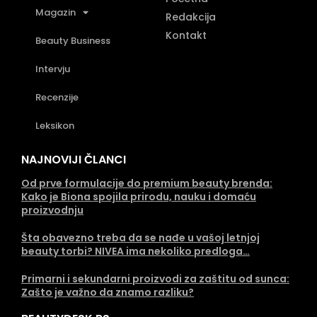
Magazin
Redakcija
Kontakt
Beauty Business
Intervju
Recenzije
Leksikon
NAJNOVIJI ČLANCI
Od prve formulacije do premium beauty brenda:
Kako je Biona spojila prirodu, nauku i domaću
proizvodnju
Šta obavezno treba da se nađe u vašoj letnjoj
beauty torbi? NIVEA ima nekoliko predloga…
Primarni i sekundarni proizvodi za zaštitu od sunca:
Zašto je važno da znamo razliku?