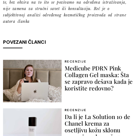
te, bez obzira na to što se pozivamo na određena istraživanja,
nije zamena za stručni savet ili konsultaciju. Reč je o
subjektivnoj analizi određenog kozmetičkog proizvoda od strane
autora članka
POVEZANI ČLANCI
RECENZIJE
Medicube PDRN Pink
Collagen Gel maska: Šta
se zapravo dešava kada je
koristite redovno?
RECENZIJE
Da li je La Solution 10 de
Chanel krema za
osetljivu kožu sklonu