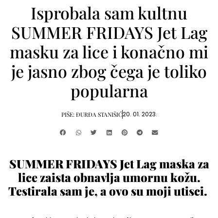
Isprobala sam kultnu
SUMMER FRIDAYS Jet Lag
masku za lice i konačno mi
je jasno zbog čega je toliko
popularna
20. 01. 2023.
PIŠE:
ĐURĐA STANIŠIĆ
SUMMER FRIDAYS Jet Lag maska za
lice zaista obnavlja umornu kožu.
Testirala sam je, a ovo su moji utisci.