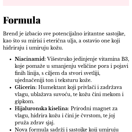
Formula
Brend je izbacio sve potencijalno iritantne sastojke,
kao što su mirisi i eterična ulja, a ostavio one koji
hidriraju i umiruju kožu.
Niacinamid
: Višestruko jedinjenje vitamina B3,
koje pomaže u smanjenju veličine pora i pojavi
finih linija, s ciljem da stvori svetliji,
ujednačeniji ton i teksturu kože.
Glicerin
: Humektant koji privlači i zadržava
vlagu, ublažava suvoću, te kožu čini mekom i
gipkom.
Hijaluronska kiselina
: Prirodni magnet za
vlagu, hidrira kožu i čini je čvrstom, te joj
pruža zdrav sjaj.
Nova formula sadrži i sastojke koji umiruju