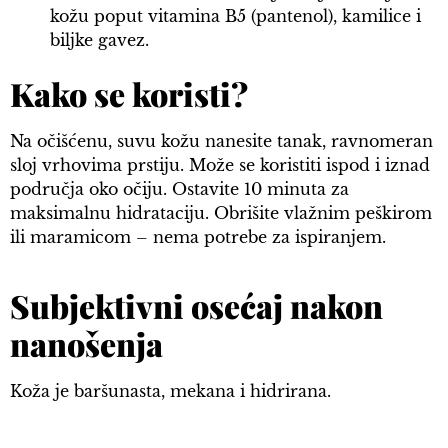
kožu poput vitamina B5 (pantenol), kamilice i
biljke gavez.
Kako se koristi?
Na očišćenu, suvu kožu nanesite tanak, ravnomeran
sloj vrhovima prstiju. Može se koristiti ispod i iznad
područja oko očiju. Ostavite 10 minuta za
maksimalnu hidrataciju. Obrišite vlažnim peškirom
ili maramicom – nema potrebe za ispiranjem.
Subjektivni osećaj nakon
nanošenja
Koža je baršunasta, mekana i hidrirana.