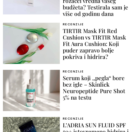
rozacei vredna vašeg
budžeta? Testirala sam je
više od godinu dana
RECENZIJE
TIRTIR Mask Fit Red
Cushion vs TIRTIR Mask
Fit Aura Cushion: Koji
puder zapravo bolje
pokriva i hidrira?
RECENZIJE
Serum koji ,,pegla“ bore
bez igle – Skinlick
Neuropeptide Pure Shot
5% na testu
RECENZIJE
L’ADRIA SUN FLUID SPF
50+ istovremeno hidrira i