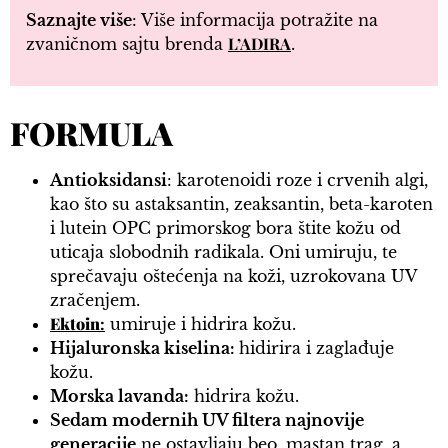
Saznajte više
: Više informacija potražite na
L’ADIRA
zvaničnom sajtu brenda
.
FORMULA
Antioksidansi
: karotenoidi roze i crvenih algi,
kao što su astaksantin, zeaksantin, beta-karoten
i lutein OPC primorskog bora štite kožu od
uticaja slobodnih radikala. Oni umiruju, te
sprečavaju oštećenja na koži, uzrokovana UV
zračenjem.
Ektoin
:
umiruje i hidrira kožu.
Hijaluronska kiselina:
hidirira i zaglađuje
kožu.
Morska lavanda:
hidrira kožu.
Sedam modernih UV filtera najnovije
generacije
ne ostavljaju beo, mastan trag, a