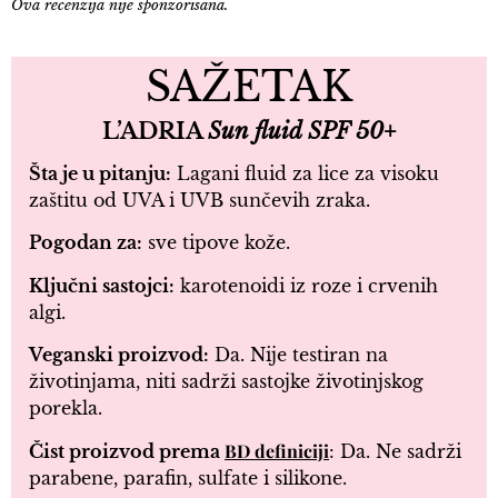
Ova recenzija nije sponzorisana.
SAŽETAK
L’ADRIA
Sun fluid SPF 50+
Šta je u pitanju:
Lagani fluid za lice za visoku
zaštitu od UVA i UVB sunčevih zraka.
Pogodan za:
sve tipove kože.
Ključni sastojci:
karotenoidi iz roze i crvenih
algi.
Veganski proizvod:
Da. Nije testiran na
životinjama, niti sadrži sastojke životinjskog
porekla.
BD definiciji
Čist proizvod prema
: Da. Ne sadrži
parabene, parafin, sulfate i silikone.