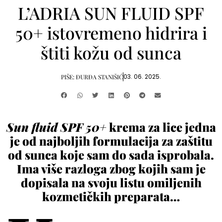
L’ADRIA SUN FLUID SPF
50+ istovremeno hidrira i
štiti kožu od sunca
03. 06. 2025.
PIŠE:
ĐURĐA STANIŠIĆ
Sun fluid SPF 50+
krema za lice jedna
je od najboljih formulacija za zaštitu
od sunca koje sam do sada isprobala.
Ima više razloga zbog kojih sam je
dopisala na svoju listu omiljenih
kozmetičkih preparata…