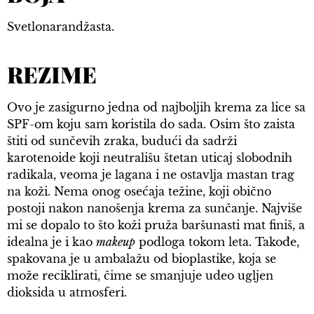
Svetlonarandžasta.
REZIME
Ovo je zasigurno jedna od najboljih krema za lice sa
SPF-om koju sam koristila do sada. Osim što zaista
štiti od sunčevih zraka, budući da sadrži
karotenoide koji neutrališu štetan uticaj slobodnih
radikala, veoma je lagana i ne ostavlja mastan trag
na koži. Nema onog osećaja težine, koji obično
postoji nakon nanošenja krema za sunčanje. Najviše
mi se dopalo to što koži pruža baršunasti mat finiš, a
idealna je i kao
makeup
podloga tokom leta. Takođe,
spakovana je u ambalažu od bioplastike, koja se
može reciklirati, čime se smanjuje udeo ugljen
dioksida u atmosferi.