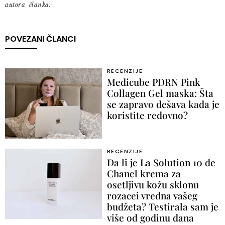
autora članka.
POVEZANI ČLANCI
RECENZIJE
Medicube PDRN Pink
Collagen Gel maska: Šta
se zapravo dešava kada je
koristite redovno?
RECENZIJE
Da li je La Solution 10 de
Chanel krema za
osetljivu kožu sklonu
rozacei vredna vašeg
budžeta? Testirala sam je
više od godinu dana