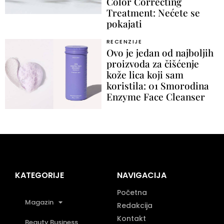
Color Correcting
Treatment: Nećete se
pokajati
RECENZIJE
Ovo je jedan od najboljih
proizvoda za čišćenje
kože lica koji sam
koristila: 01 Smorodina
Enzyme Face Cleanser
KATEGORIJE
NAVIGACIJA
Početna
Magazin
Redakcija
Kontakt
Beauty Business