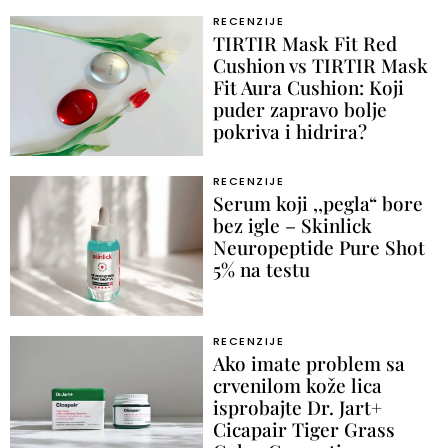
RECENZIJE
TIRTIR Mask Fit Red
Cushion vs TIRTIR Mask
Fit Aura Cushion: Koji
puder zapravo bolje
pokriva i hidrira?
RECENZIJE
Serum koji ,,pegla“ bore
bez igle – Skinlick
Neuropeptide Pure Shot
5% na testu
RECENZIJE
Ako imate problem sa
crvenilom kože lica
isprobajte Dr. Jart+
Cicapair Tiger Grass