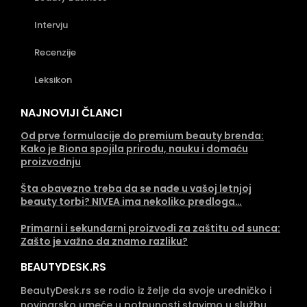
Intervju
Recenzije
Leksikon
NAJNOVIJI ČLANCI
Od prve formulacije do premium beauty brenda:
Kako je Biona spojila prirodu, nauku i domaću
proizvodnju
Šta obavezno treba da se nađe u vašoj letnjoj
beauty torbi? NIVEA ima nekoliko predloga…
Primarni i sekundarni proizvodi za zaštitu od sunca:
Zašto je važno da znamo razliku?
BEAUTYDESK.RS
BeautyDesk.rs se rodio iz želje da svoje uredničko i
novinarsko umeće u potpunosti stavimo u službu