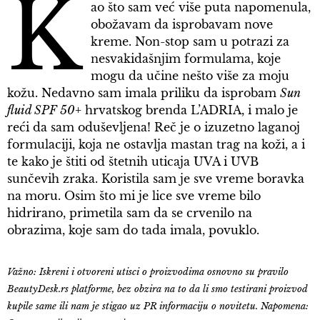
K
ao što sam već više puta napomenula,
obožavam da isprobavam nove
kreme. Non-stop sam u potrazi za
nesvakidašnjim formulama, koje
mogu da učine nešto više za moju
kožu. Nedavno sam imala priliku da isprobam
Sun
fluid SPF 50+
hrvatskog brenda L’ADRIA, i malo je
reći da sam oduševljena! Reč je o izuzetno laganoj
formulaciji, koja ne ostavlja mastan trag na koži, a i
te kako je štiti od štetnih uticaja UVA i UVB
sunčevih zraka. Koristila sam je sve vreme boravka
na moru. Osim što mi je lice sve vreme bilo
hidrirano, primetila sam da se crvenilo na
obrazima, koje sam do tada imala, povuklo.
Važno: Iskreni i otvoreni utisci o proizvodima osnovno su pravilo
BeautyDesk.rs platforme, bez obzira na to da li smo testirani proizvod
kupile same ili nam je stigao uz PR informaciju o novitetu. Napomena: