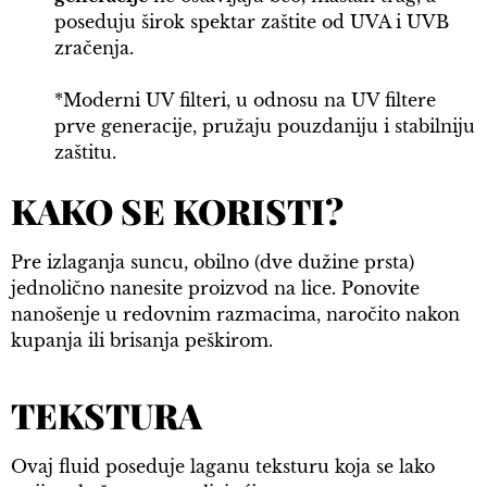
poseduju širok spektar zaštite od UVA i UVB
zračenja.
*Moderni UV filteri, u odnosu na UV filtere
prve generacije, pružaju pouzdaniju i stabilniju
zaštitu.
KAKO SE KORISTI?
Pre izlaganja suncu, obilno (dve dužine prsta)
jednolično nanesite proizvod na lice. Ponovite
nanošenje u redovnim razmacima, naročito nakon
kupanja ili brisanja peškirom.
TEKSTURA
Ovaj fluid poseduje laganu teksturu koja se lako