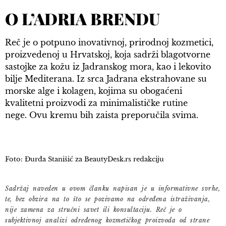
O L’ADRIA BRENDU
Reč je o potpuno inovativnoj, prirodnoj kozmetici,
proizvedenoj u Hrvatskoj, koja sadrži blagotvorne
sastojke za kožu iz Jadranskog mora, kao i lekovito
bilje Mediterana. Iz srca Jadrana ekstrahovane su
morske alge i kolagen, kojima su obogaćeni
kvalitetni proizvodi za minimalističke rutine
nege. Ovu kremu bih zaista preporučila svima.
Foto: Đurđa Stanišić za BeautyDesk.rs redakciju
Sadržaj naveden u ovom članku napisan je u informativne svrhe,
te, bez obzira na to što se pozivamo na određena istraživanja,
nije zamena za stručni savet ili konsultaciju. Reč je o
subjektivnoj analizi određenog kozmetičkog proizvoda od strane