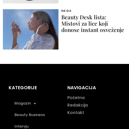
NEGA
Beauty Desk lista:
Mistovi za lice koji
donose instant osveženje
KATEGORIJE
NAVIGACIJA
Početna
Magazin
Redakcija
Kontakt
Beauty Business
Intervju