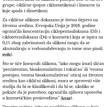
grupe: ciklične (poput ciklometikona) i linearne (u
koje spada i dimetikon).
Za ciklične silikone dokazano je štetno dejstvo na
životnu sredinu. Evropska Unija je 2018. godine
ograničila koncentraciju ciklopentasiloksana (D5) i
ciklotetrasiloksana (D4) u kozmetici koja se ispira na
0,1% zbog zabrinutosti da silikoni mogu da se
akumuliraju u vodosnabdevanju (o tome smo pisali
ovde
).
Što se tiče linearnih silikona, “iako mogu imati sličan
‘perzistentan, bioakumulativan i toksičan’ ili ‘veoma
postojan, veoma bioakumulativan’ uticaj na životnu
sredinu kao ciklični silikoni, mora se sprovesti više
studija da bi se klasifikovali i da bi se, ukoliko se
pokaže da je potrebno, ograničila njihova upotreba
izvor
u kozmetičkim proizvodima” (
).