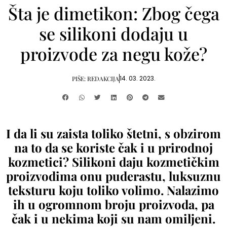
Šta je dimetikon: Zbog čega
se silikoni dodaju u
proizvode za negu kože?
14. 03. 2023.
PIŠE:
REDAKCIJA
I da li su zaista toliko štetni, s obzirom
na to da se koriste čak i u prirodnoj
kozmetici? Silikoni daju kozmetičkim
proizvodima onu puderastu, luksuznu
teksturu koju toliko volimo. Nalazimo
ih u ogromnom broju proizvoda, pa
čak i u nekima koji su nam omiljeni.