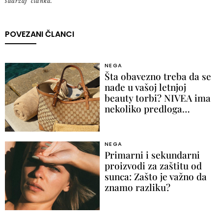
sadržaj članka.
POVEZANI ČLANCI
NEGA
Šta obavezno treba da se
nađe u vašoj letnjoj
beauty torbi? NIVEA ima
nekoliko predloga…
NEGA
Primarni i sekundarni
proizvodi za zaštitu od
sunca: Zašto je važno da
znamo razliku?