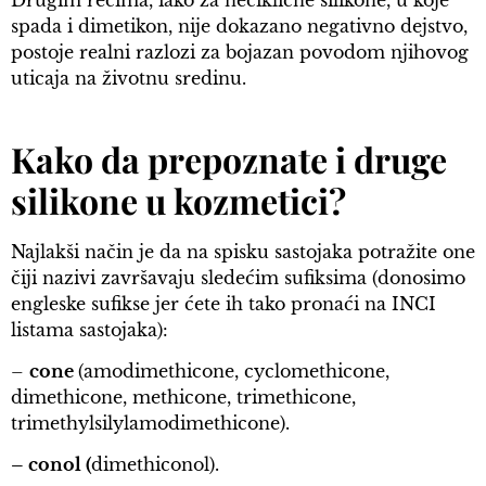
Drugim rečima, iako za neciklične silikone, u koje
spada i dimetikon, nije dokazano negativno dejstvo,
postoje realni razlozi za bojazan povodom njihovog
uticaja na životnu sredinu.
Kako da prepoznate i druge
silikone u kozmetici?
Najlakši način je da na spisku sastojaka potražite one
čiji nazivi završavaju sledećim sufiksima (donosimo
engleske sufikse jer ćete ih tako pronaći na INCI
listama sastojaka):
–
cone
(amodimethicone, cyclomethicone,
dimethicone, methicone, trimethicone,
trimethylsilylamodimethicone).
– conol (
dimethiconol).