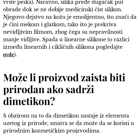
vrste peska). Naravno, silika pređe dugačak put
obrade dok se ne dobije medicinski čist silikon.
Njegovo dejstvo na kožu je emolijentno, što znači da
je čini mekom i glatkom, tako što je prekriva
nevidljivim filmom, zbog čega su nepravilnosti
manje vidljive. Spada u linearne silikone (o razlici
između linearnih i cikličnih silikona pogledajte
ovde
).
Može li proizvod zaista biti
prirodan ako sadrži
dimetikon?
S obzirom na to da dimetikon nastaje iz elementa
uzetog iz prirode, smatra se da može da se koristi u
prirodnim kozmetičkim proizvodima.