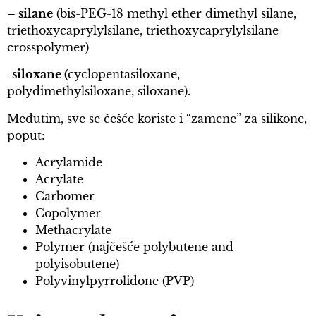
– silane
(bis-PEG-18 methyl ether dimethyl silane,
triethoxycaprylylsilane, triethoxycaprylylsilane
crosspolymer)
-s
iloxane (
cyclopentasiloxane,
polydimethylsiloxane, siloxane).
Međutim, sve se češće koriste i “zamene” za silikone,
poput:
Acrylamide
Acrylate
Carbomer
Copolymer
Methacrylate
Polymer (najčešće polybutene and
polyisobutene)
Polyvinylpyrrolidone (PVP)