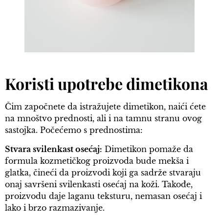
Koristi upotrebe dimetikona
Čim započnete da istražujete dimetikon, naići ćete
na mnoštvo prednosti, ali i na tamnu stranu ovog
sastojka. Počećemo s prednostima:
Stvara svilenkast osećaj:
Dimetikon pomaže da
formula kozmetičkog proizvoda bude mekša i
glatka, čineći da proizvodi koji ga sadrže stvaraju
onaj savršeni svilenkasti osećaj na koži. Takođe,
proizvodu daje laganu teksturu, nemasan osećaj i
lako i brzo razmazivanje.