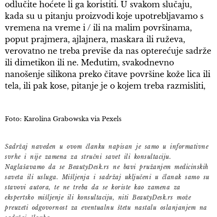
odlučite hoćete li ga koristiti. U svakom slučaju,
kada su u pitanju proizvodi koje upotrebljavamo s
vremena na vreme i / ili na malim površinama,
poput prajmera, ajlajnera, maskara ili ruževa,
verovatno ne treba previše da nas opterećuje sadrže
ili dimetikon ili ne. Međutim, svakodnevno
nanošenje silikona preko čitave površine kože lica ili
tela, ili pak kose, pitanje je o kojem treba razmisliti,
Foto: Karolina Grabowska via Pexels
Sadržaj naveden u ovom članku napisan je samo u informativne
svrhe i nije zamena za stručni savet ili konsultaciju.
Naglašavamo da se BeautyDesk.rs ne bavi pružanjem medicinskih
saveta ili usluga. Mišljenja i sadržaj uključeni u članak samo su
stavovi autora, te ne treba da se koriste kao zamena za
ekspertsko mišljenje ili konsultaciju, niti BeautyDesk.rs može
preuzeti odgovornost za eventualnu štetu nastalu oslanjanjem na