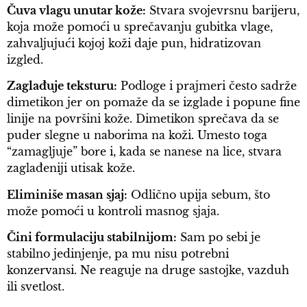
Čuva vlagu unutar kože:
Stvara svojevrsnu barijeru,
koja može pomoći u sprečavanju gubitka vlage,
zahvaljujući kojoj koži daje pun, hidratizovan
izgled.
Zaglađuje teksturu:
Podloge i prajmeri često sadrže
dimetikon jer on pomaže da se izglade i popune fine
linije na površini kože. Dimetikon sprečava da se
puder slegne u naborima na koži. Umesto toga
“zamagljuje” bore i, kada se nanese na lice, stvara
zaglađeniji utisak kože.
Eliminiše masan sjaj:
Odlično upija sebum, što
može pomoći u kontroli masnog sjaja.
Čini formulaciju stabilnijom:
Sam po sebi je
stabilno jedinjenje, pa mu nisu potrebni
konzervansi. Ne reaguje na druge sastojke, vazduh
ili svetlost.