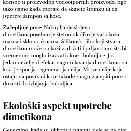
korisno u proizvodnji vodootpornih proizvoda, nije
tako sjajno kada morate da skinete šminku ili da
isperete šampon sa kose.
Začepljuje pore:
Nakupljanje slojeva
dimetikonaposebno je štetno ukoliko je vaša koža
masna i sklona aknama. Silikonski film koji stvara
dimetikon može na koži zadržati i prljavštinu, što bi
vremenom moglo izazvati akne i bubuljice. Još
jedan neželjeni efekat nagomilavanja dimetikona na
koži je sporija regeneracija ćelija. Mrtve ćelije koje
ostaju na površini kože takođe mogu začepiti pore i
dovesti do izbijanja bubuljica.
Ekološki aspekt upotrebe
dimetikona
Generalno, kada su silikoni u pitanju, dele se na dve