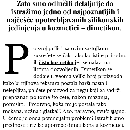
Zato smo odlučili detaljnije da
istražimo jedno od najpoznatijih i
najčešće upotrebljavanih silikonskih
jedinjenja u kozmetici – dimetikon.
P
o svoj prilici, sa ovim sastojkom
susrećete se čak i ako koristite prirodnu
čistu kozmetiku
ili
jer se nalazi na
listima dozvoljenih. Dimetikon se
dodaje u veoma veliki broj proizvoda
kako bi njihova tekstura postala baršunasta i
nelepljiva, pa ćete proizvod za negu koji ga sadrži
prepoznati po tome što ćete, nakon mazanja,
pomisliti: “Predivno, koža mi je postala tako
mekana, nežna i glatka!”. A to, naravno, zvuči sjajno.
U čemu je onda potencijalni problem? Istražili smo
prednosti i rizike upotrebe dimetikona u kozmetici.