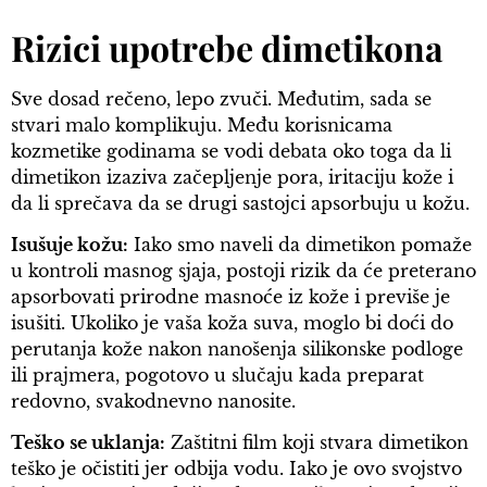
Rizici upotrebe dimetikona
Sve dosad rečeno, lepo zvuči. Međutim, sada se
stvari malo komplikuju. Među korisnicama
kozmetike godinama se vodi debata oko toga da li
dimetikon izaziva začepljenje pora, iritaciju kože i
da li sprečava da se drugi sastojci apsorbuju u kožu.
Isušuje kožu:
Iako smo naveli da dimetikon pomaže
u kontroli masnog sjaja, postoji rizik da će preterano
apsorbovati prirodne masnoće iz kože i previše je
isušiti. Ukoliko je vaša koža suva, moglo bi doći do
perutanja kože nakon nanošenja silikonske podloge
ili prajmera, pogotovo u slučaju kada preparat
redovno, svakodnevno nanosite.
Teško se uklanja:
Zaštitni film koji stvara dimetikon
teško je očistiti jer odbija vodu. Iako je ovo svojstvo