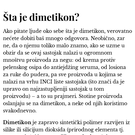
Šta je dimetikon?
Ako pitate ljude oko sebe šta je dimetikon, verovatno
nećete dobiti baš mnogo odgovora. Neobično, zar
ne, da o njemu toliko malo znamo, ako se uzme u
obzir da se ovaj sastojak nalazi u ogromnom
mnoštvu proizvoda za negu: od krema protiv
pelenskog osipa do antiejdžing seruma, od losiona
za ruke do pudera, pa sve proizvoda u kojima se
nalazi na vrhu INCI liste sastojaka (što znači da je
upravo on najzastupljeniji sastojak u tom
proizvodu) – a to su prajmeri. Stotine proizvoda
oslanjaju se na dimetikon, a neke od njih koristimo
svakodnevno.
Dimetikon
je zapravo sintetički polimer razvijen iz
silike ili silicijum dioksida (prirodnog elementa tj.