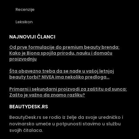
Recenzije
Leksikon
NAJNOVIJI ČLANCI
Od prve formulacije do premium beauty brenda:
Kako je Biona spojila prirodu, nauku i domaću
proizvodnju
Šta obavezno treba da se nađe u vašoj letnjoj
beauty torbi? NIVEA ima nekoliko predloga…
Primarni i sekundarni proizvodi za zaštitu od sunca:
Zašto je važno da znamo razliku?
BEAUTYDESK.RS
BeautyDesk.rs se rodio iz želje da svoje uredničko i
novinarsko umeće u potpunosti stavimo u službu
svojih čitalaca.