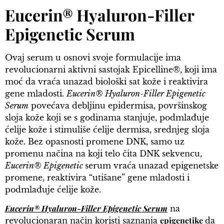
Eucerin® Hyaluron-Filler
Epigenetic Serum
Ovaj serum u osnovi svoje formulacije ima
revolucionarni aktivni sastojak Epicelline®, koji ima
moć da vraća unazad biološki sat kože i reaktivira
gene mladosti.
Eucerin® Hyaluron-Filler Epigenetic
Serum
povećava debljinu epidermisa, površinskog
sloja kože koji se s godinama stanjuje, podmlađuje
ćelije kože i stimuliše ćelije dermisa, srednjeg sloja
kože. Bez opasnosti promene DNK, samo uz
promenu načina na koji telo čita DNK sekvencu,
Eucerin® Epigenetic
serum vraća unazad epigenetske
promene, reaktivira “utišane” gene mladosti i
podmlađuje ćelije kože.
Eucerin® Hyaluron-Filler Epigenetic Serum
na
epigenetike
revolucionaran način koristi saznanja
da