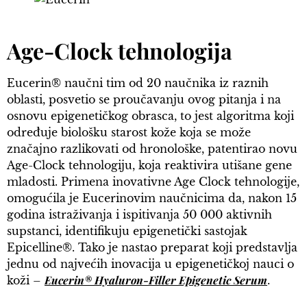
Age-Clock tehnologija
Eucerin® naučni tim od 20 naučnika iz raznih
oblasti, posvetio se proučavanju ovog pitanja i na
osnovu epigenetičkog obrasca, to jest algoritma koji
određuje biološku starost kože koja se može
značajno razlikovati od hronološke, patentirao novu
Age-Clock tehnologiju, koja reaktivira utišane gene
mladosti. Primena inovativne Age Clock tehnologije,
omogućila je Eucerinovim naučnicima da, nakon 15
godina istraživanja i ispitivanja 50 000 aktivnih
supstanci, identifikuju epigenetički sastojak
Epicelline®. Tako je nastao preparat koji predstavlja
jednu od najvećih inovacija u epigenetičkoj nauci o
Eucerin® Hyaluron-Filler Epigenetic Serum
koži –
.