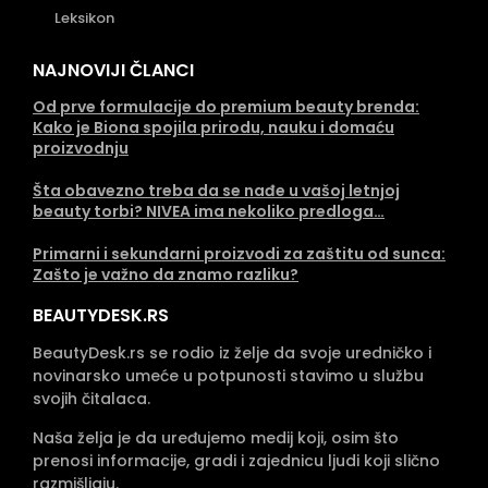
Leksikon
NAJNOVIJI ČLANCI
Od prve formulacije do premium beauty brenda:
Kako je Biona spojila prirodu, nauku i domaću
proizvodnju
Šta obavezno treba da se nađe u vašoj letnjoj
beauty torbi? NIVEA ima nekoliko predloga…
Primarni i sekundarni proizvodi za zaštitu od sunca:
Zašto je važno da znamo razliku?
BEAUTYDESK.RS
BeautyDesk.rs se rodio iz želje da svoje uredničko i
novinarsko umeće u potpunosti stavimo u službu
svojih čitalaca.
Naša želja je da uređujemo medij koji, osim što
prenosi informacije, gradi i zajednicu ljudi koji slično
razmišljaju.