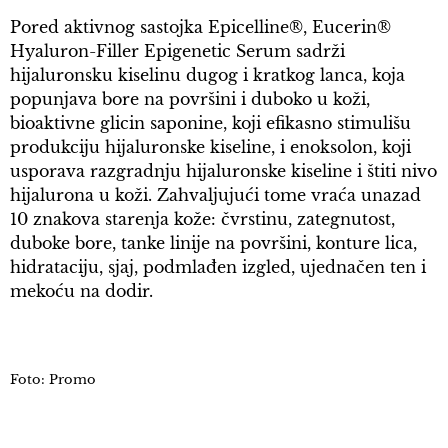
Pored aktivnog sastojka Epicelline®, Eucerin®
Hyaluron-Filler Epigenetic Serum sadrži
hijaluronsku kiselinu dugog i kratkog lanca, koja
popunjava bore na površini i duboko u koži,
bioaktivne glicin saponine, koji efikasno stimulišu
produkciju hijaluronske kiseline, i enoksolon, koji
usporava razgradnju hijaluronske kiseline i štiti nivo
hijalurona u koži. Zahvaljujući tome vraća unazad
10 znakova starenja kože: čvrstinu, zategnutost,
duboke bore, tanke linije na površini, konture lica,
hidrataciju, sjaj, podmlađen izgled, ujednačen ten i
mekoću na dodir.
Foto: Promo