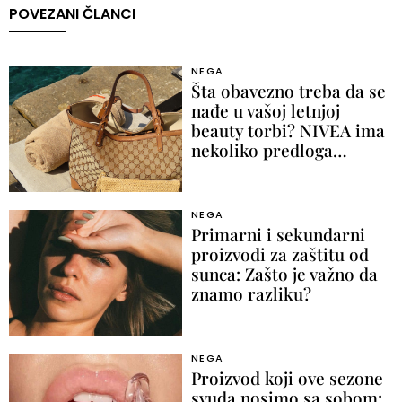
POVEZANI ČLANCI
NEGA
Šta obavezno treba da se
nađe u vašoj letnjoj
beauty torbi? NIVEA ima
nekoliko predloga…
NEGA
Primarni i sekundarni
proizvodi za zaštitu od
sunca: Zašto je važno da
znamo razliku?
NEGA
Proizvod koji ove sezone
svuda nosimo sa sobom: