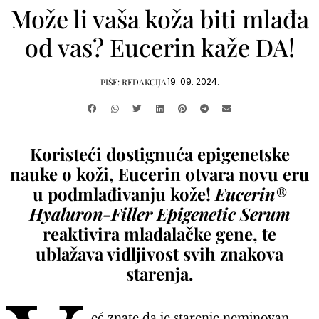
Može li vaša koža biti mlađa
od vas? Eucerin kaže DA!
19. 09. 2024.
PIŠE:
REDAKCIJA
Koristeći dostignuća epigenetske
nauke o koži, Eucerin otvara novu eru
u podmlađivanju kože!
Eucerin®
Hyaluron-Filler Epigenetic Serum
reaktivira mladalačke gene, te
ublažava vidljivost svih znakova
starenja.
eć znate da je starenje neminovan