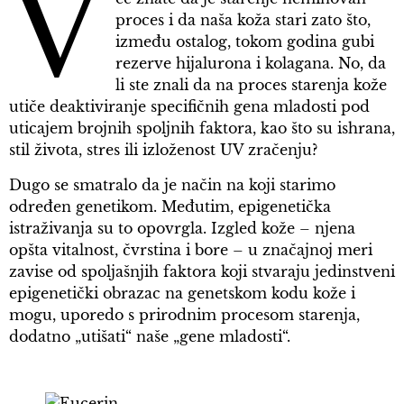
V
proces i da naša koža stari zato što,
između ostalog, tokom godina gubi
rezerve hijalurona i kolagana. No, da
li ste znali da na proces starenja kože
utiče deaktiviranje specifičnih gena mladosti pod
uticajem brojnih spoljnih faktora, kao što su ishrana,
stil života, stres ili izloženost UV zračenju?
Dugo se smatralo da je način na koji starimo
određen genetikom. Međutim, epigenetička
istraživanja su to opovrgla. Izgled kože – njena
opšta vitalnost, čvrstina i bore – u značajnoj meri
zavise od spoljašnjih faktora koji stvaraju jedinstveni
epigenetički obrazac na genetskom kodu kože i
mogu, uporedo s prirodnim procesom starenja,
dodatno „utišati“ naše „gene mladosti“.