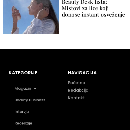
Beauty Desk lista:
Mistovi za lice koji
donose instant osveženje
KATEGORIJE
NAVIGACIJA
Početna
Magazin
Redakcija
Kontakt
Beauty Business
Intervju
Recenzije