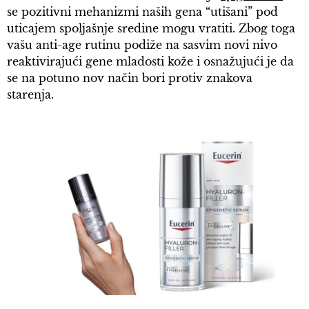
se pozitivni mehanizmi naših gena “utišani” pod
uticajem spoljašnje sredine mogu vratiti. Zbog toga
vašu anti-age rutinu podiže na sasvim novi nivo
reaktivirajući gene mladosti kože i osnažujući je da
se na potuno nov način bori protiv znakova
starenja.