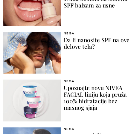
SPF balzam za usne
NEGA
Da li nanosite SPF na ove
delove tela?
NEGA
Upoznajte novu NIVEA
FACIAL liniju koja pruža
100% hidratacije bez
masnog sjaja
NEGA