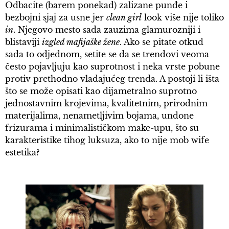
Odbacite (barem ponekad) zalizane punđe i
bezbojni sjaj za usne jer
clean girl
look više nije toliko
in
. Njegovo mesto sada zauzima glamurozniji i
blistaviji
izgled mafijaške žene
. Ako se pitate otkud
sada to odjednom, setite se da se trendovi veoma
često pojavljuju kao suprotnost i neka vrste pobune
protiv prethodno vladajućeg trenda. A postoji li išta
što se može opisati kao dijametralno suprotno
jednostavnim krojevima, kvalitetnim, prirodnim
materijalima, nenametljivim bojama, undone
frizurama i minimalističkom make-upu, što su
karakteristike tihog luksuza, ako to nije mob wife
estetika?