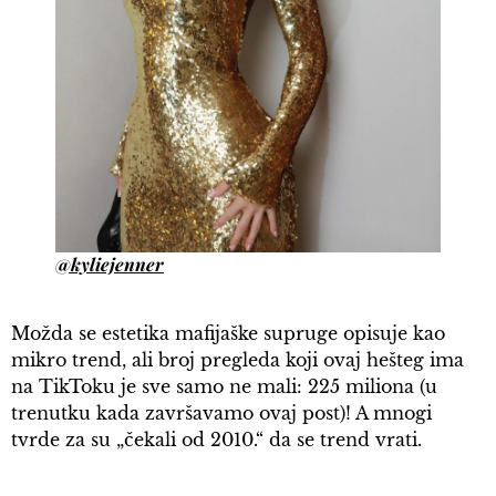
@kyliejenner
Možda se estetika mafijaške supruge opisuje kao
mikro trend, ali broj pregleda koji ovaj hešteg ima
na TikToku je sve samo ne mali: 225 miliona (u
trenutku kada završavamo ovaj post)! A mnogi
tvrde za su „čekali od 2010.“ da se trend vrati.