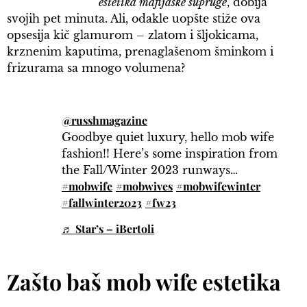
estetika mafijaške supruge
, dobija
svojih pet minuta. Ali, odakle uopšte stiže ova
opsesija kič glamurom – zlatom i šljokicama,
krznenim kaputima, prenaglašenom šminkom i
frizurama sa mnogo volumena?
@russhmagazine
Goodbye quiet luxury, hello mob wife
fashion!! Here’s some inspiration from
the Fall/Winter 2023 runways…
#mobwife
#mobwives
#mobwifewinter
#fallwinter2023
#fw23
♬ Star’s – iBertoli
Zašto baš mob wife estetika