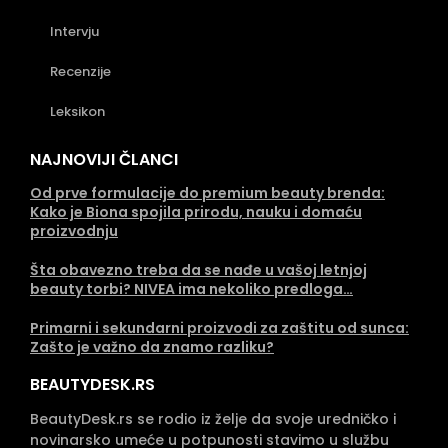
Intervju
Recenzije
Leksikon
NAJNOVIJI ČLANCI
Od prve formulacije do premium beauty brenda:
Kako je Biona spojila prirodu, nauku i domaću
proizvodnju
Šta obavezno treba da se nađe u vašoj letnjoj
beauty torbi? NIVEA ima nekoliko predloga…
Primarni i sekundarni proizvodi za zaštitu od sunca:
Zašto je važno da znamo razliku?
BEAUTYDESK.RS
BeautyDesk.rs se rodio iz želje da svoje uredničko i
novinarsko umeće u potpunosti stavimo u službu