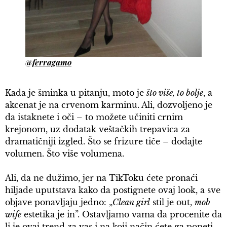
@ferragamo
Kada je šminka u pitanju, moto je
što više, to bolje
, a
akcenat je na crvenom karminu. Ali, dozvoljeno je
da istaknete i oči – to možete učiniti crnim
krejonom, uz dodatak veštačkih trepavica za
dramatičniji izgled. Što se frizure tiče – dodajte
volumen. Što više volumena.
Ali, da ne dužimo, jer na TikToku ćete pronaći
hiljade uputstava kako da postignete ovaj look, a sve
objave ponavljaju jedno: „
Clean girl
stil je out,
mob
wife
estetika je in”. Ostavljamo vama da procenite da
li je ovaj trend za vas i na koji način ćete ga poneti.