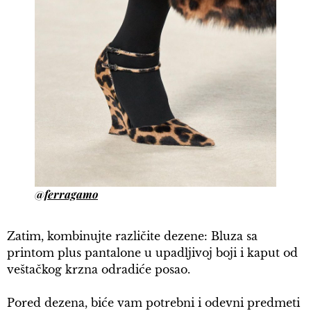
@ferragamo
Zatim, kombinujte različite dezene: Bluza sa
printom plus pantalone u upadljivoj boji i kaput od
veštačkog krzna odradiće posao.
Pored dezena, biće vam potrebni i odevni predmeti