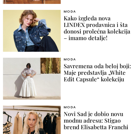
MODA
Kako izgleda nova
LINDEX prodavnica i šta
donosi prolećna kolekcija
– imamo detalje!
MODA
Savremena oda beloj boji:
Maje predstavlja „White
Edit Capsule“ kolekciju
MODA
Novi Sad je dobio novu
modnu adresu: Stigao
brend Elisabetta Franchi