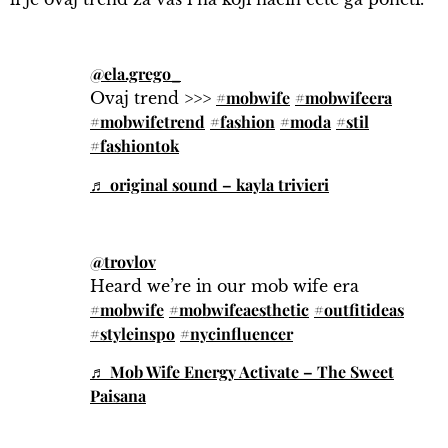
@ela.grego_
#mobwife
#mobwifeera
Ovaj trend >>>
#mobwifetrend
#fashion
#moda
#stil
#fashiontok
♬ original sound – kayla trivieri
@trovlov
Heard we’re in our mob wife era
#mobwife
#mobwifeaesthetic
#outfitideas
#styleinspo
#nycinfluencer
♬ Mob Wife Energy Activate – The Sweet
Paisana