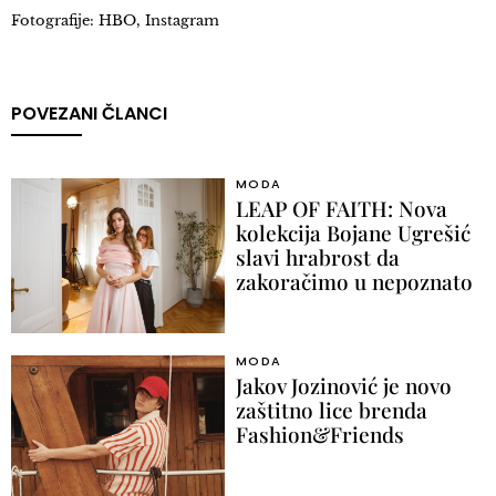
Fotografije: HBO, Instagram
POVEZANI ČLANCI
MODA
LEAP OF FAITH: Nova
kolekcija Bojane Ugrešić
slavi hrabrost da
zakoračimo u nepoznato
MODA
Jakov Jozinović je novo
zaštitno lice brenda
Fashion&Friends