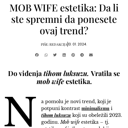
MOB WIFE estetika: Da li
ste spremni da ponesete
ovaj trend?
13. 01. 2024.
PIŠE:
REDAKCIJA
Do viđenja
tihom luksuzu.
Vratila se
mob wife
estetika.
N
a pomolu je novi trend, koji je
minimalizmu
potpuni kontrast
i
tihom luksuzu
koji su obeležili 2023.
godinu.
Mob wife
estetika – tj.