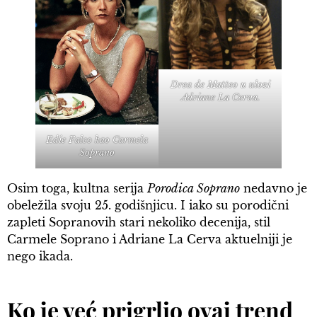
Drea de Matteo u ulozi
Adriane La Cerva.
Edie Falco kao Carmela
Soprano
Osim toga, kultna serija
Porodica Soprano
nedavno je
obeležila svoju 25. godišnjicu. I iako su porodični
zapleti Sopranovih stari nekoliko decenija, stil
Carmele Soprano i Adriane La Cerva aktuelniji je
nego ikada.
Ko je već prigrlio ovaj trend