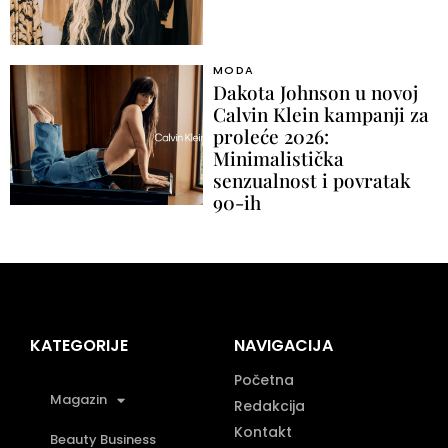
MODA
Dakota Johnson u novoj
Calvin Klein kampanji za
proleće 2026:
Minimalistička
senzualnost i povratak
90-ih
KATEGORIJE
NAVIGACIJA
Početna
Magazin
Redakcija
Kontakt
Beauty Business