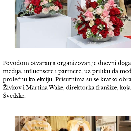
Povodom otvaranja organizovan je dnevni događ
medija, influensere i partnere, uz priliku da m
prolećnu kolekciju. Prisutnima su se kratko obr
Živkov i Martina Wake, direktorka franšize, koj
Švedske.