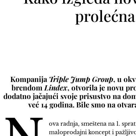
prolećna
Kompanija
Triple Jump Group
, u ok
brendom
Lindex
, otvorila je novu p
dodatno jačajući svoje prisustvo na do
već 14 godina. Bile smo na otvar
ova radnja, smeštena na 1. spra
maloprodajni koncept i pažljiv