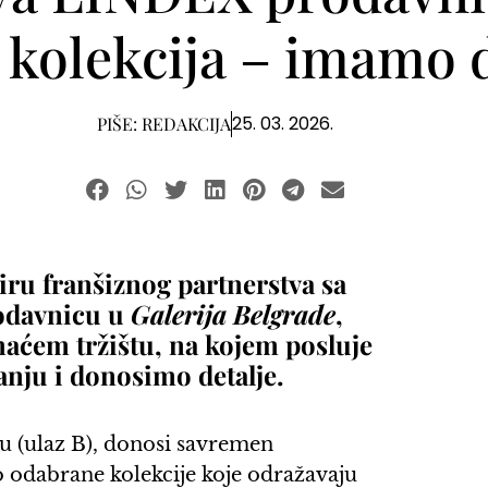
 kolekcija – imamo d
25. 03. 2026.
PIŠE:
REDAKCIJA
viru franšiznog partnerstva sa
rodavnicu u
Galerija Belgrade
,
maćem tržištu, na kojem posluje
anju i donosimo detalje.
tu (ulaz B), donosi savremen
o odabrane kolekcije koje odražavaju