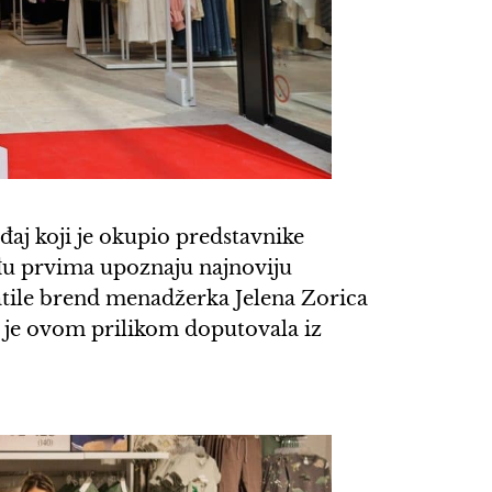
aj koji je okupio predstavnike
eđu prvima upoznaju najnoviju
atile brend menadžerka Jelena Zorica
a je ovom prilikom doputovala iz