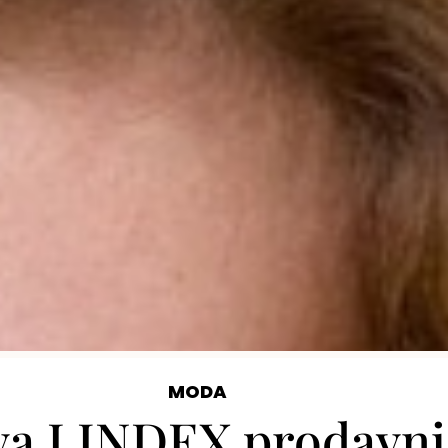
MODA
va LINDEX prodavnic