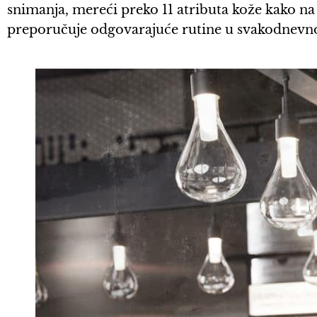
snimanja, mereći preko 11 atributa kože kako na 
preporučuje odgovarajuće rutine u svakodnevno