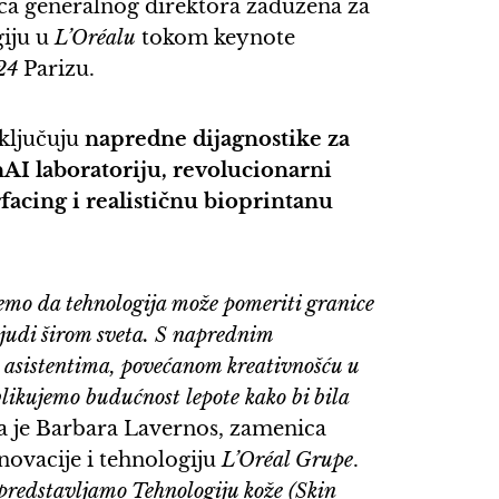
ca generalnog direktora zadužena za
giju u
L’Oréalu
tokom keynote
024
Parizu.
ključuju
napredne dijagnostike za
nAI laboratoriju, revolucionarni
facing i realističnu bioprintanu
jemo da tehnologija može pomeriti granice
 ljudi širom sveta. S naprednim
asistentima, povećanom kreativnošću u
likujemo budućnost lepote kako bi bila
 je Barbara Lavernos, zamenica
novacije i tehnologiju
L’Oréal Grupe
.
 predstavljamo Tehnologiju kože (Skin