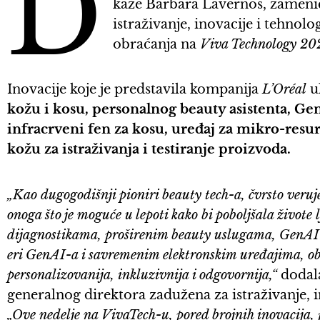
D
kaže Barbara Lavernos, zameni
istraživanje, inovacije i tehnolo
obraćanja na
Viva Technology 2
Inovacije koje je predstavila kompanija
L’Oréal
u
kožu i kosu, personalnog beauty asistenta, Ge
infracrveni fen za kosu, uređaj za mikro-resur
kožu za istraživanja i testiranje proizvoda.
„Kao dugogodišnji pioniri beauty tech-a, čvrsto veru
onoga što je moguće u lepoti kako bi poboljšala živote
dijagnostikama, proširenim beauty uslugama, GenAI 
eri GenAI-a i savremenim elektronskim uređajima, ob
personalizovanija, inkluzivnija i odgovornija,“
dodala
generalnog direktora zadužena za istraživanje, i
„Ove nedelje na VivaTech-u, pored brojnih inovacija,