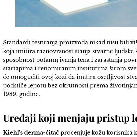
Standardi testiranja proizvoda nikad nisu bili vi
koja imitira raznovrsnost stanja stvarne ljudske
sposobnost potamnjivanja tena i zarastanja pov
startapima i renomiranim institutima širom svet
će omogućiti ovoj koži da imitira osetljivost stv
podstiče lepotu bez okrutnosti prema životinj
1989. godine.
Uređaji koji menjaju pristup l
Kiehl’s derma-čitač
procenjuje kožu korisnika k