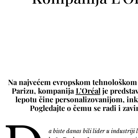
Na najvećem evropskom tehnološkom
Parizu, kompanija
L’Oréal
je predstav
lepotu čine personalizovanijom, in
Pogledajte o čemu se radi i zavi
a biste danas bili lider u industriji