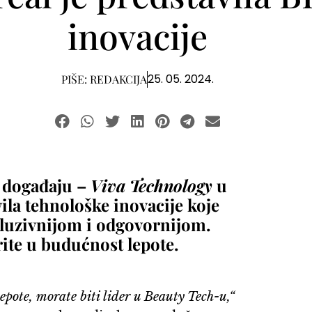
inovacije
25. 05. 2024.
PIŠE:
REDAKCIJA
 događaju –
Viva Technology
u
ila tehnološke inovacije koje
kluzivnijom i odgovornijom.
rite u budućnost lepote.
 lepote, morate biti lider u Beauty Tech-u,“