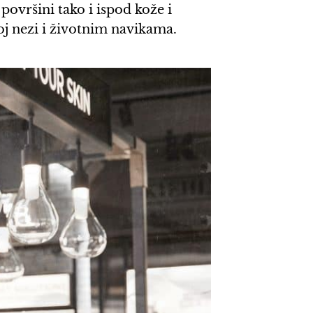
površini tako i ispod kože i
j nezi i životnim navikama.