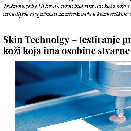
Technology by L’Oréal): novu bioprintanu kožu koja im
uzbudljive mogućnosti za istraživače u kozmetičkom 
Skin Technolgy – testiranje p
koži koja ima osobine stvarne