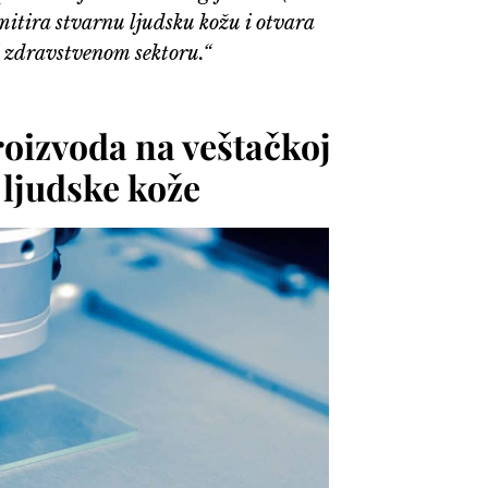
itira stvarnu ljudsku kožu i otvara
i zdravstvenom sektoru.“
roizvoda na veštačkoj
 ljudske kože