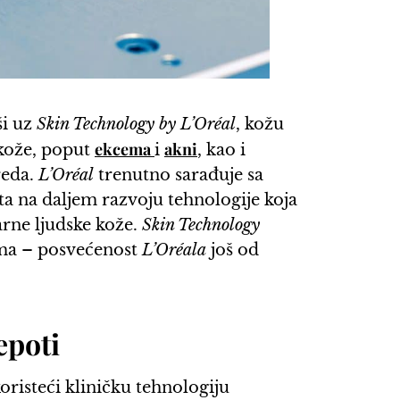
ši uz
Skin Technology by L’Oréal
, kožu
ekcema
akni
 kože, poput
i
, kao i
reda.
L’Oréal
trenutno sarađuje sa
a na daljem razvoju tehnologije koja
arne ljudske kože.
Skin Technology
ama – posvećenost
L’Oréala
još od
epoti
oristeći kliničku tehnologiju