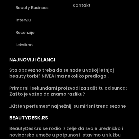
Kontakt
Beauty Business
Intervju
Recenzije
Leksikon
NAJNOVIJI ČLANCI
Šta obavezno treba da se nađe u vašoj letnjoj
beauty torbi? NIVEA ima nekoliko predloga…
Primarni i sekundarni proizvodi za zaštitu od sunca:
Zašto je važno da znamo razliku?
„Kitten perfumes“ najnežniji su mirisni trend sezone
BEAUTYDESK.RS
BeautyDesk.rs se rodio iz želje da svoje uredničko i
novinarsko umeće u potpunosti stavimo u službu