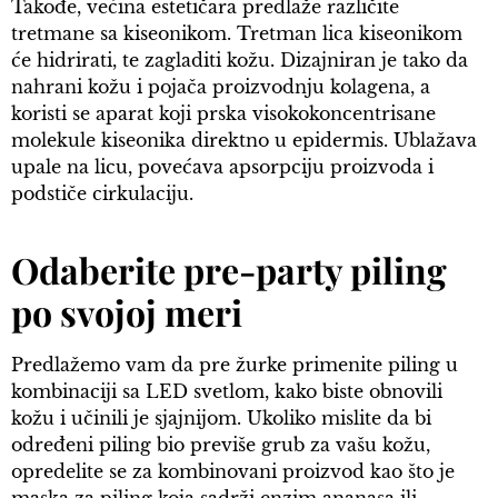
Takođe, većina estetičara predlaže različite
tretmane sa kiseonikom. Tretman lica kiseonikom
će hidrirati, te zagladiti kožu. Dizajniran je tako da
nahrani kožu i pojača proizvodnju kolagena, a
koristi se aparat koji prska visokokoncentrisane
molekule kiseonika direktno u epidermis. Ublažava
upale na licu, povećava apsorpciju proizvoda i
podstiče cirkulaciju.
Odaberite pre-party piling
po svojoj meri
Predlažemo vam da pre žurke primenite piling u
kombinaciji sa LED svetlom, kako biste obnovili
kožu i učinili je sjajnijom. Ukoliko mislite da bi
određeni piling bio previše grub za vašu kožu,
opredelite se za kombinovani proizvod kao što je
maska za piling koja sadrži enzim ananasa ili