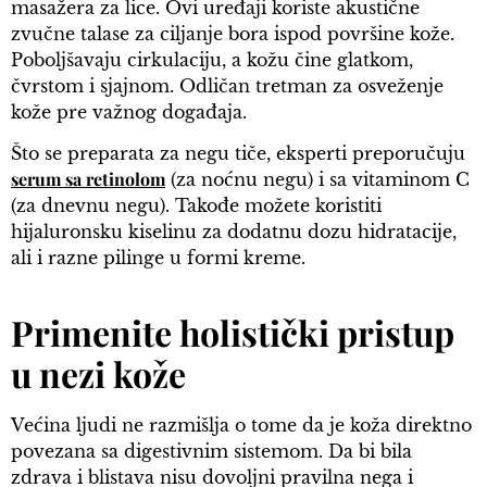
masažera za lice. Ovi uređaji koriste akustične
zvučne talase za ciljanje bora ispod površine kože.
Poboljšavaju cirkulaciju, a kožu čine glatkom,
čvrstom i sjajnom. Odličan tretman za osveženje
kože pre važnog događaja.
Što se preparata za negu tiče, eksperti preporučuju
serum sa retinolom
(za noćnu negu) i sa vitaminom C
(za dnevnu negu). Takođe možete koristiti
hijaluronsku kiselinu za dodatnu dozu hidratacije,
ali i razne pilinge u formi kreme.
Primenite holistički pristup
u nezi kože
Većina ljudi ne razmišlja o tome da je koža direktno
povezana sa digestivnim sistemom. Da bi bila
zdrava i blistava nisu dovoljni pravilna nega i