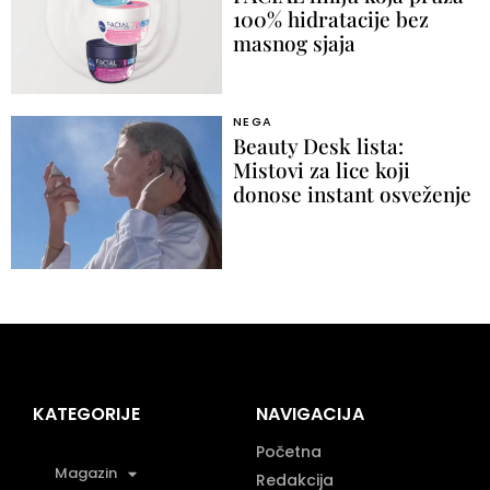
100% hidratacije bez
masnog sjaja
NEGA
Beauty Desk lista:
Mistovi za lice koji
donose instant osveženje
KATEGORIJE
NAVIGACIJA
Početna
Magazin
Redakcija