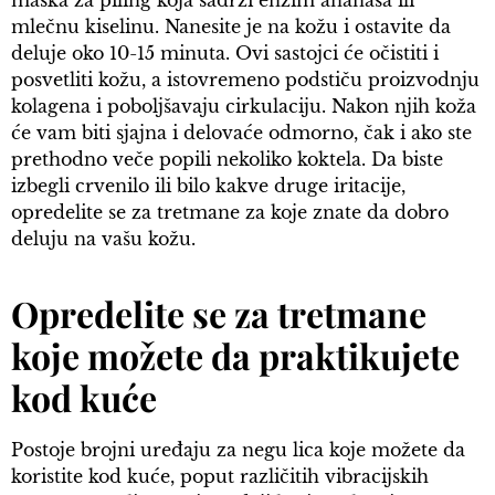
mlečnu kiselinu. Nanesite je na kožu i ostavite da
deluje oko 10-15 minuta. Ovi sastojci će očistiti i
posvetliti kožu, a istovremeno podstiču proizvodnju
kolagena i poboljšavaju cirkulaciju. Nakon njih koža
će vam biti sjajna i delovaće odmorno, čak i ako ste
prethodno veče popili nekoliko koktela. Da biste
izbegli crvenilo ili bilo kakve druge iritacije,
opredelite se za tretmane za koje znate da dobro
deluju na vašu kožu.
Opredelite se za tretmane
koje možete da praktikujete
kod kuće
Postoje brojni uređaju za negu lica koje možete da
koristite kod kuće, poput različitih vibracijskih