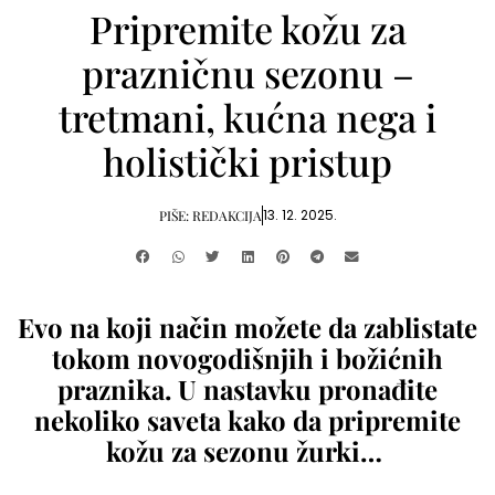
Pripremite kožu za
prazničnu sezonu –
tretmani, kućna nega i
holistički pristup
13. 12. 2025.
PIŠE:
REDAKCIJA
Evo na koji način možete da zablistate
tokom novogodišnjih i božićnih
praznika. U nastavku pronađite
nekoliko saveta kako da pripremite
kožu za sezonu žurki…