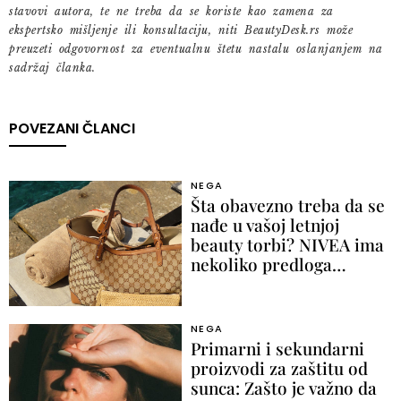
stavovi autora, te ne treba da se koriste kao zamena za
ekspertsko mišljenje ili konsultaciju, niti BeautyDesk.rs može
preuzeti odgovornost za eventualnu štetu nastalu oslanjanjem na
sadržaj članka.
POVEZANI ČLANCI
NEGA
Šta obavezno treba da se
nađe u vašoj letnjoj
beauty torbi? NIVEA ima
nekoliko predloga…
NEGA
Primarni i sekundarni
proizvodi za zaštitu od
sunca: Zašto je važno da