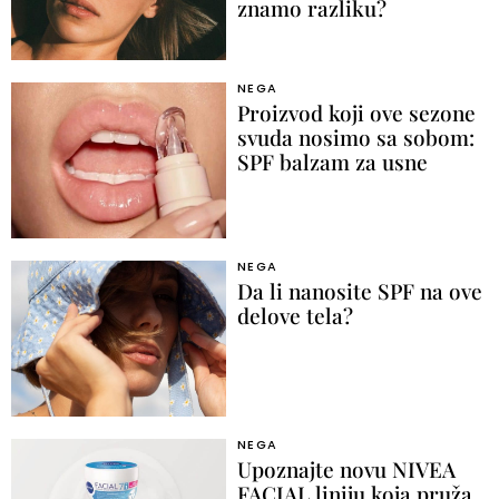
znamo razliku?
NEGA
Proizvod koji ove sezone
svuda nosimo sa sobom:
SPF balzam za usne
NEGA
Da li nanosite SPF na ove
delove tela?
NEGA
Upoznajte novu NIVEA
FACIAL liniju koja pruža