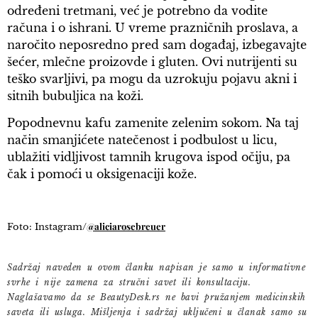
određeni tretmani, već je potrebno da vodite
računa i o ishrani. U vreme prazničnih proslava, a
naročito neposredno pred sam događaj, izbegavajte
šećer, mlečne proizovde i gluten. Ovi nutrijenti su
teško svarljivi, pa mogu da uzrokuju pojavu akni i
sitnih bubuljica na koži.
Popodnevnu kafu zamenite zelenim sokom. Na taj
način smanjićete natečenost i podbulost u licu,
ublažiti vidljivost tamnih krugova ispod očiju, pa
čak i pomoći u oksigenaciji kože.
@aliciarosebreuer
Foto: Instagram/
Sadržaj naveden u ovom članku napisan je samo u informativne
svrhe i nije zamena za stručni savet ili konsultaciju.
Naglašavamo da se BeautyDesk.rs ne bavi pružanjem medicinskih
saveta ili usluga. Mišljenja i sadržaj uključeni u članak samo su