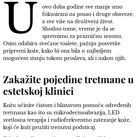
U
ovo doba godine sve manje smo
fokusirani na posao i druge obaveze,
a sve više na društveni život.
Shodno tome, vreme je da se
spremimo za prazničnu sezonu.
Osim odabiru svečane toalete, pažnju posvetite
pripremi kože, kako bi ona bila u najboljem
mogućem stanju tokom proslava, ali i nakon njih.
Zakažite pojedine tretmane u
estetskoj klinici
Kožu učinite čistom i blistavom pomoću određenih
tretmana kao što su mikrodermoabrazija, LED
svetlosna terapija i radiofrekventno zatezanje kože,
koji će koži pružiti trenutni podsticaj.