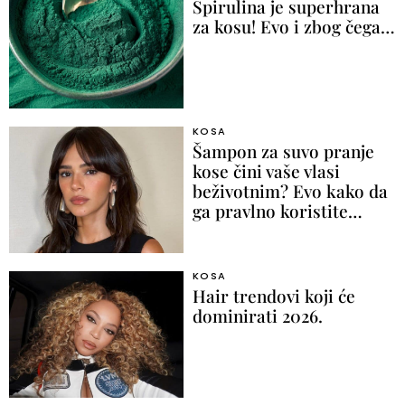
Spirulina je superhrana
za kosu! Evo i zbog čega…
KOSA
Šampon za suvo pranje
kose čini vaše vlasi
beživotnim? Evo kako da
ga pravlno koristite…
KOSA
Hair trendovi koji će
dominirati 2026.