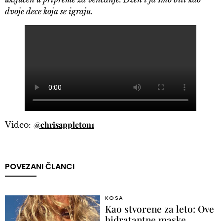
dvoje dece koja se igraju.
@chrisappleton1
Video:
POVEZANI ČLANCI
KOSA
Kao stvorene za leto: Ove
hidratantne maske