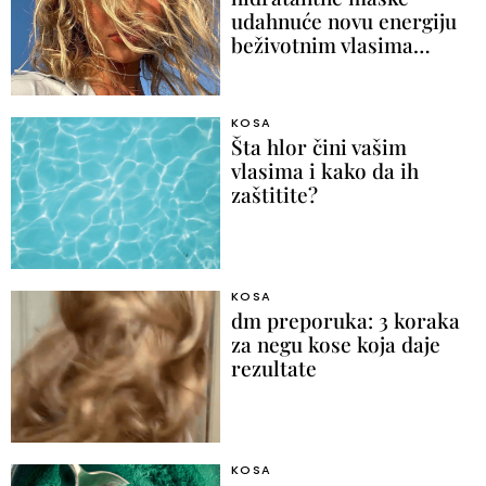
udahnuće novu energiju
beživotnim vlasima…
KOSA
Šta hlor čini vašim
vlasima i kako da ih
zaštitite?
KOSA
dm preporuka: 3 koraka
za negu kose koja daje
rezultate
KOSA