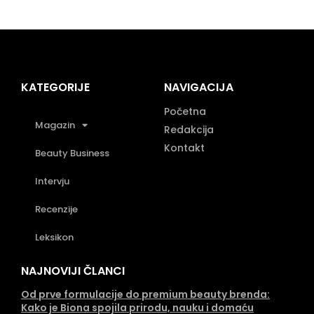
KATEGORIJE
NAVIGACIJA
Početna
Magazin
Redakcija
Kontakt
Beauty Business
Intervju
Recenzije
Leksikon
NAJNOVIJI ČLANCI
Od prve formulacije do premium beauty brenda:
Kako je Biona spojila prirodu, nauku i domaću