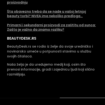
proizvodnju
Šta obavezno treba da se nađe u vašoj letnjoj
beauty torbi? NIVEA ima nekoliko predloga…
Primarni i sekundarni proizvodi za zaštitu od sunca:
Zašto je važno da znamo razliku?
BEAUTYDESK.RS
BeautyDesk.rs se rodio iz želje da svoje uredničko i
novinarsko umeće u potpunosti stavimo u službu
svojih čitalaca.
Naša želja je da uređujemo medij koji, osim što
prenosi informacije, gradi i zajednicu ljudi koji slično
razmišljaju.