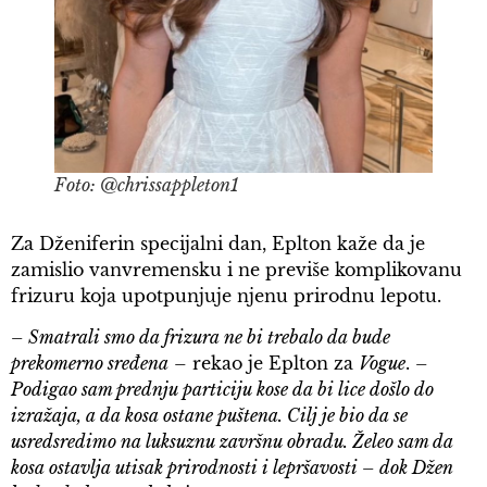
Foto: @chrissappleton1
Za Dženiferin specijalni dan, Eplton kaže da je
zamislio vanvremensku i ne previše komplikovanu
frizuru koja upotpunjuje njenu prirodnu lepotu.
– Smatrali smo da frizura ne bi trebalo da bude
prekomerno sređena
– rekao je Eplton za
Vogue
.
–
Podigao sam prednju particiju kose da bi lice došlo do
izražaja, a da kosa ostane puštena. Cilj je bio da se
usredsredimo na luksuznu završnu obradu. Želeo sam da
kosa ostavlja utisak prirodnosti i lepršavosti – dok Džen