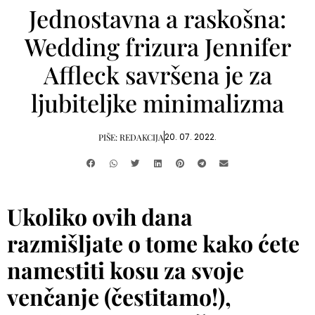
Jednostavna a raskošna:
Wedding frizura Jennifer
Affleck savršena je za
ljubiteljke minimalizma
20. 07. 2022.
PIŠE:
REDAKCIJA
Ukoliko ovih dana
razmišljate o tome kako ćete
namestiti kosu za svoje
venčanje (čestitamo!),