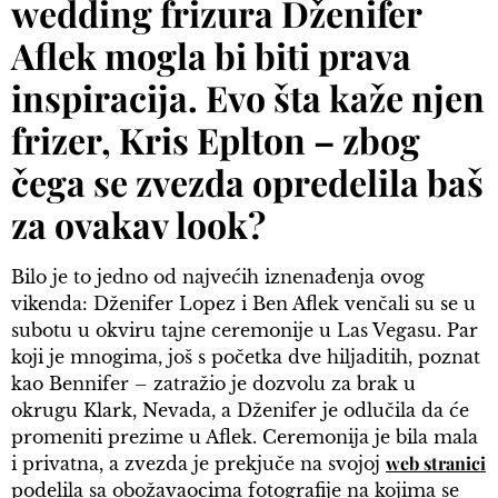
wedding frizura Dženifer
Aflek mogla bi biti prava
inspiracija. Evo šta kaže njen
frizer, Kris Eplton – zbog
čega se zvezda opredelila baš
za ovakav look?
Bilo je to jedno od najvećih iznenađenja ovog
vikenda: Dženifer Lopez i Ben Aflek venčali su se u
subotu u okviru tajne ceremonije u Las Vegasu. Par
koji je mnogima, još s početka dve hiljaditih, poznat
kao Bennifer – zatražio je dozvolu za brak u
okrugu Klark, Nevada, a Dženifer je odlučila da će
promeniti prezime u Aflek. Ceremonija je bila mala
web stranici
i privatna, a zvezda je prekjuče na svojoj
podelila sa obožavaocima fotografije na kojima se