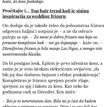
hoda, da kosa poskakuje.
Pročitajte i…
Top hair trend koji je sjajna
inspiracija za wedding frizuru
On dodaje da je takođe želeo da jednostavna frizura
odgovara haljini i uotpuni je – a ne da odvuče
pažnju sa nje.
– Za mene je dobra frizura ona koja ne
preuzme kompletan look – već ga dopunjuje
– kaže on. –
Dženiferina frizura je bila manje Las Vegas, a mnogo više
vanvremenska klasika.
Da bi postigao look, Eplton je prvo isfenirao kosu, a
zatim ju je uvio širokim električnim uvijačem „da
bih joj dao dodatnu bujnost i efekat poskakivanja“.
Kompletirao je frizuru sprejom protiv vlage,
sprejom za sjaj i lakom za kosu. Kao neko ko
godinama radi sa Dženifer, Kris ističe:
–
Bio je to neverovatan dan. Bila mi je čast da budem
uključen u pripreme za venčanje. Džen i ja smo bili kao