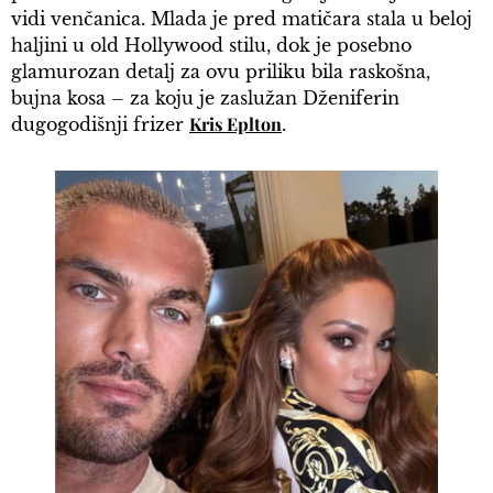
vidi venčanica. Mlada je pred matičara stala u beloj
haljini u old Hollywood stilu, dok je posebno
glamurozan detalj za ovu priliku bila raskošna,
bujna kosa – za koju je zaslužan Dženiferin
Kris Eplton
dugogodišnji frizer
.