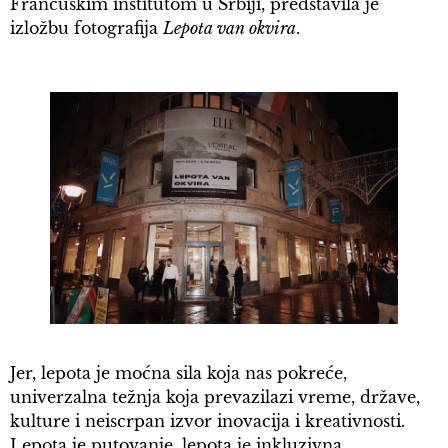
Francuskim institutom u Srbiji, predstavila je
izložbu fotografija
Lepota van okvira
.
Jer, lepota je moćna sila koja nas pokreće,
univerzalna težnja koja prevazilazi vreme, države,
kulture i neiscrpan izvor inovacija i kreativnosti.
Lepota je putovanje, lepota je inkluzivna,