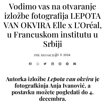
Vodimo vas na otvaranje
izložbe fotografija LEPOTA
VAN OKVIRA Elle x L’Oréal,
u Francuskom institutu u
Srbiji
21. 11. 2024.
PIŠE:
REDAKCIJA
Autorka izložbe
Lepota van okvira
je
fotografkinja Anja Ivanović, a
postavku možete pogledati do 4.
decembra.