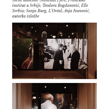
Sleva nadesno: Stanislas Pjere, Francuski
institut u Srbiji; Teodora Bogdanović, Elle
Serbia; Sanja Burg, L’Oréal; Anja Ivanović,
autorka izložbe