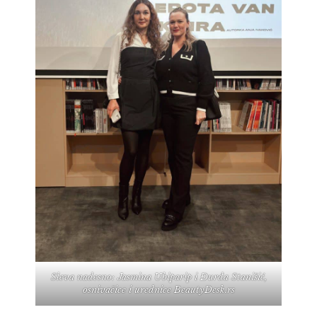
Sleva nadesno: Jasmina Ubiparip i Đurđa Stanišić,
osnivačice i urednice BeautyDesk.rs