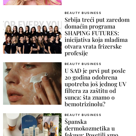
BEAUTY BUSINESS
Srbija treći put zaredom
domaćin programa
SHAPING FUTURES:
inicijativa koja mladima
otvara vrata frizerske
profesije
BEAUTY BUSINESS
U SAD je prvi put posle
20 godina odobrena
upotreba još jednog UV
filtera za zaštitu od
sunca: šta znamo o
bemotrizinolu?
BEAUTY BUSINESS
Španska
dermokozmetika u
fokusu: Posetili smo