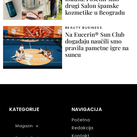
drugi Salon španske
kozmetike u Beogradu
BEAUTY BUSINESS
Na Eucerin® Sun Club
događaju naučili smo
pravila pametne igre na
suncu
KATEGORIJE
NAVIGACIJA
Početna
Magazin
Redakcija
Kontakt