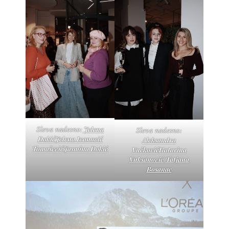
Jelena
Sleva nadesno:
Sleva nadesno:
Đokić
Jelena Ivanović
Aleksandra
Tomašević
Jasmina Đokić
Vučković
Katarina
Vuksanović
Tatjana
Bosanac