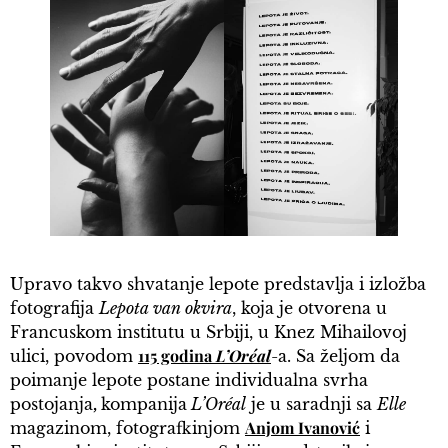
Upravo takvo shvatanje lepote predstavlja i izložba
fotografija
Lepota van okvira
, koja je otvorena u
Francuskom institutu u Srbiji, u Knez Mihailovoj
115 godina
L’Oréal
ulici, povodom
-a. Sa željom da
poimanje lepote postane individualna svrha
postojanja
,
kompanija
L’Oréal
je u saradnji sa
Elle
Anjom Ivanović
magazinom, fotografkinjom
i