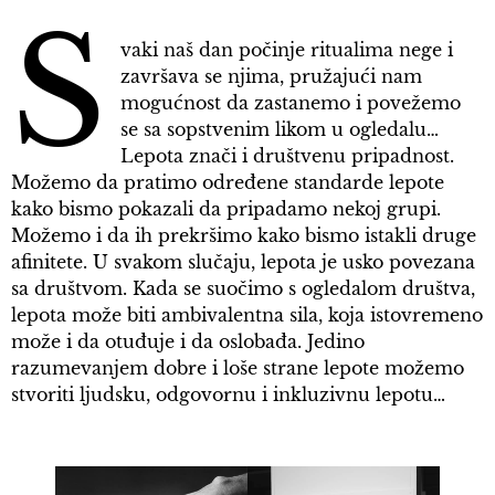
S
vaki naš dan počinje ritualima nege i
završava se njima, pružajući nam
mogućnost da zastanemo i povežemo
se sa sopstvenim likom u ogledalu…
Lepota znači i društvenu pripadnost.
Možemo da pratimo određene standarde lepote
kako bismo pokazali da pripadamo nekoj grupi.
Možemo i da ih prekršimo kako bismo istakli druge
afinitete. U svakom slučaju, lepota je usko povezana
sa društvom. Kada se suočimo s ogledalom društva,
lepota može biti ambivalentna sila, koja istovremeno
može i da otuđuje i da oslobađa. Jedino
razumevanjem dobre i loše strane lepote možemo
stvoriti ljudsku, odgovornu i inkluzivnu lepotu…