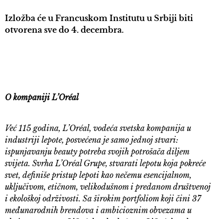
Izložba će u Francuskom Institutu u Srbiji biti
otvorena sve do 4. decembra.
O kompaniji L’Oréal
Već 115 godina, L’Oréal, vodeća svetska kompanija u
industriji lepote, posvećena je samo jednoj stvari:
ispunjavanju beauty potreba svojih potrošača diljem
svijeta. Svrha L’Oréal Grupe, stvarati lepotu koja pokreće
svet, definiše pristup lepoti kao nečemu esencijalnom,
uključivom, etičnom, velikodušnom i predanom društvenoj
i ekološkoj održivosti. Sa širokim portfoliom koji čini 37
međunarodnih brendova i ambicioznim obvezama u