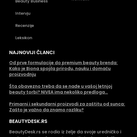
Beauty Business
Intervju
Recenzije
Leksikon
NAJNOVIJI ČLANCI
Od prve formulacije do premium beauty brenda:
Kako je Biona spojila prirodu, nauku i domaću
proizvodnju
Šta obavezno treba da se nađe u vašoj letnjoj
beauty torbi? NIVEA ima nekoliko predloga…
Primarni i sekundarni proizvodi za zaštitu od sunca:
Zašto je važno da znamo razliku?
BEAUTYDESK.RS
BeautyDesk.rs se rodio iz želje da svoje uredničko i