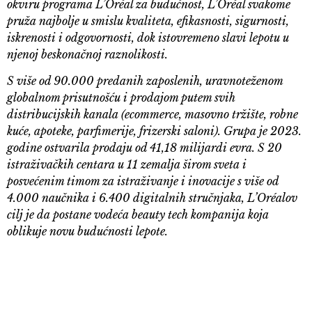
okviru programa L’Oréal za budućnost, L’Oréal svakome
pruža najbolje u smislu kvaliteta, efikasnosti, sigurnosti,
iskrenosti i odgovornosti, dok istovremeno slavi lepotu u
njenoj beskonačnoj raznolikosti.
S više od 90.000 predanih zaposlenih, uravnoteženom
globalnom prisutnošću i prodajom putem svih
distribucijskih kanala (ecommerce, masovno tržište, robne
kuće, apoteke, parfimerije, frizerski saloni). Grupa je 2023.
godine ostvarila prodaju od 41,18 milijardi evra. S 20
istraživačkih centara u 11 zemalja širom sveta i
posvećenim timom za istraživanje i inovacije s više od
4.000 naučnika i 6.400 digitalnih stručnjaka, L’Oréalov
cilj je da postane vodeća beauty tech kompanija koja
oblikuje novu budućnosti lepote.