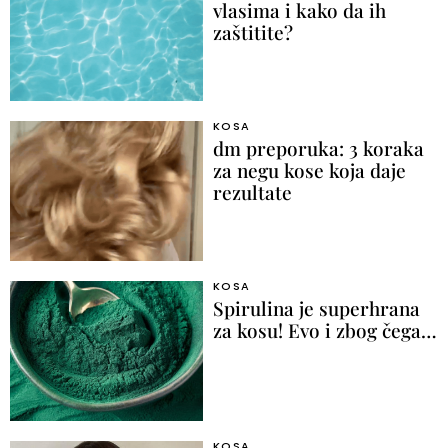
vlasima i kako da ih
zaštitite?
KOSA
dm preporuka: 3 koraka
za negu kose koja daje
rezultate
KOSA
Spirulina je superhrana
za kosu! Evo i zbog čega…
KOSA