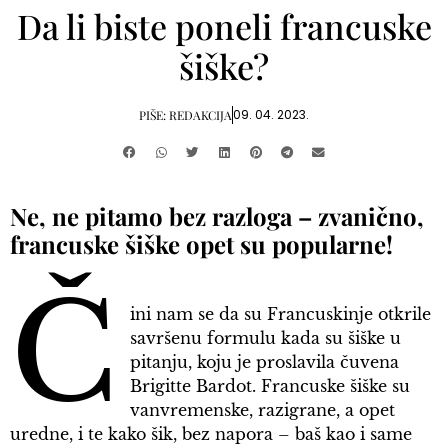
Da li biste poneli francuske
šiške?
09. 04. 2023.
PIŠE:
REDAKCIJA
Ne, ne pitamo bez razloga – zvanično,
francuske šiške opet su popularne!
Č
ini nam se da su Francuskinje otkrile
savršenu formulu kada su šiške u
pitanju, koju je proslavila čuvena
Brigitte Bardot. Francuske šiške su
vanvremenske, razigrane, a opet
uredne, i te kako šik, bez napora – baš kao i same