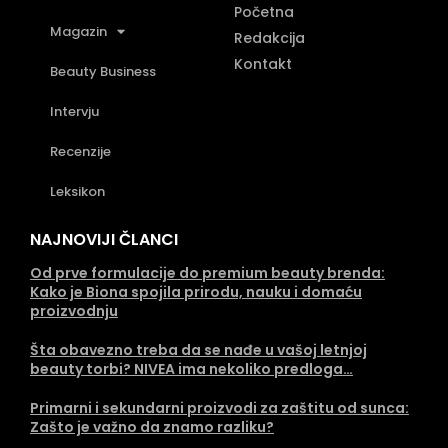
Početna
Magazin
Redakcija
Kontakt
Beauty Business
Intervju
Recenzije
Leksikon
NAJNOVIJI ČLANCI
Od prve formulacije do premium beauty brenda:
Kako je Biona spojila prirodu, nauku i domaću
proizvodnju
Šta obavezno treba da se nađe u vašoj letnjoj
beauty torbi? NIVEA ima nekoliko predloga…
Primarni i sekundarni proizvodi za zaštitu od sunca:
Zašto je važno da znamo razliku?