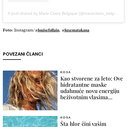
A post shared by Marie Claire Belgique (@marieclaire_belgique)
@louisefollain
@luxematakana
Foto:
Instagram/
,
POVEZANI ČLANCI
KOSA
Kao stvorene za leto: Ove
hidratantne maske
udahnuće novu energiju
beživotnim vlasima…
KOSA
Šta hlor čini vašim