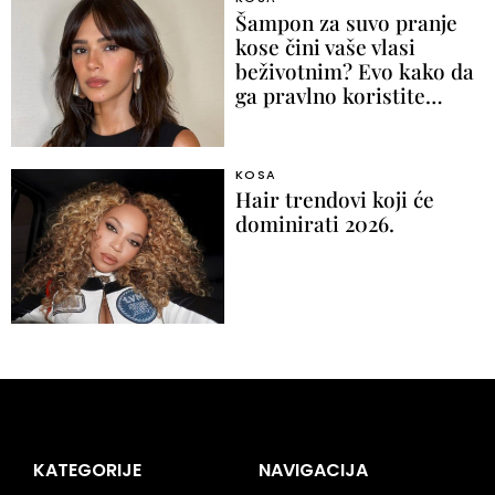
Šampon za suvo pranje
kose čini vaše vlasi
beživotnim? Evo kako da
ga pravlno koristite…
KOSA
Hair trendovi koji će
dominirati 2026.
KATEGORIJE
NAVIGACIJA