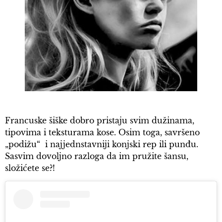
Francuske šiške dobro pristaju svim dužinama,
tipovima i teksturama kose. Osim toga, savršeno
„podižu“ i najjednstavniji konjski rep ili punđu.
Sasvim dovoljno razloga da im pružite šansu,
složićete se?!