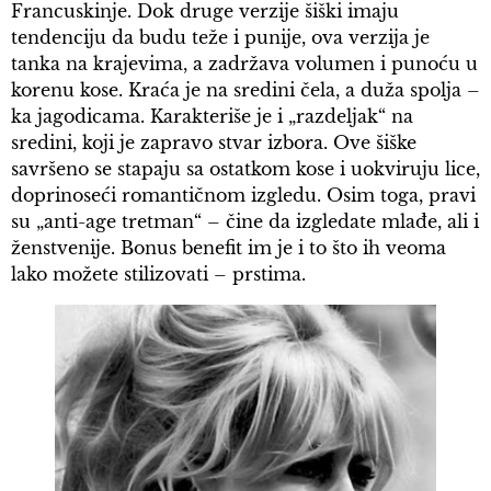
Francuskinje. Dok druge verzije šiški imaju
tendenciju da budu teže i punije, ova verzija je
tanka na krajevima, a zadržava volumen i punoću u
korenu kose. Kraća je na sredini čela, a duža spolja –
ka jagodicama. Karakteriše je i „razdeljak“ na
sredini, koji je zapravo stvar izbora. Ove šiške
savršeno se stapaju sa ostatkom kose i uokviruju lice,
doprinoseći romantičnom izgledu. Osim toga, pravi
su „anti-age tretman“ – čine da izgledate mlađe, ali i
ženstvenije. Bonus benefit im je i to što ih veoma
lako možete stilizovati – prstima.