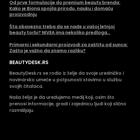
Od prve formulacije do premium beauty brenda:
Kako je Biona spojila prirodu, nauku i domaću
proizvodnju
Šta obavezno treba da se nađe u vašoj letnjoj
beauty torbi? NIVEA ima nekoliko predloga…
Primarni i sekundarni proizvodi za zaštitu od sunca:
Zašto je važno da znamo razliku?
BEAUTYDESK.RS
BeautyDesk.rs se rodio iz želje da svoje uredničko i
novinarsko umeće u potpunosti stavimo u službu
svojih čitalaca.
Naša želja je da uređujemo medij koji, osim što
prenosi informacije, gradi i zajednicu ljudi koji slično
razmišljaju.