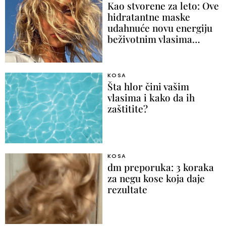
Kao stvorene za leto: Ove
hidratantne maske
udahnuće novu energiju
beživotnim vlasima…
KOSA
Šta hlor čini vašim
vlasima i kako da ih
zaštitite?
KOSA
dm preporuka: 3 koraka
za negu kose koja daje
rezultate