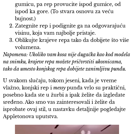
gumicu, pa rep provucite ispod gumice, od
ispod ka gore. (To stvara osnovu za veću
bujnost.)
Zategnite rep i podignite ga na odgovarajuću
visinu, koja vam najbolje pristaje.
Oblikujte krajeve repa tako da dobijete što više
volumena.
Napomena: Ukoliko vam kosa nije dugačka kao kod modela
na snimku, krajeve repa možete pričvrstiti ukosnicama,
tako da umesto konjskog repa dobijete zanimljivu punđu.
U svakom slučaju, tokom jeseni, kada je vreme
vlažno, konjski rep i
messy
punđa vrlo su praktični,
posebno kada ste u žurbi a ipak želite da izgledate
sređeno. Ako smo vas zainteresovali i želite da
isprobate ovaj stil, u nastavku detaljnije pogledajte
Appletonova uputstva.