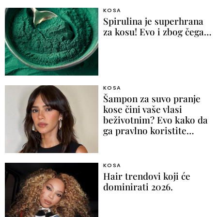
KOSA
Spirulina je superhrana
za kosu! Evo i zbog čega…
KOSA
Šampon za suvo pranje
kose čini vaše vlasi
beživotnim? Evo kako da
ga pravlno koristite…
KOSA
Hair trendovi koji će
dominirati 2026.