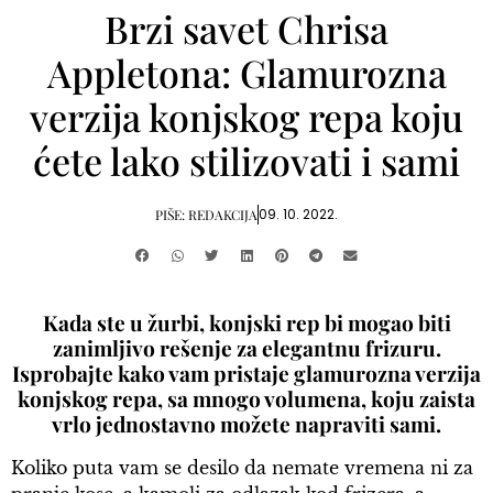
Brzi savet Chrisa
Appletona: Glamurozna
verzija konjskog repa koju
ćete lako stilizovati i sami
09. 10. 2022.
PIŠE:
REDAKCIJA
Kada ste u žurbi, konjski rep bi mogao biti
zanimljivo rešenje za elegantnu frizuru.
Isprobajte kako vam pristaje glamurozna verzija
konjskog repa, sa mnogo volumena, koju zaista
vrlo jednostavno možete napraviti sami.
Koliko puta vam se desilo da nemate vremena ni za