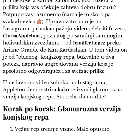
pranje kose, a kamoli za odlazak kod frizera, a
prilika koja vas očekuje zahteva dobru frizuru?
Potpuno vas razumemo (nama je to skoro pa
svakodnevica
). Upravo zato nam je na
Instagramu privukao pažnju video selebriti frizera,
Chrisa Appletona
, poznatog po saradnji sa mnogim
Jennifer Lopez
holivudskim zvezdama – od
preko
Ariane Grande do Kim Kardashian. U tom videu on
je od “običnog” konjskog repa, bukvalno u dva
poteza, napravio apgrejdovanu verziju koja je
svečane prilike
apsolutno odgovarajuća i za
.
U nedavnom video snimku na Instagramu,
Appleton demonstrira kako se izvodi glamurozna
verzija konjskog repa. Šta treba da uradite?
Korak po korak: Glamurozna verzija
konjskog repa
Vežite rep srednje visine. Malo opustite