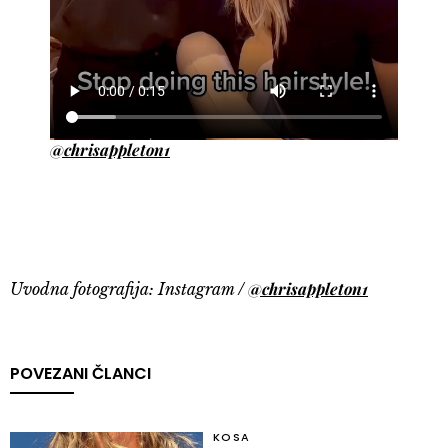
@chrisappleton1
@chrisappleton1
Uvodna fotografija: Instagram /
POVEZANI ČLANCI
KOSA