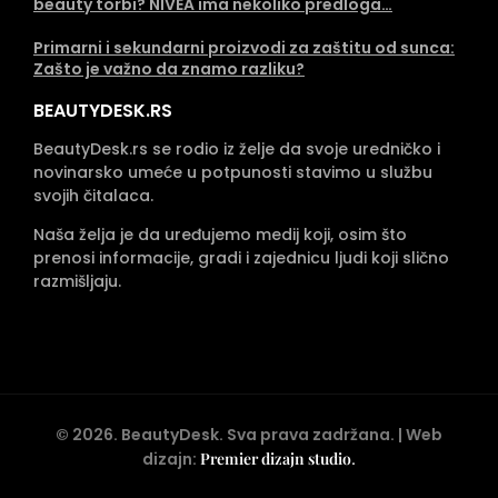
beauty torbi? NIVEA ima nekoliko predloga…
Primarni i sekundarni proizvodi za zaštitu od sunca:
Zašto je važno da znamo razliku?
BEAUTYDESK.RS
BeautyDesk.rs se rodio iz želje da svoje uredničko i
novinarsko umeće u potpunosti stavimo u službu
svojih čitalaca.
Naša želja je da uređujemo medij koji, osim što
prenosi informacije, gradi i zajednicu ljudi koji slično
razmišljaju.
©
2026
. BeautyDesk. Sva prava zadržana. | Web
dizajn:
Premier dizajn studio
.