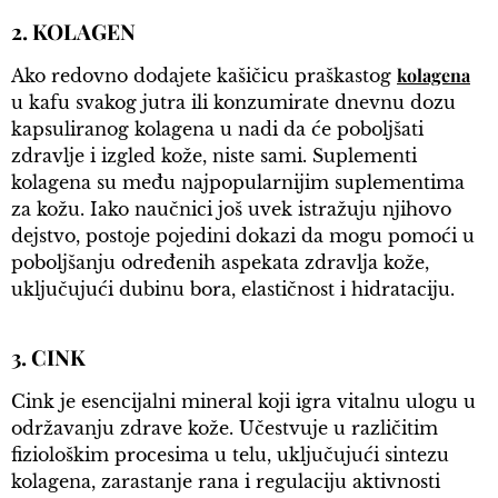
2. KOLAGEN
kolagena
Ako redovno dodajete kašičicu praškastog
u kafu svakog jutra ili konzumirate dnevnu dozu
kapsuliranog kolagena u nadi da će poboljšati
zdravlje i izgled kože, niste sami. Suplementi
kolagena su među najpopularnijim suplementima
za kožu. Iako naučnici još uvek istražuju njihovo
dejstvo, postoje pojedini dokazi da mogu pomoći u
poboljšanju određenih aspekata zdravlja kože,
uključujući dubinu bora, elastičnost i hidrataciju.
3. CINK
Cink je esencijalni mineral koji igra vitalnu ulogu u
održavanju zdrave kože. Učestvuje u različitim
fiziološkim procesima u telu, uključujući sintezu
kolagena, zarastanje rana i regulaciju aktivnosti