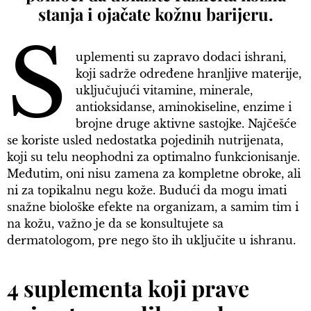
stanja i ojačate kožnu barijeru.
S
uplementi su zapravo dodaci ishrani,
koji sadrže određene hranljive materije,
uključujući vitamine, minerale,
antioksidanse, aminokiseline, enzime i
brojne druge aktivne sastojke. Najčešće
se koriste usled nedostatka pojedinih nutrijenata,
koji su telu neophodni za optimalno funkcionisanje.
Međutim, oni nisu zamena za kompletne obroke, ali
ni za topikalnu negu kože. Budući da mogu imati
snažne biološke efekte na organizam, a samim tim i
na kožu, važno je da se konsultujete sa
dermatologom, pre nego što ih uključite u ishranu.
4 suplementa koji prave