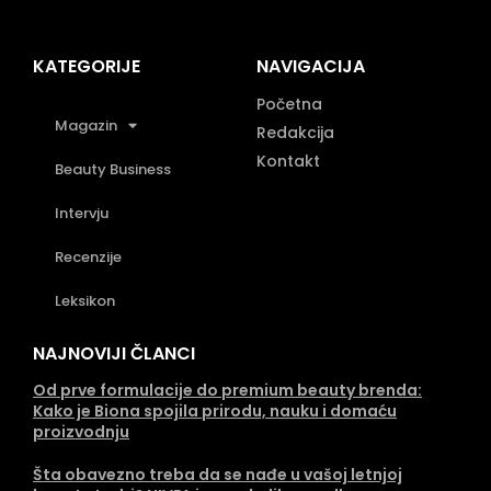
KATEGORIJE
NAVIGACIJA
Početna
Magazin
Redakcija
Kontakt
Beauty Business
Intervju
Recenzije
Leksikon
NAJNOVIJI ČLANCI
Od prve formulacije do premium beauty brenda:
Kako je Biona spojila prirodu, nauku i domaću
proizvodnju
Šta obavezno treba da se nađe u vašoj letnjoj