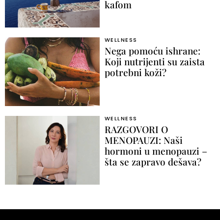
kafom
WELLNESS
Nega pomoću ishrane:
Koji nutrijenti su zaista
potrebni koži?
WELLNESS
RAZGOVORI O
MENOPAUZI: Naši
hormoni u menopauzi –
šta se zapravo dešava?