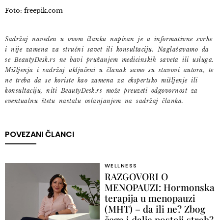
Foto: freepik.com
Sadržaj naveden u ovom članku napisan je u informativne svrhe
i nije zamena za stručni savet ili konsultaciju. Naglašavamo da
se BeautyDesk.rs ne bavi pružanjem medicinskih saveta ili usluga.
Mišljenja i sadržaj uključeni u članak samo su stavovi autora, te
ne treba da se koriste kao zamena za ekspertsko mišljenje ili
konsultaciju, niti BeautyDesk.rs može preuzeti odgovornost za
eventualnu štetu nastalu oslanjanjem na sadržaj članka.
POVEZANI ČLANCI
WELLNESS
RAZGOVORI O
MENOPAUZI: Hormonska
terapija u menopauzi
(MHT) – da ili ne? Zbog
čega i dalje postoji strah?