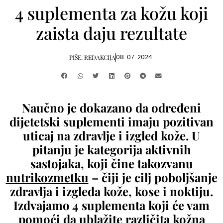
4 suplementa za kožu koji
zaista daju rezultate
08. 07. 2024.
PIŠE:
REDAKCIJA
Naučno je dokazano da određeni
dijetetski suplementi imaju pozitivan
uticaj na zdravlje i izgled kože. U
pitanju je kategorija aktivnih
sastojaka, koji čine takozvanu
nutrikozmetku
– čiji je cilj poboljšanje
zdravlja i izgleda kože, kose i noktiju.
Izdvajamo 4 suplementa koji će vam
pomoći da ublažite različita kožna