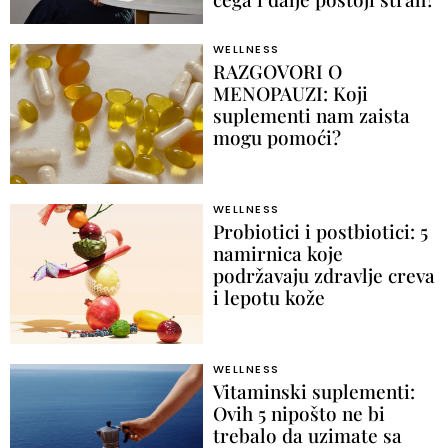
WELLNESS
RAZGOVORI O
MENOPAUZI: Koji
suplementi nam zaista
mogu pomoći?
WELLNESS
Probiotici i postbiotici: 5
namirnica koje
podržavaju zdravlje creva
i lepotu kože
WELLNESS
Vitaminski suplementi:
Ovih 5 nipošto ne bi
trebalo da uzimate sa