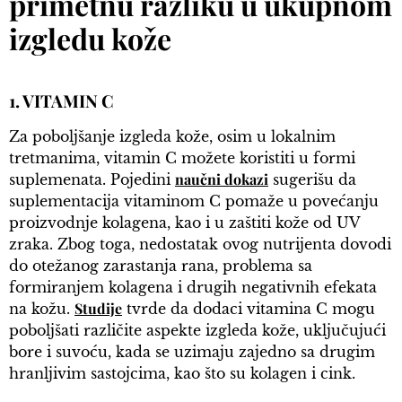
primetnu razliku u ukupnom
izgledu kože
1. VITAMIN C
Za poboljšanje izgleda kože, osim u lokalnim
tretmanima, vitamin C možete koristiti u formi
naučni dokazi
suplemenata. Pojedini
sugerišu da
suplementacija vitaminom C pomaže u povećanju
proizvodnje kolagena, kao i u zaštiti kože od UV
zraka. Zbog toga, nedostatak ovog nutrijenta dovodi
do otežanog zarastanja rana, problema sa
formiranjem kolagena i drugih negativnih efekata
Studije
na kožu.
tvrde da dodaci vitamina C mogu
poboljšati različite aspekte izgleda kože, uključujući
bore i suvoću, kada se uzimaju zajedno sa drugim
hranljivim sastojcima, kao što su kolagen i cink.