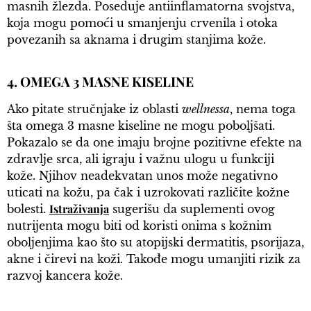
masnih žlezda. Poseduje antiinflamatorna svojstva,
koja mogu pomoći u smanjenju crvenila i otoka
povezanih sa aknama i drugim stanjima kože.
4. OMEGA 3 MASNE KISELINE
Ako pitate stručnjake iz oblasti
wellnessa
, nema toga
šta omega 3 masne kiseline ne mogu poboljšati.
Pokazalo se da one imaju brojne pozitivne efekte na
zdravlje srca, ali igraju i važnu ulogu u funkciji
kože. Njihov neadekvatan unos može negativno
uticati na kožu, pa čak i uzrokovati različite kožne
Istraživanja
bolesti.
sugerišu da suplementi ovog
nutrijenta mogu biti od koristi onima s kožnim
oboljenjima kao što su atopijski dermatitis, psorijaza,
akne i čirevi na koži. Takođe mogu umanjiti rizik za
razvoj kancera kože.