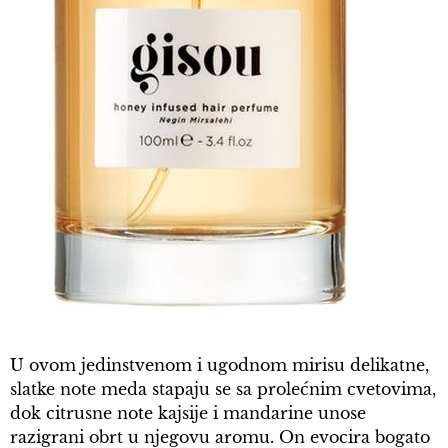
U ovom jedinstvenom i ugodnom mirisu delikatne,
slatke note meda stapaju se sa prolećnim cvetovima,
dok citrusne note kajsije i mandarine unose
razigrani obrt u njegovu aromu. On evocira bogato