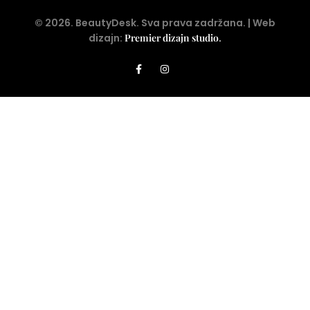
©
2026
. BeautyDesk. Sva prava zadržana. | Web
dizajn:
Premier dizajn studio
.