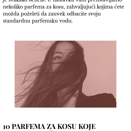
nekoliko parfema za kosu, zahvaljujući kojima ćete
možda poželeti da zauvek odbacite svoju
standardnu parfemsku vodu.
10 PARFEMA ZA KOSU KOJE