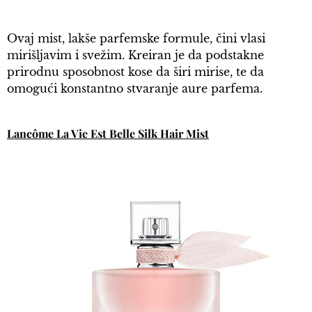
Ovaj mist, lakše parfemske formule, čini vlasi
mirišljavim i svežim. Kreiran je da podstakne
prirodnu sposobnost kose da širi mirise, te da
omogući konstantno stvaranje aure parfema.
Lancôme La Vie Est Belle Silk Hair Mist