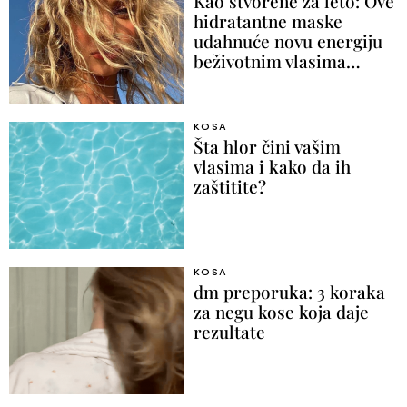
Kao stvorene za leto: Ove
hidratantne maske
udahnuće novu energiju
beživotnim vlasima…
KOSA
Šta hlor čini vašim
vlasima i kako da ih
zaštitite?
KOSA
dm preporuka: 3 koraka
za negu kose koja daje
rezultate