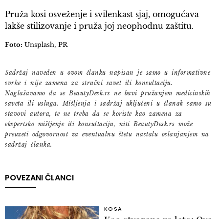
Pruža kosi osveženje i svilenkast sjaj, omogućava
lakše stilizovanje i pruža joj neophodnu zaštitu.
Foto:
Unsplash, PR
Sadržaj naveden u ovom članku napisan je samo u informativne
svrhe i nije zamena za stručni savet ili konsultaciju.
Naglašavamo da se BeautyDesk.rs ne bavi pružanjem medicinskih
saveta ili usluga. Mišljenja i sadržaj uključeni u članak samo su
stavovi autora, te ne treba da se koriste kao zamena za
ekspertsko mišljenje ili konsultaciju, niti BeautyDesk.rs može
preuzeti odgovornost za eventualnu štetu nastalu oslanjanjem na
sadržaj članka.
POVEZANI ČLANCI
KOSA