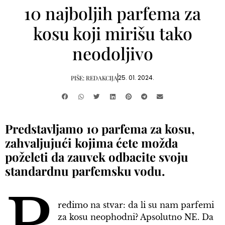
10 najboljih parfema za
kosu koji mirišu tako
neodoljivo
25. 01. 2024.
PIŠE:
REDAKCIJA
Predstavljamo 10 parfema za kosu,
zahvaljujući kojima ćete možda
poželeti da zauvek odbacite svoju
standardnu parfemsku vodu.
ređimo na stvar: da li su nam parfemi
za kosu neophodni? Apsolutno NE. Da