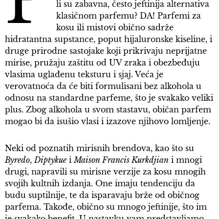
P
li su zabavna, često jeftinija alternativa
klasičnom parfemu? DA! Parfemi za
kosu ili mistovi obično sadrže
hidratantna supstance, poput hijaluronske kiseline, i
druge prirodne sastojake koji prikrivaju neprijatne
mirise, pružaju zaštitu od UV zraka i obezbeđuju
vlasima uglađenu teksturu i sjaj. Veća je
verovatnoća da će biti formulisani bez alkohola u
odnosu na standardne parfeme, što je svakako veliki
plus. Zbog alkohola u svom stastavu, običan parfem
mogao bi da isušio vlasi i izazove njihovo lomljenje.
Neki od poznatih mirisnih brendova, kao što su
Byredo
,
Diptykue
i
Maison Francis Kurkdjian
i mnogi
drugi, napravili su mirisne verzije za kosu mnogih
svojih kultnih izdanja. One imaju tendenciju da
budu suptilnije, te da isparavaju brže od običnog
parfema. Takođe, obično su mnogo jeftinije, što im
je svakako benefit. U nastavku vam predstavljamo