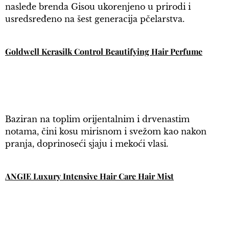
nasleđe brenda Gisou ukorenjeno u prirodi i
usredsređeno na šest generacija pčelarstva.
Goldwell Kerasilk Control Beautifying Hair Perfume
Baziran na toplim orijentalnim i drvenastim
notama, čini kosu mirisnom i svežom kao nakon
pranja, doprinoseći sjaju i mekoći vlasi.
ANGIE Luxury Intensive Hair Care Hair Mist