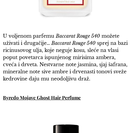
U voljenom parfemu
Baccarat Rouge 540
možete
uživati i drugačije…
Baccarat Rouge 540
sprej na bazi
ricinusovog ulja, koje neguje kosu
,
sleće na vlasi
poput povetarca ispunjenog mirisima ambera,
cveća i drveta. Nestvarne note jasmina, sjaj šafrana,
mineralne note sive ambre i drvenasti tonovi sveže
kedrovine daju mu neodoljivu draž.
Byredo Mojave Ghost Hair Perfume