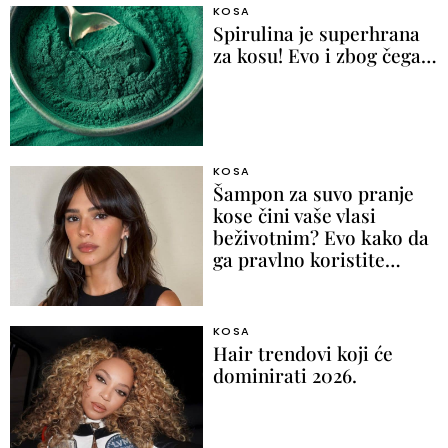
KOSA
Spirulina je superhrana
za kosu! Evo i zbog čega…
KOSA
Šampon za suvo pranje
kose čini vaše vlasi
beživotnim? Evo kako da
ga pravlno koristite…
KOSA
Hair trendovi koji će
dominirati 2026.