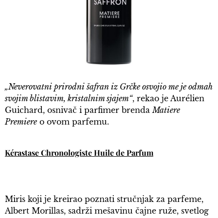
„Neverovatni prirodni šafran iz Grčke osvojio me je odmah
svojim blistavim, kristalnim sjajem“
, rekao je Aurélien
Guichard, osnivač i parfimer brenda
Matiere
Premiere
o ovom parfemu.
Kérastase Chronologiste Huile de Parfum
Miris koji je kreirao poznati stručnjak za parfeme,
Albert Morillas, sadrži mešavinu čajne ruže, svetlog