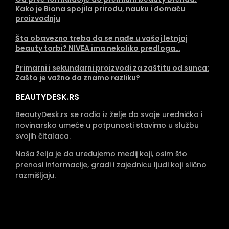
Kako je Biona spojila prirodu, nauku i domaću
proizvodnju
Šta obavezno treba da se nađe u vašoj letnjoj
beauty torbi? NIVEA ima nekoliko predloga…
Primarni i sekundarni proizvodi za zaštitu od sunca:
Zašto je važno da znamo razliku?
BEAUTYDESK.RS
BeautyDesk.rs se rodio iz želje da svoje uredničko i
novinarsko umeće u potpunosti stavimo u službu
svojih čitalaca.
Naša želja je da uređujemo medij koji, osim što
prenosi informacije, gradi i zajednicu ljudi koji slično
razmišljaju.