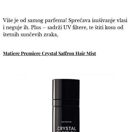
Više je od samog parfema! Sprečava isušivanje vlasi
i neguje ih. Plus – sadrži UV filtere, te štiti kosu od
štetnih sunčevih zraka,
Matiere Premiere Crystal Saffron Hair Mist