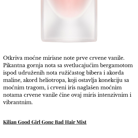
Otkriva moćne mirisne note prve crvene vanile.
Pikantna gornja nota sa svetlucajućim bergamotom
ispod udruženih nota ružičastog bibera i akorda
maline, akord heliotropa, koji ostavlja konekciju sa
moćnim tragom, i crveni iris naglašen moćnim
notama crvene vanile čine ovaj miris intenzivnim i
vibrantnim.
Kilian Good Girl Gone Bad Hair Mist