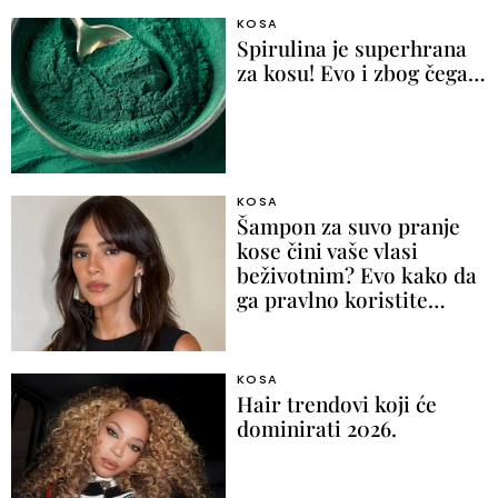
KOSA
Spirulina je superhrana
za kosu! Evo i zbog čega…
KOSA
Šampon za suvo pranje
kose čini vaše vlasi
beživotnim? Evo kako da
ga pravlno koristite…
KOSA
Hair trendovi koji će
dominirati 2026.