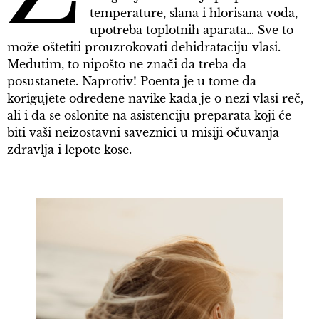
temperature, slana i hlorisana voda,
upotreba toplotnih aparata… Sve to
može oštetiti prouzrokovati dehidrataciju vlasi.
Međutim, to nipošto ne znači da treba da
posustanete. Naprotiv! Poenta je u tome da
korigujete određene navike kada je o nezi vlasi reč,
ali i da se oslonite na asistenciju preparata koji će
biti vaši neizostavni saveznici u misiji očuvanja
zdravlja i lepote kose.