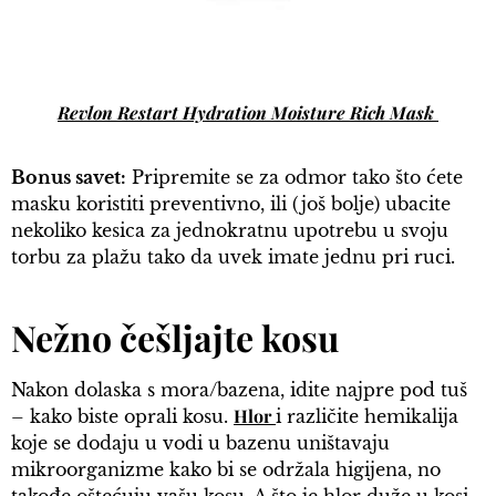
Revlon Restart Hydration Moisture Rich Mask
Bonus savet:
Pripremite se za odmor tako što ćete
masku koristiti preventivno, ili (još bolje) ubacite
nekoliko kesica za jednokratnu upotrebu u svoju
torbu za plažu tako da uvek imate jednu pri ruci.
Nežno češljajte kosu
Nakon dolaska s mora/bazena, idite najpre pod tuš
Hlor
– kako biste oprali kosu.
i različite hemikalija
koje se dodaju u vodi u bazenu uništavaju
mikroorganizme kako bi se održala higijena, no