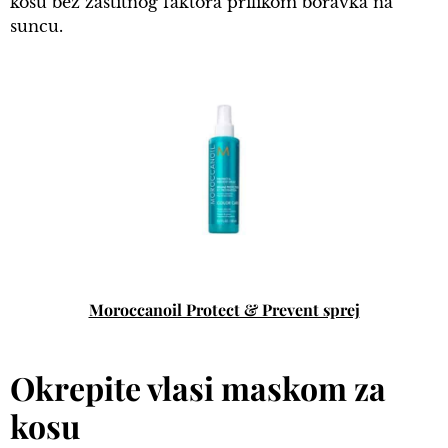
kosu bez zaštitnog faktora prilikom boravka na
suncu.
Moroccanoil Protect & Prevent sprej
Okrepite vlasi maskom za
kosu