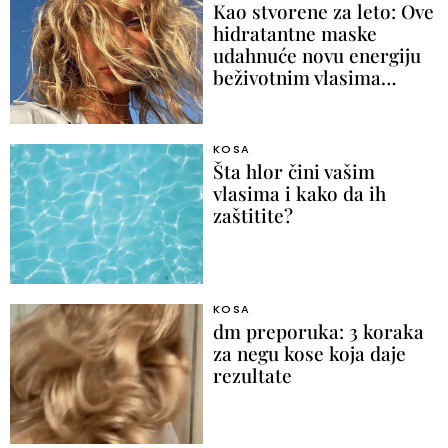
Kao stvorene za leto: Ove
hidratantne maske
udahnuće novu energiju
beživotnim vlasima…
KOSA
Šta hlor čini vašim
vlasima i kako da ih
zaštitite?
KOSA
dm preporuka: 3 koraka
za negu kose koja daje
rezultate