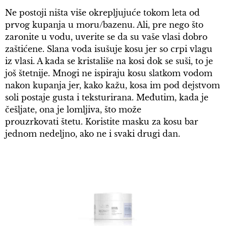
Ne postoji ništa više okrepljujuće tokom leta od
prvog kupanja u moru/bazenu. Ali, pre nego što
zaronite u vodu, uverite se da su vaše vlasi dobro
zaštićene. Slana voda isušuje kosu jer so crpi vlagu
iz vlasi. A kada se kristališe na kosi dok se suši, to je
još štetnije. Mnogi ne ispiraju kosu slatkom vodom
nakon kupanja jer, kako kažu, kosa im pod dejstvom
soli postaje gusta i teksturirana. Međutim, kada je
češljate, ona je lomljiva, što može
prouzrkovati štetu. Koristite masku za kosu bar
jednom nedeljno, ako ne i svaki drugi dan.