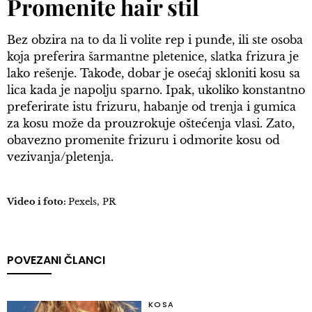
Promenite hair stil
Bez obzira na to da li volite rep i punđe, ili ste osoba
koja preferira šarmantne pletenice, slatka frizura je
lako rešenje. Takođe, dobar je osećaj skloniti kosu sa
lica kada je napolju sparno. Ipak, ukoliko konstantno
preferirate istu frizuru, habanje od trenja i gumica
za kosu može da prouzrokuje oštećenja vlasi. Zato,
obavezno promenite frizuru i odmorite kosu od
vezivanja/pletenja.
Video i foto:
Pexels, PR
POVEZANI ČLANCI
KOSA