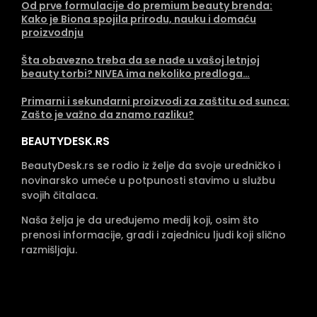
Od prve formulacije do premium beauty brenda:
Kako je Biona spojila prirodu, nauku i domaću
proizvodnju
Šta obavezno treba da se nađe u vašoj letnjoj
beauty torbi? NIVEA ima nekoliko predloga…
Primarni i sekundarni proizvodi za zaštitu od sunca:
Zašto je važno da znamo razliku?
BEAUTYDESK.RS
BeautyDesk.rs se rodio iz želje da svoje uredničko i
novinarsko umeće u potpunosti stavimo u službu
svojih čitalaca.
Naša želja je da uređujemo medij koji, osim što
prenosi informacije, gradi i zajednicu ljudi koji slično
razmišljaju.