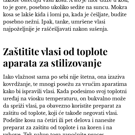
takođe oštećuju vašu kosu. A što je hlor duže u kosi,
to je gore, posebno ukoliko sedite na suncu. Mokra
kosa se lakše kida i lomi pa, kada je češljate, budite
posebno nežni. Ipak, tanke, umršene vlasi
najpoželjnije je raščešljavati nakon sušenja.
Zaštitite vlasi od toplote
aparata za stilizovanje
Iako vlažnost sama po sebi nije štetna, ona izaziva
kovrdžanje, te mnogi posežu za vrućim aparatima
kako bi ispravili vlasi. Kada podesimo svoj toplotni
uređaj na viosku temperaturu, on bukvalno može
da spriži vlasi, pa obavezno koristite preparat za
zaštitu od toplote, koji će takođe negovati vlasi.
Podelite kosu na četiri ili pet delova i nanesite
preparat za zaštitu od toplote i na koren i na
vrhove. Tek nakon toga započnite proces