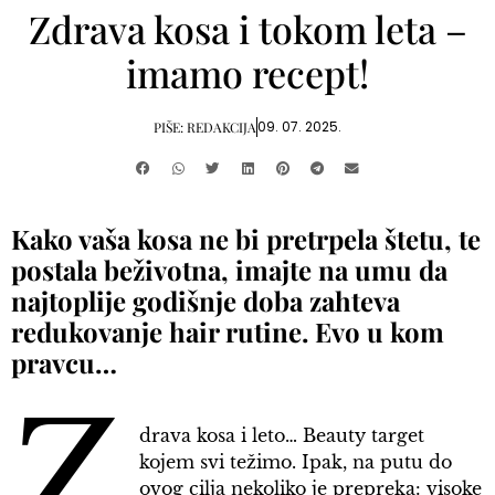
Zdrava kosa i tokom leta –
imamo recept!
09. 07. 2025.
PIŠE:
REDAKCIJA
Kako vaša kosa ne bi pretrpela štetu, te
postala beživotna, imajte na umu da
najtoplije godišnje doba zahteva
redukovanje hair rutine. Evo u kom
pravcu…
Z
drava kosa i leto… Beauty target
kojem svi težimo. Ipak, na putu do
ovog cilja nekoliko je prepreka: visoke