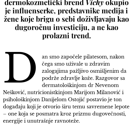
dermokozmetički brend
Vichy
okupio
je influenserke, predstavnike medija i
žene koje brigu o sebi doživljavaju kao
dugoročnu investiciju, a ne kao
prolazni trend.
D
an smo započele pilatesom, nakon
čega smo uživale u zdravim
zalogajima pažljivo osmišljenim da
podrže zdravlje kože. Razgovor sa
dermatološkinjom dr Nevenom
Nešković, nutricionistkinjom Marijom Milanović i
psihološkinjom Danijelom Ostojić postavio je ton
događaju koji je otvorio širu temu savremene lepote
– one koja se posmatra kroz prizmu dugovečnosti,
energije i unutrašnje ravnoteže.