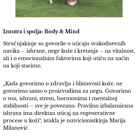
Iznutra i spolja: Body & Mind
Stručnjakinje su govorile o uticaju svakodnevnih
navika – ishrane, nege kože i kretanja – na vitalnost,
ali i o emocionalnim faktorima koji utiču na način
na koji starimo.
„Kada govorimo o zdravlju i blistavosti kože, ne
govorimo samo o proizvodima za negu. Govorimo
o snu, ishrani, stresu, hormonima i mentalnoj
stabilnosti – sve je povezano. Pravilno izbalansirana
ishrana ima direktan uticaj na regenerativne
procese u koži“, istakla je nutricionistkinja Marija
Milanović.