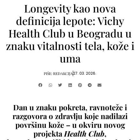
Longevity kao nova
definicija lepote: Vichy
Health Club u Beogradu u
znaku vitalnosti tela, kože i
uma
27. 03. 2026.
PIŠE:
REDAKCIJA
Dan u znaku pokreta, ravnoteže i
razgovora o zdravlju koje nadilazi
površinu kože – u okviru novog
projekta
Health Club
,