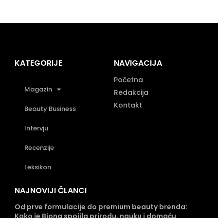
KATEGORIJE
NAVIGACIJA
Početna
Magazin
Redakcija
Kontakt
Beauty Business
Intervju
Recenzije
Leksikon
NAJNOVIJI ČLANCI
Od prve formulacije do premium beauty brenda:
Kako je Biona spojila prirodu, nauku i domaću