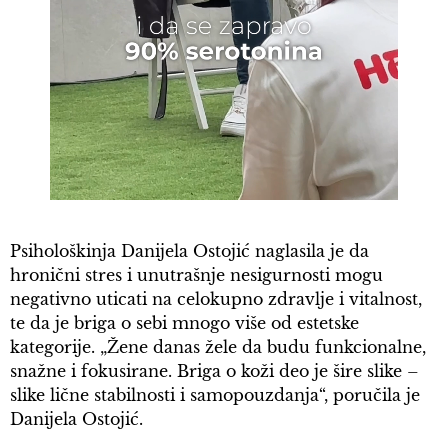
Psihološkinja Danijela Ostojić naglasila je da
hronični stres i unutrašnje nesigurnosti mogu
negativno uticati na celokupno zdravlje i vitalnost,
te da je briga o sebi mnogo više od estetske
kategorije. „Žene danas žele da budu funkcionalne,
snažne i fokusirane. Briga o koži deo je šire slike –
slike lične stabilnosti i samopouzdanja“, poručila je
Danijela Ostojić.