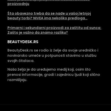
proizvodnju
Šta obavezno treba da se nađe u vašoj letnjoj
beauty torbi? NIVEA ima nekoliko predloga…
Primarni i sekundarni proizvodi za zaštitu od sunca:
Zašto je važno da znamo razliku?
BEAUTYDESK.RS
BeautyDesk.rs se rodio iz želje da svoje uredničko i
novinarsko umeće u potpunosti stavimo u službu
svojih čitalaca.
Naša želja je da uređujemo medij koji, osim što
prenosi informacije, gradi i zajednicu ljudi koji slično
razmišljaju.