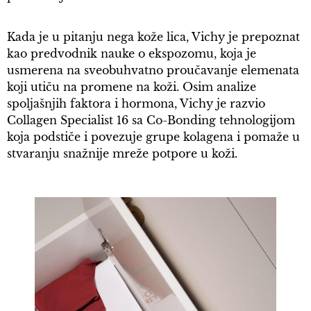
Kada je u pitanju nega kože lica, Vichy je prepoznat
kao predvodnik nauke o ekspozomu, koja je
usmerena na sveobuhvatno proučavanje elemenata
koji utiču na promene na koži. Osim analize
spoljašnjih faktora i hormona, Vichy je razvio
Collagen Specialist 16 sa Co-Bonding tehnologijom
koja podstiče i povezuje grupe kolagena i pomaže u
stvaranju snažnije mreže potpore u koži.