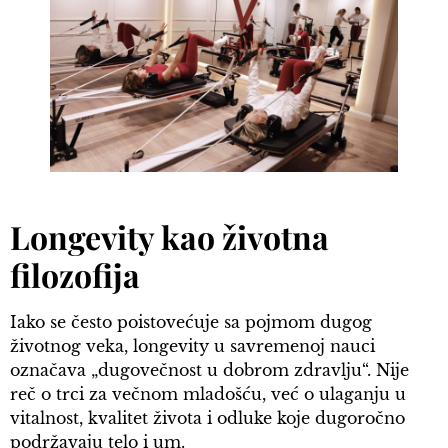
Longevity kao životna
filozofija
Iako se često poistovećuje sa pojmom dugog
životnog veka, longevity u savremenoj nauci
označava „dugovečnost u dobrom zdravlju“. Nije
reč o trci za večnom mladošću, već o ulaganju u
vitalnost, kvalitet života i odluke koje dugoročno
podržavaju telo i um.