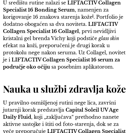
U središtu rutine nalazi se
LIFTACTIV Collagen
Specialist 16 Bonding Serum
, namenjen za
i
korigovanje 16 znakova starenja kože
. Portfolio je
dodatno obogaćen sa dva noviteta.
LIFTACTIV
Collagen Specialist 16 Collagel
, prvi nevidljivi
kristalni gel brenda Vichy koji podstiče
glass skin
efekat na koži, preporučeni je drugi korak u
protokolu nege nakon seruma. Uz Collagel, novitet
je i
LIFTACTIV Collagen Specialist 16 serum za
područje oko očiju
sa posebnim aplikatorom.
Nauka u službi zdravlja kože
U pravilno osmišljenoj rutini nege lica, završni
jutarnji korak predstavlja
Capital Soleil UV Age
Daily Fluid
, koji „zaključava“ prethodno nanete
aktivne sastojke i štiti od foto-starenja, dok se za
veče preporučuje
LIFTACTIV Collagen Specialist