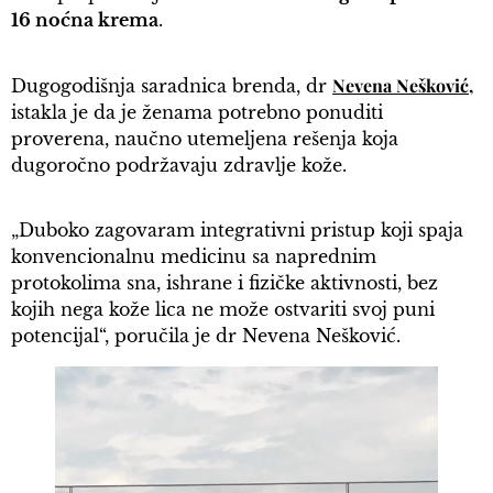
16 noćna krema
.
Nevena
Nešković
,
Dugogodišnja saradnica brenda, dr
istakla je da je ženama potrebno ponuditi
proverena, naučno utemeljena rešenja koja
dugoročno podržavaju zdravlje kože.
„Duboko zagovaram integrativni pristup koji spaja
konvencionalnu medicinu sa naprednim
protokolima sna, ishrane i fizičke aktivnosti, bez
kojih nega kože lica ne može ostvariti svoj puni
potencijal“, poručila je dr Nevena Nešković.