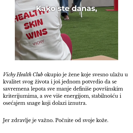
Vichy Health Club
okupio je žene koje svesno ulažu u
kvalitet svog života i još jednom potvrdio da se
savremena lepota sve manje definiše površinskim
kriterijumima, a sve više energijom, stabilnošću i
osećajem snage koji dolazi iznutra.
Jer zdravlje je važno. Počnite od svoje kože.