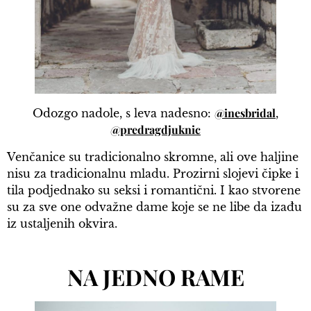
@inesbridal
Odozgo nadole, s leva nadesno:
,
@predragdjuknic
Venčanice su tradicionalno skromne, ali ove haljine
nisu za tradicionalnu mladu. Prozirni slojevi čipke i
tila podjednako su seksi i romantični. I kao stvorene
su za sve one odvažne dame koje se ne libe da izađu
iz ustaljenih okvira.
NA JEDNO RAME