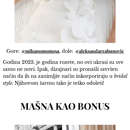
@mihanomomosa
@aleksandarzabunovic
Gore:
, dole:
Godina 2023. je godina rozete, no ovi ukrasi su sve
samo ne novi. Ipak, dizajnari su pronašli savršen
način da ih na zanimljiv način inkorporiraju u
bridal
style.
Njihovom šarmu tako je teško odoleti!
MAŠNA KAO BONUS