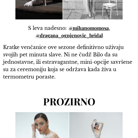
@mihanomomosa
S leva nadesno:
,
@dragana_ognjenovic_bridal
Kratke venčanice ove sezone definitivno uživaju
svojih pet minuta slave. Ni ne čudi! Bilo da su
jednostavne, ili estravagantne, mini-opcije savršene
su za ceremoniju koja se održava kada živa u
termometru poraste.
PROZIRNO