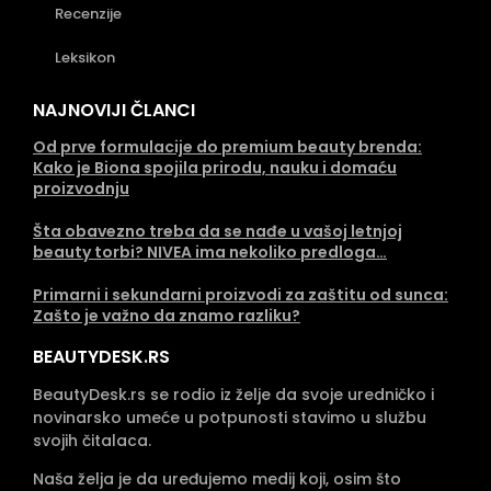
Recenzije
Leksikon
NAJNOVIJI ČLANCI
Od prve formulacije do premium beauty brenda:
Kako je Biona spojila prirodu, nauku i domaću
proizvodnju
Šta obavezno treba da se nađe u vašoj letnjoj
beauty torbi? NIVEA ima nekoliko predloga…
Primarni i sekundarni proizvodi za zaštitu od sunca:
Zašto je važno da znamo razliku?
BEAUTYDESK.RS
BeautyDesk.rs se rodio iz želje da svoje uredničko i
novinarsko umeće u potpunosti stavimo u službu
svojih čitalaca.
Naša želja je da uređujemo medij koji, osim što