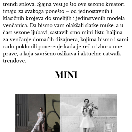
trendi stilova. Sjajna vest je što ove sezone kreatori
imaju za svakoga ponešto – od jednostavnih i
klasičnih krojeva do smelijih i jedinstvenih modela
venčanica. Da bismo vam olakšali slatke muke, a u
čast sezone ljubavi, sastavili smo mini-listu haljina
za venčanje domaćih dizajnera, kojima bismo i sami
rado poklonili poverenje kada je reč o izboru one
prave, a koja savršeno oslikava i aktuelne catwalk
trendove.
MINI