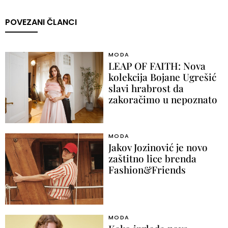
POVEZANI ČLANCI
MODA
LEAP OF FAITH: Nova
kolekcija Bojane Ugrešić
slavi hrabrost da
zakoračimo u nepoznato
MODA
Jakov Jozinović je novo
zaštitno lice brenda
Fashion&Friends
MODA