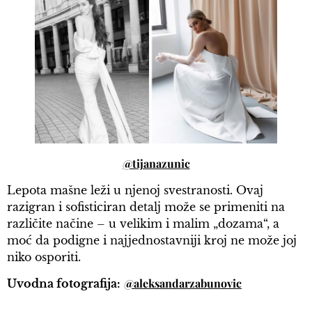
@tijanazunic
Lepota mašne leži u njenoj svestranosti. Ovaj
razigran i sofisticiran detalj može se primeniti na
različite načine – u velikim i malim „dozama“, a
moć da podigne i najjednostavniji kroj ne može joj
niko osporiti.
@aleksandarzabunovic
Uvodna fotografija: