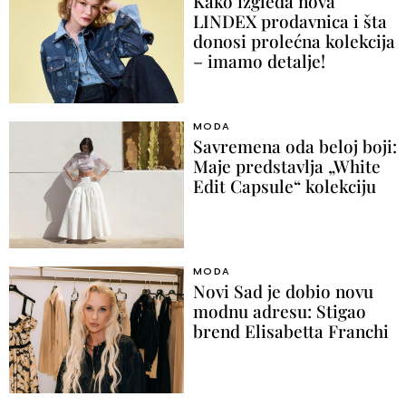
Kako izgleda nova
LINDEX prodavnica i šta
donosi prolećna kolekcija
– imamo detalje!
MODA
Savremena oda beloj boji:
Maje predstavlja „White
Edit Capsule“ kolekciju
MODA
Novi Sad je dobio novu
modnu adresu: Stigao
brend Elisabetta Franchi