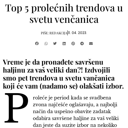
Top 5 prolećnih trendova u
svetu venčanica
11. 04. 2023.
PIŠE:
REDAKCIJA
Vreme je da pronađete savršenu
haljinu za vaš veliki dan?! Izdvojili
smo pet trendova u svetu vančanica
koji će vam (nadamo se) olakšati izbor.
P
roleće je period kada se svadbena
zvona najčešće oglašavaju, a najbolji
način da uspešno obavite zadatak
odabira savršene haljine za vaš veliki
dan jeste da suzite izbor na nekoliko