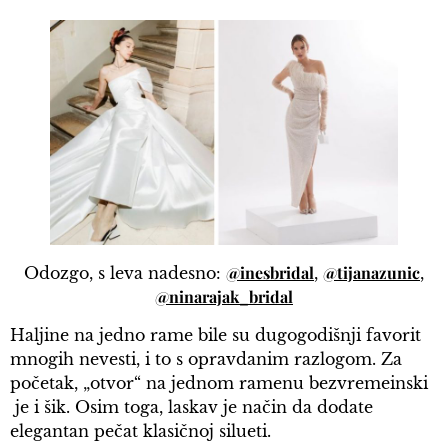
@inesbridal
@tijanazunic
Odozgo, s leva nadesno:
,
,
@ninarajak_bridal
Haljine na jedno rame bile su dugogodišnji favorit
mnogih nevesti, i to s opravdanim razlogom. Za
početak, „otvor“ na jednom ramenu bezvremeinski
je i šik. Osim toga, laskav je način da dodate
elegantan pečat klasičnoj silueti.