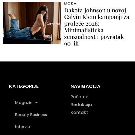
MODA
Dakota Johnson u novoj
Calvin Klein kampanji za
proleće 2026:
Minimalistička
senzualnost i povratak
90-ih
KATEGORIJE
NAVIGACIJA
Početna
Magazin
Redakcija
Kontakt
Beauty Business
Intervju