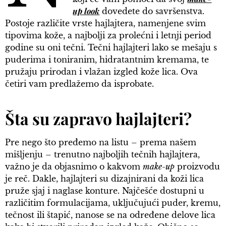
up look
dovedete do savršenstva.
Postoje različite vrste hajlajtera, namenjene svim
tipovima kože, a najbolji za prolećni i letnji period
godine su oni tečni. Tečni hajlajteri lako se mešaju s
puderima i toniranim, hidratantnim kremama, te
pružaju prirodan i vlažan izgled kože lica. Ova
četiri vam predlažemo da isprobate.
Šta su zapravo hajlajteri?
Pre nego što pređemo na listu – prema našem
mišljenju – trenutno najboljih tečnih hajlajtera,
važno je da objasnimo o kakvom
make-up
proizvodu
je reč. Dakle, hajlajteri su dizajnirani da koži lica
pruže sjaj i naglase konture. Najčešće dostupni u
različitim formulacijama, uključujući puder, kremu,
tečnost ili štapić, nanose se na određene delove lica