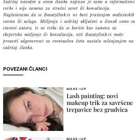
Sadržaj naveden u ovom članku napisan je samo u informativne
svrhe i nije zamena za stručni savet ili konsultaciju.
Naglašavamo da se BeautyDesk.rs ne bavi pružanjem medicinskih
saveta ili usluga. Mišljenja i sadržaj uključeni u članak samo su
stavovi autora, te ne treba da se koriste kao zamena za
ekspertsko mišljenje ili konsultaciju, niti BeautyDesk.rs može
preuzeti odgovornost za eventualnu štetu nastalu oslanjanjem na
sadržaj članka.
POVEZANI ČLANCI
MAKE-UP
Lash painting: novi
makeup trik za savršene
trepavice bez grudvica
MAKE-UP