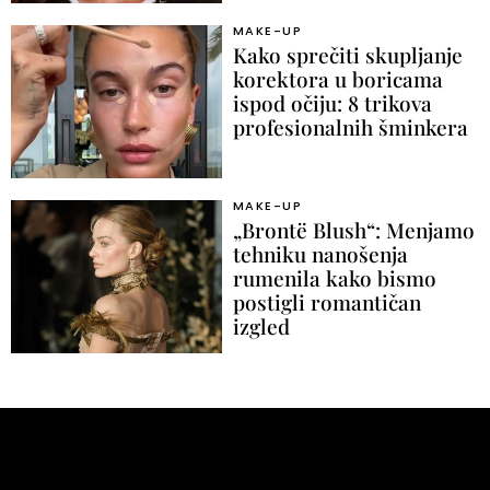
MAKE-UP
Kako sprečiti skupljanje
korektora u boricama
ispod očiju: 8 trikova
profesionalnih šminkera
MAKE-UP
„Brontë Blush“: Menjamo
tehniku nanošenja
rumenila kako bismo
postigli romantičan
izgled