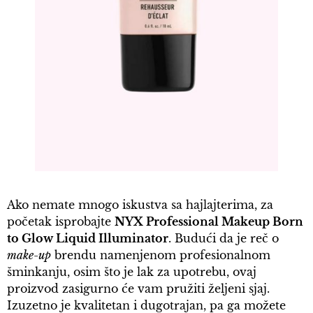
Ako nemate mnogo iskustva sa hajlajterima, za
početak isprobajte
NYX Professional Makeup Born
to Glow Liquid Illuminator
. Budući da je reč o
make-up
brendu namenjenom profesionalnom
šminkanju, osim što je lak za upotrebu, ovaj
proizvod zasigurno će vam pružiti željeni sjaj.
Izuzetno je kvalitetan i dugotrajan, pa ga možete