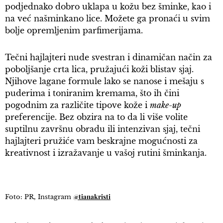
podjednako dobro uklapa u kožu bez šminke, kao i
na već našminkano lice. Možete ga pronaći u svim
bolje opremljenim parfimerijama.
Tečni hajlajteri nude svestran i dinamičan način za
poboljšanje crta lica, pružajući koži blistav sjaj.
Njihove lagane formule lako se nanose i mešaju s
puderima i toniranim kremama, što ih čini
pogodnim za različite tipove kože i
make-up
preferencije. Bez obzira na to da li više volite
suptilnu završnu obradu ili intenzivan sjaj, tečni
hajlajteri pružiće vam beskrajne mogućnosti za
kreativnost i izražavanje u vašoj rutini šminkanja.
@tianakristi
Foto: PR, Instagram