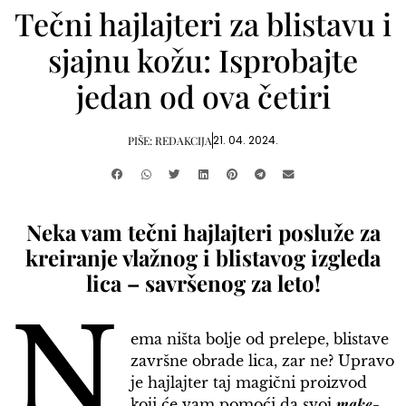
Tečni hajlajteri za blistavu i
sjajnu kožu: Isprobajte
jedan od ova četiri
21. 04. 2024.
PIŠE:
REDAKCIJA
Neka vam tečni hajlajteri posluže za
kreiranje vlažnog i blistavog izgleda
lica – savršenog za leto!
N
ema ništa bolje od prelepe, blistave
završne obrade lica, zar ne? Upravo
je hajlajter taj magični proizvod
make-
koji će vam pomoći da svoj