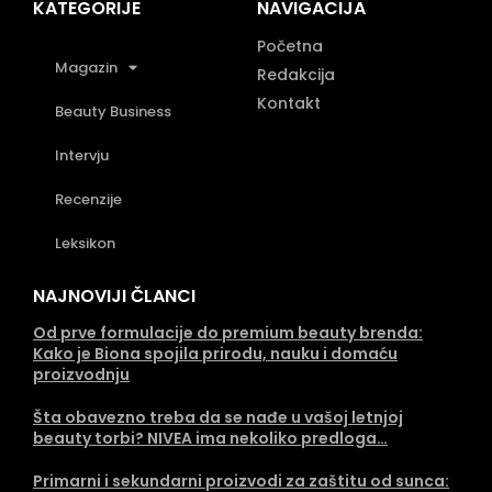
KATEGORIJE
NAVIGACIJA
Početna
Magazin
Redakcija
Kontakt
Beauty Business
Intervju
Recenzije
Leksikon
NAJNOVIJI ČLANCI
Od prve formulacije do premium beauty brenda:
Kako je Biona spojila prirodu, nauku i domaću
proizvodnju
Šta obavezno treba da se nađe u vašoj letnjoj
beauty torbi? NIVEA ima nekoliko predloga…
Primarni i sekundarni proizvodi za zaštitu od sunca: