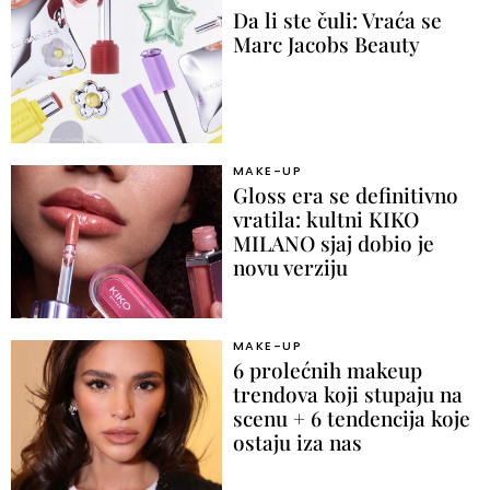
Da li ste čuli: Vraća se
Marc Jacobs Beauty
MAKE-UP
Gloss era se definitivno
vratila: kultni KIKO
MILANO sjaj dobio je
novu verziju
MAKE-UP
6 prolećnih makeup
trendova koji stupaju na
scenu + 6 tendencija koje
ostaju iza nas