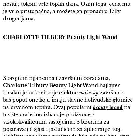
nositi i tokom vrlo toplih dana. Osim toga, cena mu
je vrlo pristupačna, a možete ga pronaći u Lilly
drogerijama.
CHARLOTTE TILBURY Beauty Light Wand
S brojnim nijansama i završnim obradama,
Charlotte Tilbury Beauty Light Wand
hajlajter
idealan je za kreiranje efektne
make-up
završnice,
baš poput one koju imaju slavne holivudske glumice
beauty
brend
na crvenom tepihu. Ovaj popularni
na
tržište dosledno izbacuje proizvode s
visokokvalitetnim sastojcima. S biserima za
pojačavanje sjaja i jastučićem za apliciranje, koji