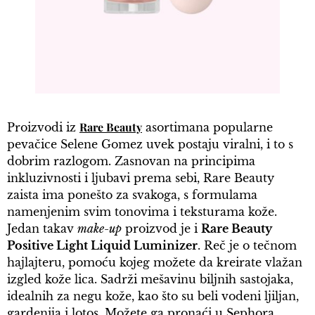
Rare Beauty
Proizvodi iz
asortimana popularne
pevačice Selene Gomez uvek postaju viralni, i to s
dobrim razlogom. Zasnovan na principima
inkluzivnosti i ljubavi prema sebi, Rare Beauty
zaista ima ponešto za svakoga, s formulama
namenjenim svim tonovima i teksturama kože.
Jedan takav
make-up
proizvod je i
Rare Beauty
Positive Light Liquid Luminizer
. Reč je o tečnom
hajlajteru, pomoću kojeg možete da kreirate vlažan
izgled kože lica. Sadrži mešavinu biljnih sastojaka,
idealnih za negu kože, kao što su beli vodeni ljiljan,
gardenija i lotos. Možete ga pronaći u Sephora