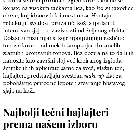
kako bi stvorili prirodan izgled kože. Obično se
koriste na visokim tačkama lica, kao što su jagodice,
obrve, kupidonov luk i most nosa. Hvataju i
reflektuju svetlost, pružajući koži suptilan ili
intenzivan sjaj – u zavisnosti od željenog efekta.
Dolaze u nizu nijansi koje upotpunjuju različite
tonove kože – od mekih šampanjac do smelih
zlatnih i bronzanih tonova. Bez obzira na to da li ih
nanosite kao završni sloj već kreiranog izgleda
šminke ili ih aplicirate same za svež, vlažan ten,
hajlajteri predstavljaju svestran
make-up
alat za
poboljšanje prirodne lepote i stvaranje blistavog
sjaja na koži.
Najbolji tečni hajlajteri
prema našem izboru