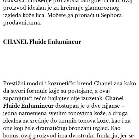
olakšava nanošenje proizvoda bilo gde na licu, ovaj
proizvod idealan je za kreiranje glamuroznog
izgleda kože lica. Možete ga pronaći u Sephora
prodavnicama.
CHANEL Fluide Enlumineur
Prestižni modni i kozmetički brend Chanel zna kako
da stvori formule koje su postojane, a ovaj
zapanjujući tečni hajlajter nije izuzetak.
Chanel
Fluide Enlumineur
dostupan je u dve nijanse –
jedna namenjena svetlim tonovima kože, a druga
idealna za srednje do tamnih tonova kože, kao i za
one koji žele dramatičniji bronzani izgled. Kao
bonus, ovaj proizvod ima dvostruku funkciju, jer se