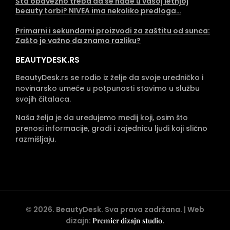
Šta obavezno treba da se nađe u vašoj letnjoj
beauty torbi? NIVEA ima nekoliko predloga…
Primarni i sekundarni proizvodi za zaštitu od sunca:
Zašto je važno da znamo razliku?
BEAUTYDESK.RS
BeautyDesk.rs se rodio iz želje da svoje uredničko i
novinarsko umeće u potpunosti stavimo u službu
svojih čitalaca.
Naša želja je da uređujemo medij koji, osim što
prenosi informacije, gradi i zajednicu ljudi koji slično
razmišljaju.
©
2026
. BeautyDesk. Sva prava zadržana. | Web
dizajn:
Premier dizajn studio
.