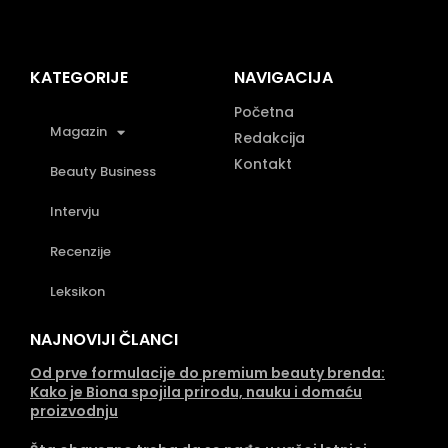
KATEGORIJE
NAVIGACIJA
Početna
Magazin
Redakcija
Kontakt
Beauty Business
Intervju
Recenzije
Leksikon
NAJNOVIJI ČLANCI
Od prve formulacije do premium beauty brenda:
Kako je Biona spojila prirodu, nauku i domaću
proizvodnju