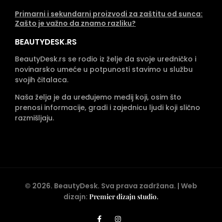
Primarni i sekundarni proizvodi za zaštitu od sunca:
Zašto je važno da znamo razliku?
BEAUTYDESK.RS
BeautyDesk.rs se rodio iz želje da svoje uredničko i
novinarsko umeće u potpunosti stavimo u službu
svojih čitalaca.
Naša želja je da uređujemo medij koji, osim što
prenosi informacije, gradi i zajednicu ljudi koji slično
razmišljaju.
©
2026
. BeautyDesk. Sva prava zadržana. | Web
dizajn:
Premier dizajn studio
.