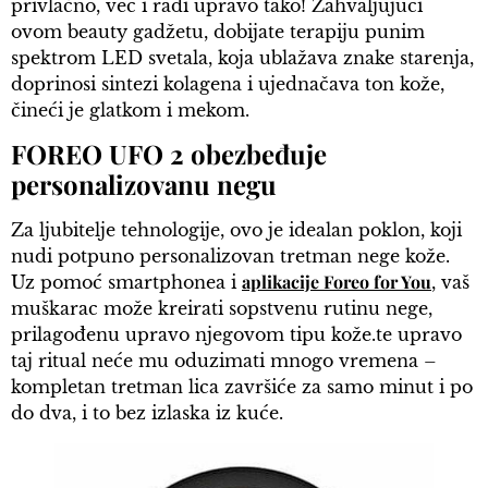
privlačno, već i radi upravo tako! Zahvaljujući
ovom beauty gadžetu, dobijate terapiju punim
spektrom LED svetala, koja ublažava znake starenja,
doprinosi sintezi kolagena i ujednačava ton kože,
čineći je glatkom i mekom.
FOREO UFO 2 obezbeđuje
personalizovanu negu
Za ljubitelje tehnologije, ovo je idealan poklon, koji
nudi potpuno personalizovan tretman nege kože.
aplikacije Foreo for You
Uz pomoć smartphonea i
, vaš
muškarac može kreirati sopstvenu rutinu nege,
prilagođenu upravo njegovom tipu kože.te upravo
taj ritual neće mu oduzimati mnogo vremena –
kompletan tretman lica završiće za samo minut i po
do dva, i to bez izlaska iz kuće.