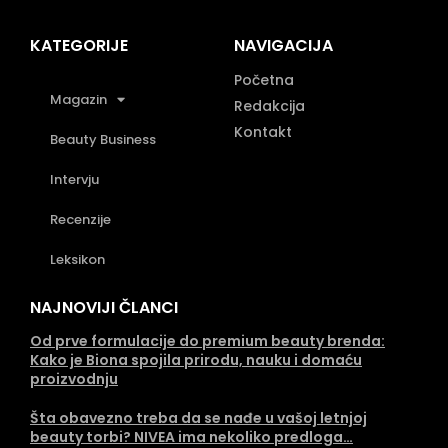
KATEGORIJE
NAVIGACIJA
Početna
Magazin
Redakcija
Kontakt
Beauty Business
Intervju
Recenzije
Leksikon
NAJNOVIJI ČLANCI
Od prve formulacije do premium beauty brenda:
Kako je Biona spojila prirodu, nauku i domaću
proizvodnju
Šta obavezno treba da se nađe u vašoj letnjoj
beauty torbi? NIVEA ima nekoliko predloga…