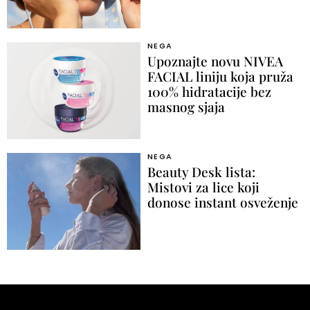
NEGA
Upoznajte novu NIVEA
FACIAL liniju koja pruža
100% hidratacije bez
masnog sjaja
NEGA
Beauty Desk lista:
Mistovi za lice koji
donose instant osveženje