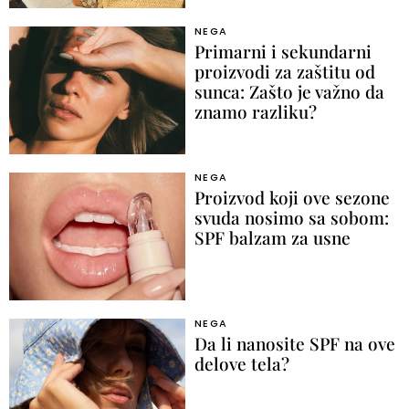
NEGA
Primarni i sekundarni
proizvodi za zaštitu od
sunca: Zašto je važno da
znamo razliku?
NEGA
Proizvod koji ove sezone
svuda nosimo sa sobom:
SPF balzam za usne
NEGA
Da li nanosite SPF na ove
delove tela?