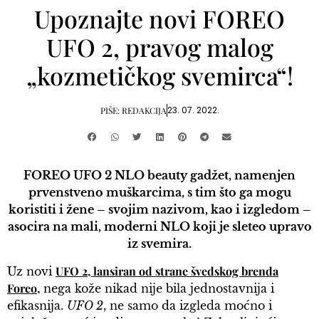
Upoznajte novi FOREO
UFO 2, pravog malog
„kozmetičkog svemirca“!
23. 07. 2022.
PIŠE:
REDAKCIJA
FOREO UFO 2 NLO beauty gadžet, namenjen
prvenstveno muškarcima, s tim što ga mogu
koristiti i žene – svojim nazivom, kao i izgledom –
asocira na mali, moderni NLO koji je sleteo upravo
iz svemira.
UFO 2, lansiran od strane švedskog brenda
Uz novi
Foreo,
nega kože nikad nije bila jednostavnija i
efikasnija.
UFO 2
, ne samo da izgleda moćno i