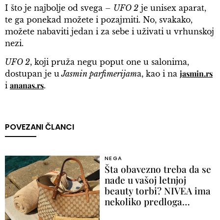
I što je najbolje od svega –
UFO 2
je unisex aparat,
te ga ponekad možete i pozajmiti. No, svakako,
možete nabaviti jedan i za sebe i uživati u vrhunskoj
nezi.
UFO 2
, koji pruža negu poput one u salonima,
jasmin.rs
dostupan je u
Jasmin parfimerijam
a, kao i na
ananas.rs
i
.
POVEZANI ČLANCI
NEGA
Šta obavezno treba da se
nađe u vašoj letnjoj
beauty torbi? NIVEA ima
nekoliko predloga…