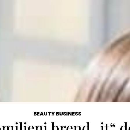
BEAUTY BUSINESS
iljeni brend „it“ de