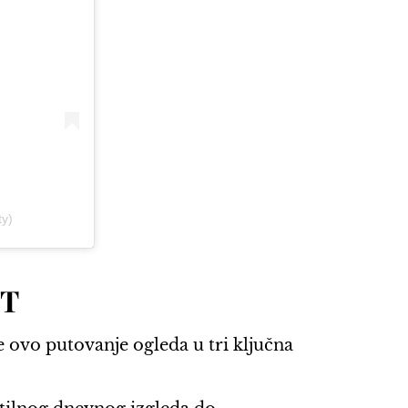
y)
ST
e ovo putovanje ogleda u tri ključna