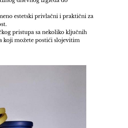
tilnog dnevnog izgleda do
eno estetski privlačni i praktični za
st.
kog pristupa sa nekoliko ključnih
koji možete postići slojevitim