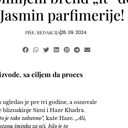
 Jasmin parfimerije!
28. 09. 2024.
PIŠE:
REDAKCIJA
zvode, sa ciljem da proces
ugledao je pre tri godine, a osnovale
re bliznakinje Simi i Haze Khadra.
to je tako zabavno“,
kaže Haze
. „Ali,
tanu šminka za oči, bilo je to