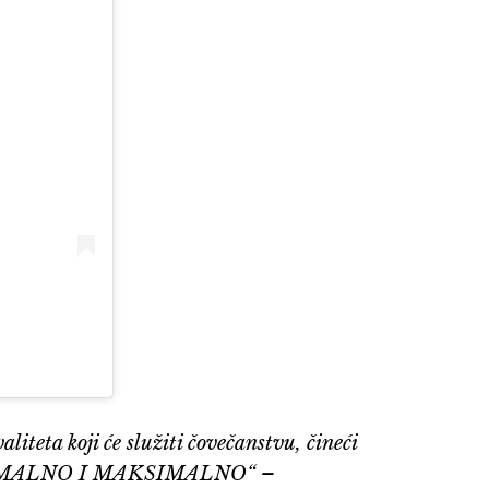
liteta koji će služiti čovečanstvu, čineći
– „MINIMALNO I MAKSIMALNO“ –