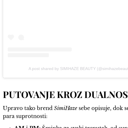
A post shared by SIMIHAZE BEAUTY (@simihazebeaut
PUTOVANJE KROZ DUALNO
Upravo tako brend
SimiHaze
sebe opisuje, dok s
para suprotnosti: