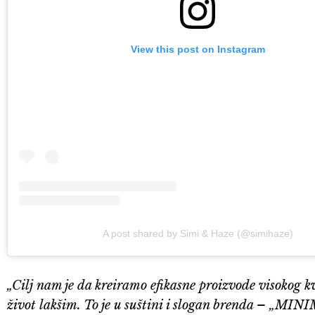
View this post on Instagram
A post shared by Simi & Haze (@simihaze)
„Cilj nam je da kreiramo efikasne proizvode visokog kva
život lakšim. To je u suštini i slogan brenda 