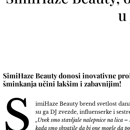
u
SimiHaze Beauty donosi inovativne proi
šminkanja učini lakšim i zabavnijim!
S
imiHaze Beauty brend svetlost dana 
su ga DJ zvezde, influenserke i sest
„Uvek smo stavljale nalepnice na lica – 
kada smo shvatile da bi one mogle da pos