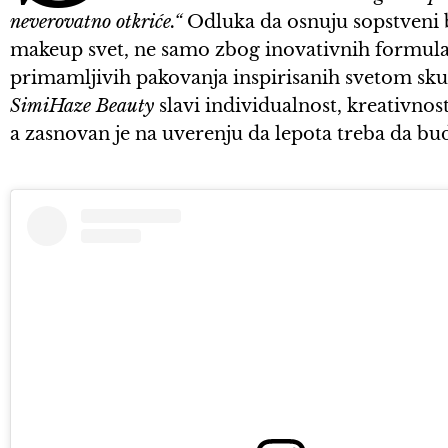
neverovatno otkriće.“
Odluka da osnuju sopstveni 
makeup svet, ne samo zbog inovativnih formulac
primamljivih pakovanja inspirisanih svetom skulp
SimiHaze Beauty
slavi individualnost, kreativno
a zasnovan je na uverenju da lepota treba da bu