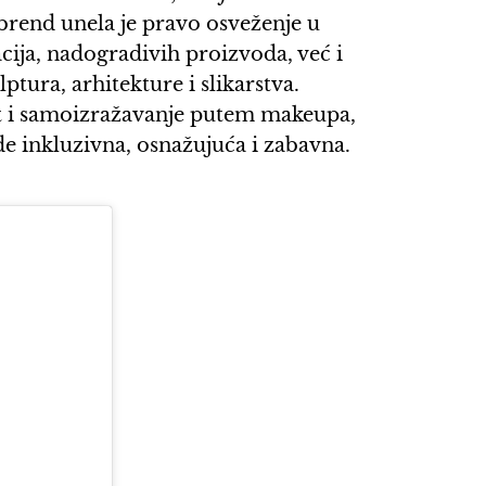
brend unela je pravo osveženje u
ija, nadogradivih proizvoda, već i
tura, arhitekture i slikarstva.
st i samoizražavanje putem makeupa,
de inkluzivna, osnažujuća i zabavna.