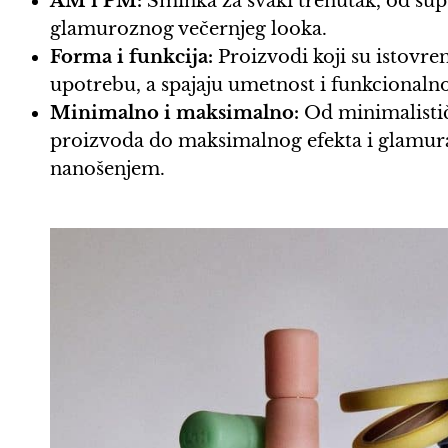
AM i PM:
Šminka za svaki trenutak, od sup
glamuroznog večernjeg looka.
Forma i funkcija:
Proizvodi koji su istovrem
upotrebu, a spajaju umetnost i funkcionalno
Minimalno i maksimalno:
Od minimalistič
proizvoda do maksimalnog efekta i glamura 
nanošenjem.