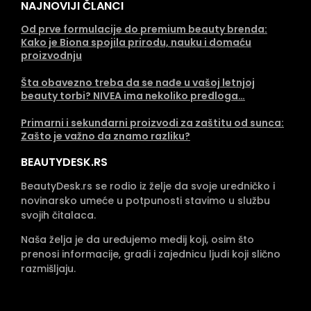
NAJNOVIJI ČLANCI
Od prve formulacije do premium beauty brenda:
Kako je Biona spojila prirodu, nauku i domaću
proizvodnju
Šta obavezno treba da se nađe u vašoj letnjoj
beauty torbi? NIVEA ima nekoliko predloga…
Primarni i sekundarni proizvodi za zaštitu od sunca:
Zašto je važno da znamo razliku?
BEAUTYDESK.RS
BeautyDesk.rs se rodio iz želje da svoje uredničko i
novinarsko umeće u potpunosti stavimo u službu
svojih čitalaca.
Naša želja je da uređujemo medij koji, osim što
prenosi informacije, gradi i zajednicu ljudi koji slično
razmišljaju.