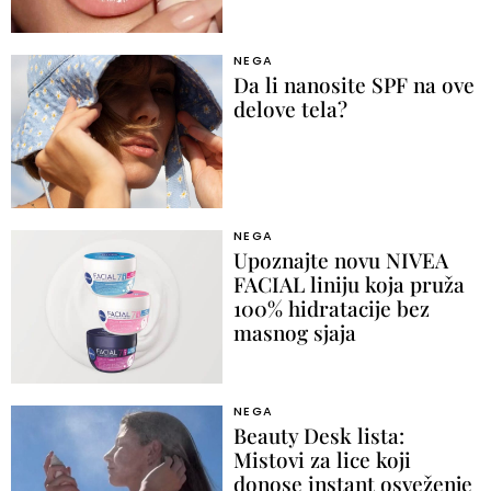
NEGA
Da li nanosite SPF na ove
delove tela?
NEGA
Upoznajte novu NIVEA
FACIAL liniju koja pruža
100% hidratacije bez
masnog sjaja
NEGA
Beauty Desk lista:
Mistovi za lice koji
donose instant osveženje