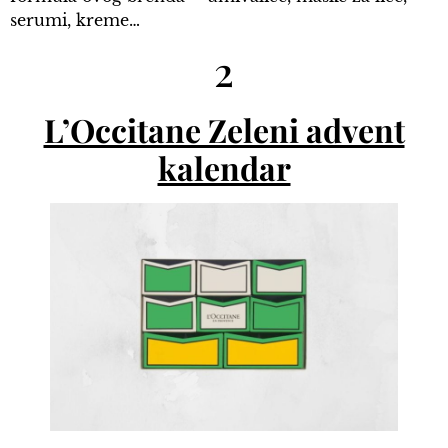
serumi, kreme…
2
L’Occitane Zeleni advent
kalendar