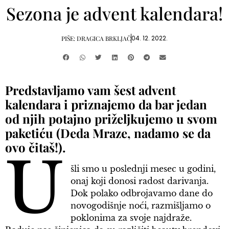
Sezona je advent kalendara!
04. 12. 2022.
PIŠE:
DRAGICA BRKLJAČ
Predstavljamo vam šest advent
kalendara i priznajemo da bar jedan
od njih potajno priželjkujemo u svom
paketiću (Deda Mraze, nadamo se da
ovo čitaš!).
U
šli smo u poslednji mesec u godini,
onaj koji donosi radost darivanja.
Dok polako odbrojavamo dane do
novogodišnje noći, razmišljamo o
poklonima za svoje najdraže.