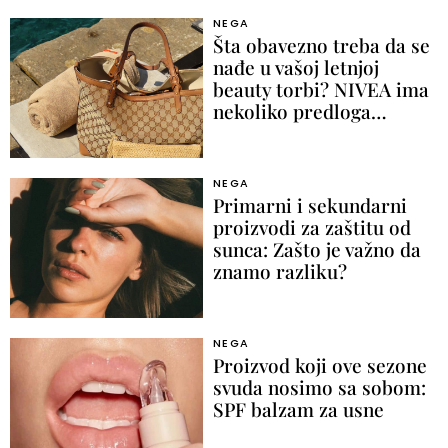
NEGA
Šta obavezno treba da se
nađe u vašoj letnjoj
beauty torbi? NIVEA ima
nekoliko predloga…
NEGA
Primarni i sekundarni
proizvodi za zaštitu od
sunca: Zašto je važno da
znamo razliku?
NEGA
Proizvod koji ove sezone
svuda nosimo sa sobom:
SPF balzam za usne