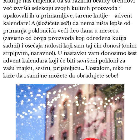
Raduje nas činjenica da su različiti beauty brendovi
već izvršili selekciju svojih kultnih proizvoda i
upakovali ih u primamljive, šarene kutije – advent
kalendare! A (složićete se?!) da nema ništa lepše od
primanja poklončića veći deo dana u mesecu
(zavisno od broja proizvoda koji određena kutija
sadrži) i osećaja radosti koji sam taj čin donosi (onim
strpljivim, naravno!). U nastavku vam donosimo šest
advent kalendara koji će biti savršeni pokloni za
vašu majku, sestru, prijateljicu… Uostalom, niko ne
kaže da i sami ne možete da obradujete sebe!