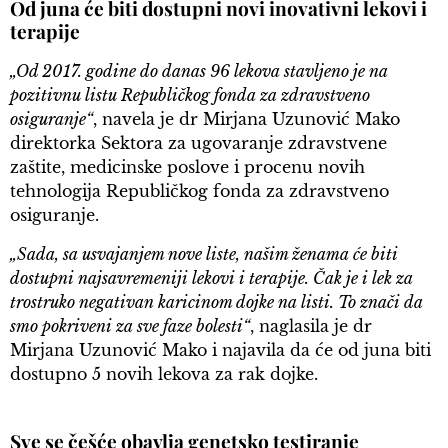
Od juna će biti dostupni novi inovativni lekovi i
terapije
„Od 2017. godine do danas 96 lekova stavljeno je na
pozitivnu listu Republičkog fonda za zdravstveno
osiguranje“
, navela je dr Mirjana Uzunović Mako
direktorka Sektora za ugovaranje zdravstvene
zaštite, medicinske poslove i procenu novih
tehnologija Republičkog fonda za zdravstveno
osiguranje.
„Sada, sa usvajanjem nove liste, našim ženama će biti
dostupni najsavremeniji lekovi i terapije. Čak je i lek za
trostruko negativan karicinom dojke na listi. To znači da
smo pokriveni za sve faze bolesti“
, naglasila je dr
Mirjana Uzunović Mako i najavila da će od juna biti
dostupno 5 novih lekova za rak dojke.
Sve se češće obavlja genetsko testiranje