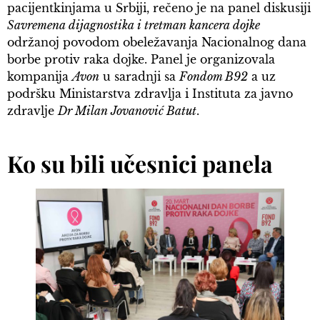
pacijentkinjama u Srbiji, rečeno je na panel diskusiji
Savremena dijagnostika i tretman kancera dojke
održanoj povodom obeležavanja Nacionalnog dana
borbe protiv raka dojke. Panel je organizovala
kompanija
Avon
u saradnji sa
Fondom B92
a uz
podršku Ministarstva zdravlja i Instituta za javno
zdravlje
Dr Milan Jovanović Batut
.
Ko su bili učesnici panela