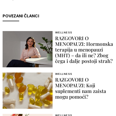
POVEZANI ČLANCI
WELLNESS
RAZGOVORI O
MENOPAUZI: Hormonska
terapija u menopauzi
(MHT) – da ili ne? Zbog
čega i dalje postoji strah?
WELLNESS
RAZGOVORI O
MENOPAUZI: Koji
suplementi nam zaista
mogu pomoći?
WELLNESS