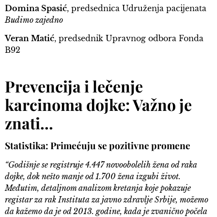
Domina Spasić
, predsednica Udruženja pacijenata
Budimo zajedno
Veran Matić
, predsednik Upravnog odbora Fonda
B92
Prevencija i lečenje
karcinoma dojke: Važno je
znati…
Statistika: Primećuju se pozitivne promene
“Godišnje se registruje 4.447 novoobolelih žena od raka
dojke, dok nešto manje od 1.700 žena izgubi život.
Međutim, detaljnom analizom kretanja koje pokazuje
registar za rak Instituta za javno zdravlje Srbije, možemo
da kažemo da je od 2013. godine, kada je zvanično počela