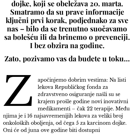
dojke, koji se obeležava 20. marta.
Smatramo da su prave informacije
ključni prvi korak, podjednako za sve
nas – bilo da se trenutno suočavamo
sa bolešću ili da brinemo o prevenciji.
I bez obzira na godine.
Zato, pozivamo vas da budete u toku…
Z
apočinjemo dobrim vestima: Na listi
lekova Republičkog fonda za
zdravstveno osiguranje našli su se
krajem prošle godine novi inovativni
medikamenti – čak 22 terapije. Među
njima je i 16 najsavremenijih lekova za veliki broj
onkoloških oboljenja, od čega 5 za karcinom dojke.
Oni će od juna ove godine biti dostupni