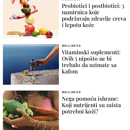
Probiotici i postbiotici: 5
namirnica koje
podržavaju zdravlje creva
i lepotu kože
WELLNESS
Vitaminski suplementi:
Ovih 5 nipošto ne bi
trebalo da uzimate sa
kafom
WELLNESS
Nega pomoću ishrane:
Koji nutrijenti su zaista
potrebni koži?