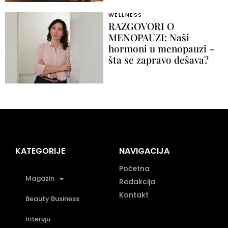
WELLNESS
RAZGOVORI O
MENOPAUZI: Naši
hormoni u menopauzi –
šta se zapravo dešava?
KATEGORIJE
NAVIGACIJA
Početna
Magazin
Redakcija
Kontakt
Beauty Business
Intervju