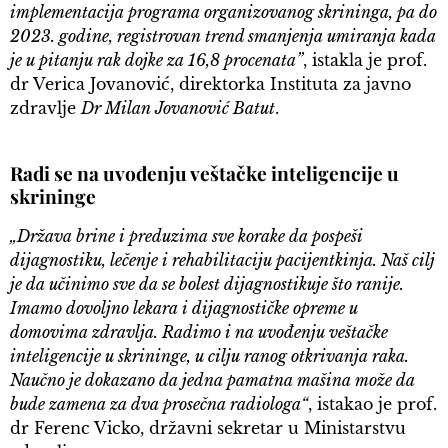
implementacija programa organizovanog skrininga, pa do
2023. godine, registrovan trend smanjenja umiranja kada
je u pitanju rak dojke za 16,8 procenata”
, istakla je prof.
dr Verica Jovanović, direktorka Instituta za javno
zdravlje
Dr Milan Jovanović Batut
.
Radi se na uvođenju veštačke inteligencije u
skrininge
„Država brine i preduzima sve korake da pospeši
dijagnostiku, lečenje i rehabilitaciju pacijentkinja. Naš cilj
je da učinimo sve da se bolest dijagnostikuje što ranije.
Imamo dovoljno lekara i dijagnostičke opreme u
domovima zdravlja. Radimo i na uvođenju veštačke
inteligencije u skrininge, u cilju ranog otkrivanja raka.
Naučno je dokazano da jedna pamatna mašina može da
bude zamena za dva prosečna radiologa“
, istakao je prof.
dr Ferenc Vicko, državni sekretar u Ministarstvu