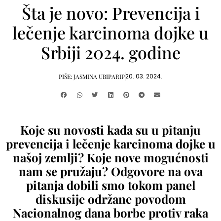
Šta je novo: Prevencija i
lečenje karcinoma dojke u
Srbiji 2024. godine
20. 03. 2024.
PIŠE:
JASMINA UBIPARIP
Koje su novosti kada su u pitanju
prevencija i lečenje karcinoma dojke u
našoj zemlji? Koje nove mogućnosti
nam se pružaju? Odgovore na ova
pitanja dobili smo tokom panel
diskusije održane povodom
Nacionalnog dana borbe protiv raka