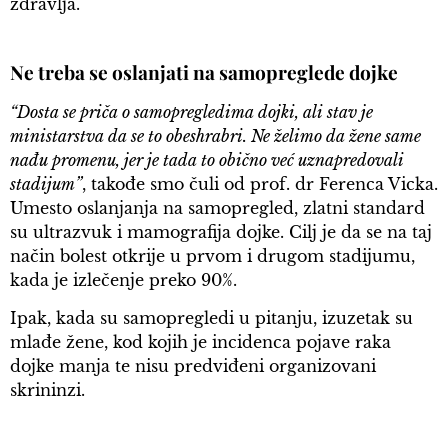
zdravlja.
Ne treba se oslanjati na samopreglede dojke
“Dosta se priča o samopregledima dojki, ali stav je
ministarstva da se to obeshrabri. Ne želimo da žene same
nađu promenu, jer je tada to obično već uznapredovali
stadijum”
, takođe smo čuli od prof. dr Ferenca Vicka.
Umesto oslanjanja na samopregled, zlatni standard
su ultrazvuk i mamografija dojke. Cilj je da se na taj
način bolest otkrije u prvom i drugom stadijumu,
kada je izlečenje preko 90%.
Ipak, kada su samopregledi u pitanju, izuzetak su
mlađe žene, kod kojih je incidenca pojave raka
dojke manja te nisu predviđeni organizovani
skrininzi.