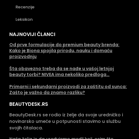
Recenzije
Leksikon
NAJNOVIJI ČLANCI
Od prve formulacije do premium beauty brenda:
Kako je Biona spojila prirodu, nauku i domaću
proizvodnju
Šta obavezno treba da se nađe u vašoj letnjoj
beauty torbi? NIVEA ima nekoliko predloga…
Primarni i sekundarni proizvodi za zaštitu od sunca:
Zašto je važno da znamo razliku?
BEAUTYDESK.RS
BeautyDesk.rs se rodio iz želje da svoje uredničko i
novinarsko umeće u potpunosti stavimo u službu
svojih čitalaca.
Naša želja je da uređujemo medij koji, osim što