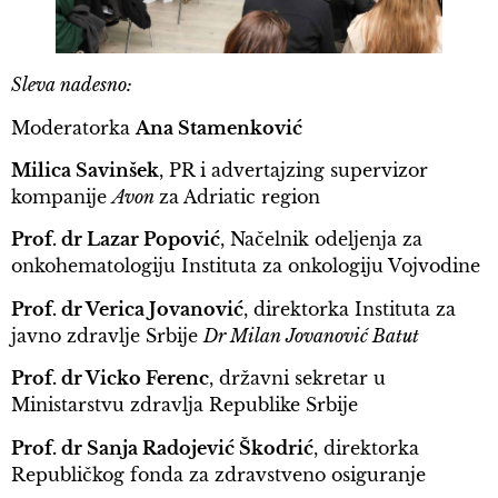
Sleva nadesno:
Moderatorka
Ana Stamenković
Milica Savinšek
, PR i advertajzing supervizor
kompanije
Avon
za Adriatic region
Prof. dr Lazar Popović
, Načelnik odeljenja za
onkohematologiju Instituta za onkologiju Vojvodine
Prof. dr Verica Jovanović
, direktorka Instituta za
javno zdravlje Srbije
Dr Milan Jovanović Batut
Prof. dr Vicko Ferenc
, državni sekretar u
Ministarstvu zdravlja Republike Srbije
Prof. dr Sanja Radojević Škodrić
, direktorka
Republičkog fonda za zdravstveno osiguranje