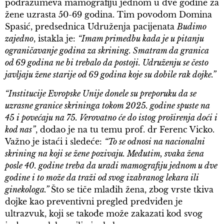
podrazumeva mamografiju jednom u dve godine za
žene uzrasta 50-69 godina. Tim povodom Domina
Spasić, predsednica Udruženja pacijenata
Budimo
zajedno
, istakla je:
“Imam primedbu kada je u pitanju
ograničavanje godina za skrining. Smatram da granica
od 69 godina ne bi trebalo da postoji. Udruženju se često
javljaju žene starije od 69 godina koje su dobile rak dojke.”
“Institucije Evropske Unije donele su preporuku da se
uzrasne granice skrininga tokom 2025. godine spuste na
45 i povećaju na 75. Verovatno će do istog proširenja doći i
kod nas”
, dodao je na tu temu prof. dr Ferenc Vicko.
Važno je istaći i sledeće:
“To se odnosi na nacionalni
skrining na koji se žene pozivaju. Međutim, svaka žena
posle 40. godine treba da uradi mamografiju jednom u dve
godine i to može da traži od svog izabranog lekara ili
ginekologa.”
Što se tiče mlađih žena, zbog vrste tkiva
dojke kao preventivni pregled predviđen je
ultrazvuk, koji se takođe može zakazati kod svog