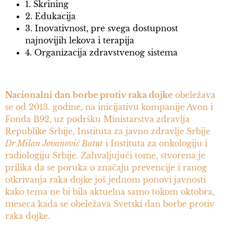
1. Skrining
2. Edukacija
3. Inovativnost, pre svega dostupnost
najnovijih lekova i terapija
4. Organizacija zdravstvenog sistema
Nacionalni dan borbe protiv raka dojke
obeležava
se od 2013. godine, na inicijativu kompanije Avon i
Fonda B92, uz podršku Ministarstva zdravlja
Republike Srbije, Instituta za javno zdravlje Srbije
Dr Milan Jovanović Batut
i Instituta za onkologiju i
radiologiju Srbije. Zahvaljujući tome, stvorena je
prilika da se poruka o značaju prevencije i ranog
otkrivanja raka dojke još jednom ponovi javnosti
kako tema ne bi bila aktuelna samo tokom oktobra,
meseca kada se obeležava Svetski dan borbe protiv
raka dojke.