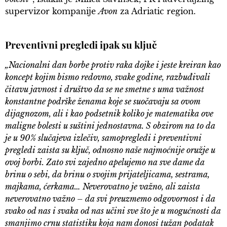
supervizor kompanije
Avon
za Adriatic region.
Preventivni pregledi ipak su ključ
„Nacionalni dan borbe protiv raka dojke i jeste kreiran kao
koncept kojim bismo redovno, svake godine, razbuđivali
čitavu javnost i društvo da se ne smetne s uma važnost
konstantne podrške ženama koje se suočavaju sa ovom
dijagnozom, ali i kao podsetnik koliko je matematika ove
maligne bolesti u suštini jednostavna. S obzirom na to da
je u 90% slučajeva izlečiv, samopregledi i preventivni
pregledi zaista su ključ, odnosno naše najmoćnije oružje u
ovoj borbi. Zato svi zajedno apelujemo na sve dame da
brinu o sebi, da brinu o svojim prijateljicama, sestrama,
majkama, ćerkama… Neverovatno je važno, ali zaista
neverovatno važno – da svi preuzmemo odgovornost i da
svako od nas i svaka od nas učini sve što je u mogućnosti da
smanjimo crnu statistiku koja nam donosi tužan podatak