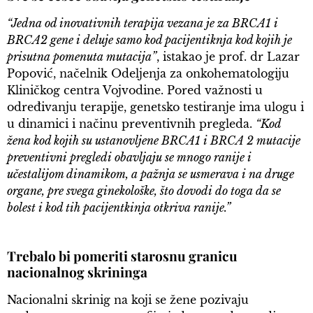
“Jedna od inovativnih terapija vezana je za BRCA1 i
BRCA2 gene i deluje samo kod pacijentiknja kod kojih je
prisutna pomenuta mutacija”
, istakao je prof. dr Lazar
Popović, načelnik Odeljenja za onkohematologiju
Kliničkog centra Vojvodine. Pored važnosti u
određivanju terapije, genetsko testiranje ima ulogu i
u dinamici i načinu preventivnih pregleda.
“Kod
žena kod kojih su ustanovljene BRCA1 i BRCA 2 mutacije
preventivni pregledi obavljaju se mnogo ranije i
učestalijom dinamikom, a pažnja se usmerava i na druge
organe, pre svega ginekološke, što dovodi do toga da se
bolest i kod tih pacijentkinja otkriva ranije.”
Trebalo bi pomeriti starosnu granicu
nacionalnog skrininga
Nacionalni skrinig na koji se žene pozivaju