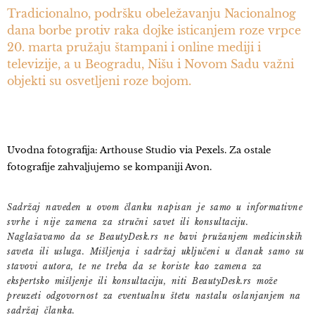
Tradicionalno, podršku obeležavanju Nacionalnog
dana borbe protiv raka dojke isticanjem roze vrpce
20. marta pružaju štampani i online mediji i
televizije, a u Beogradu, Nišu i Novom Sadu važni
objekti su osvetljeni roze bojom.
Uvodna fotografija: Arthouse Studio via Pexels. Za ostale
fotografije zahvaljujemo se kompaniji Avon.
Sadržaj naveden u ovom članku napisan je samo u informativne
svrhe i nije zamena za stručni savet ili konsultaciju.
Naglašavamo da se BeautyDesk.rs ne bavi pružanjem medicinskih
saveta ili usluga. Mišljenja i sadržaj uključeni u članak samo su
stavovi autora, te ne treba da se koriste kao zamena za
ekspertsko mišljenje ili konsultaciju, niti BeautyDesk.rs može
preuzeti odgovornost za eventualnu štetu nastalu oslanjanjem na
sadržaj članka.