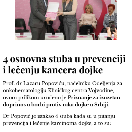
4 osnovna stuba u prevenciji
i lečenju kancera dojke
Prof. dr Lazaru Popoviću, načelniku Odeljenja za
onkohematologiju Kliničkog centra Vojvodine,
ovom prilikom uručeno je
Priznanje za izuzetan
doprinos u borbi protiv raka dojke u Srbiji.
Dr Popović je istakao 4 stuba kada su u pitanju
prevencija i lečenje karcinoma dojke, a to su: