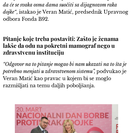
da će se svaka osma dama suočiti sa dijagnozom raka
dojke“
, istakao je Veran Matić, predsednik Upravnog
odbora Fonda B92.
Pitanje koje treba postaviti: Zašto je ženama
lakše da odu na pokretni mamograf nego u
zdravstvenu instituciju
“Odgovor na to pitanje mogao bi nam ukazati na to šta je
potrebno menjati u zdravstvenom sistemu”,
podvukao je
Veran Matić kao pravac u kojem bi se moglo
razmišljati na temu daljih poboljšanja.