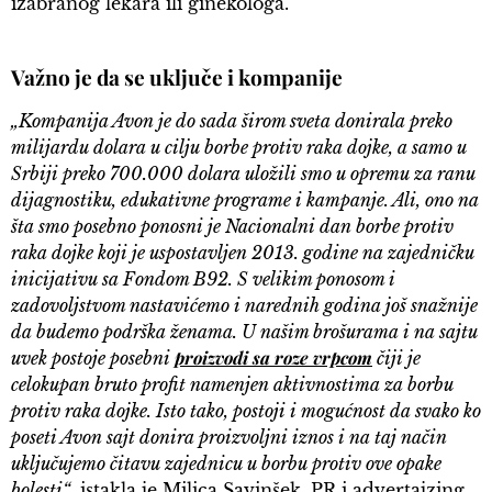
izabranog lekara ili ginekologa.
Važno je da se uključe i kompanije
„Kompanija Avon je do sada širom sveta donirala preko
milijardu dolara u cilju borbe protiv raka dojke, a samo u
Srbiji preko 700.000 dolara uložili smo u opremu za ranu
dijagnostiku, edukativne programe i kampanje. Ali, ono na
šta smo posebno ponosni je Nacionalni dan borbe protiv
raka dojke koji je uspostavljen 2013. godine na zajedničku
inicijativu sa Fondom B92. S velikim ponosom i
zadovoljstvom nastavićemo i narednih godina još snažnije
da budemo podrška ženama. U našim brošurama i na sajtu
proizvodi sa roze vrpcom
uvek postoje posebni
čiji je
celokupan bruto profit namenjen aktivnostima za borbu
protiv raka dojke. Isto tako, postoji i mogućnost da svako ko
poseti Avon sajt donira proizvoljni iznos i na taj način
uključujemo čitavu zajednicu u borbu protiv ove opake
bolesti“
, istakla je Milica Savinšek, PR i advertajzing