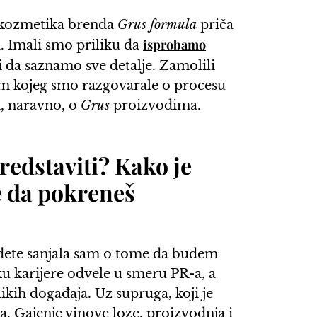
, kozmetika brenda
Grus formula
priča
isprobamo
a. Imali smo priliku da
i da saznamo sve detalje. Zamolili
om kojeg smo razgovarale o procesu
i, naravno, o
Grus
proizvodima.
redstaviti? Kako je
ke da pokreneš
dete sanjala sam o tome da budem
u karijere odvele u smeru PR-a, a
kih događaja. Uz supruga, koji je
na. Gajenje vinove loze, proizvodnja i