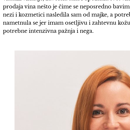
prodaja vina nešto je čime se neposredno bavim
nezi i kozmetici nasledila sam od majke, a potre
nametnula se jer imam osetljivu i zahtevnu kožu –
potrebne intenzivna pažnja i nega.