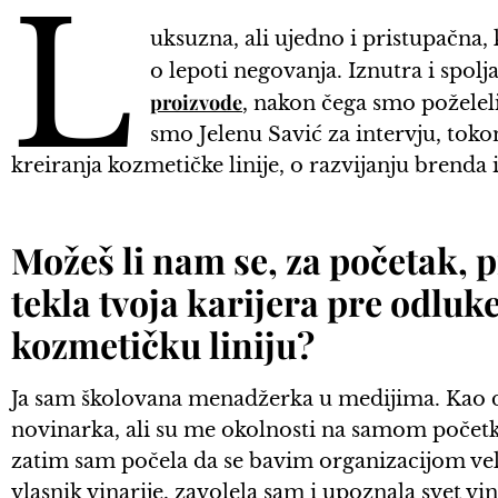
L
uksuzna, ali ujedno i pristupačna
o lepoti negovanja. Iznutra i spolj
proizvode
, nakon čega smo poželel
smo Jelenu Savić za intervju, tok
kreiranja kozmetičke linije, o razvijanju brenda 
Možeš li nam se, za početak, p
tekla tvoja karijera pre odlu
kozmetičku liniju?
Ja sam školovana menadžerka u medijima. Kao 
novinarka, ali su me okolnosti na samom početk
zatim sam počela da se bavim organizacijom veli
vlasnik vinarije, zavolela sam i upoznala svet vi