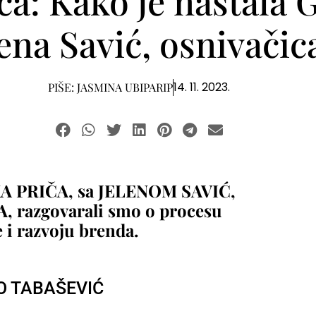
iča: Kako je nasta
lena Savić, osnivači
14. 11. 2023.
PIŠE:
JASMINA UBIPARIP
ČKA PRIČA, sa JELENOM SAVIĆ,
 razgovarali smo o procesu
e i razvoju brenda.
O TABAŠEVIĆ