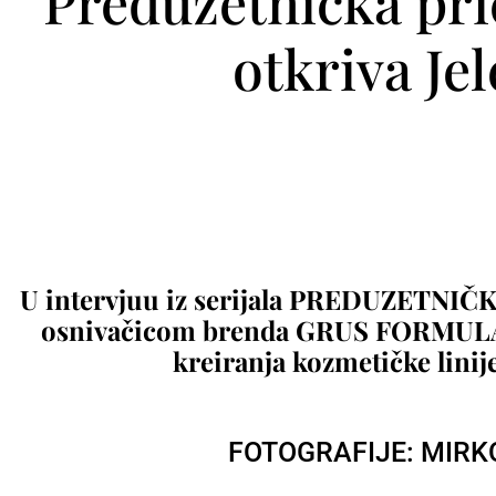
Preduzetnička pr
otkriva Je
U intervjuu iz serijala PREDUZETNI
osnivačicom brenda GRUS FORMULA,
kreiranja kozmetičke linij
FOTOGRAFIJE: MIRK