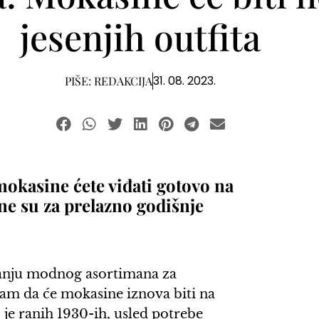
jesenjih outfita
31. 08. 2023.
PIŠE:
REDAKCIJA
okasine ćete viđati gotovo na
ne su za prelazno godišnje
ljanju modnog asortimana za
am da će mokasine iznova biti na
je ranih 1930-ih, usled potrebe