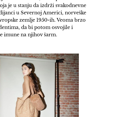
a je u stanju da izdrži svakodnevne
ndijanci u Severnoj Americi, norveške
 evropske zemlje 1950-ih. Veoma brzo
entima, da bi potom osvojile i
le imune na njihov šarm.