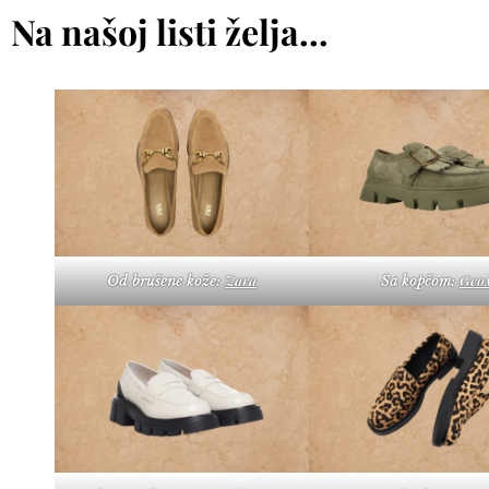
Na našoj listi želja…
Zara
Geo
Od brušene kože:
Sa kopčom: