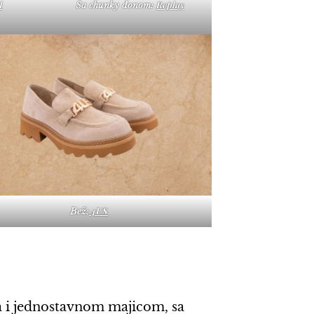
d
Replay
Sa chunky đonom:
4US
Bež:
a i jednostavnom majicom, sa