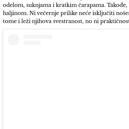
odelom, suknjama i kratkim čarapama. Takođe, 
haljinom. Ni večernje prilike neće isključiti no
tome i leži njihova svestranost, no ni praktičnos