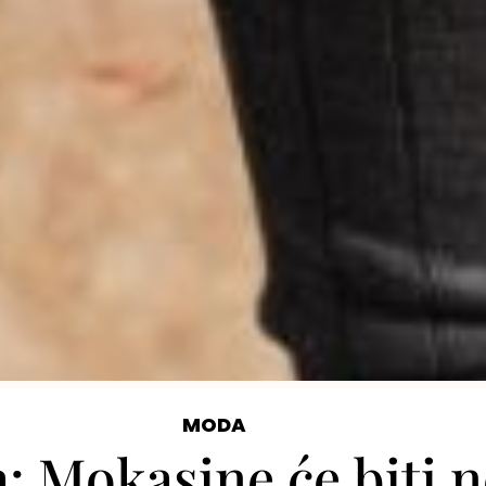
MODA
 Mokasine će biti n