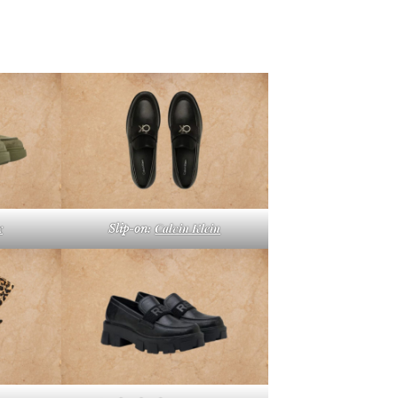
x
Calvin Klein
Slip-on: