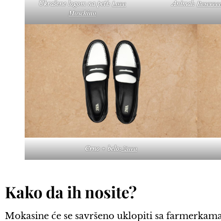
Love
Reserve
Ukrašene logom na peti:
Animal:
Moschino
Zara
Crno + belo:
Kako da ih nosite?
Mokasine će se savršeno uklopiti sa farmerkam