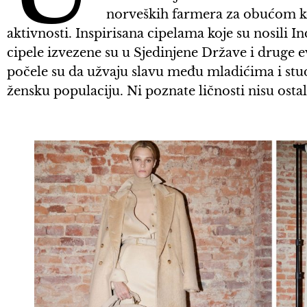
norveških farmera za obućom koj
aktivnosti. Inspirisana cipelama koje su nosili I
cipele izvezene su u Sjedinjene Države i druge
počele su da užvaju slavu među mladićima i stud
žensku populaciju. Ni poznate ličnosti nisu osta