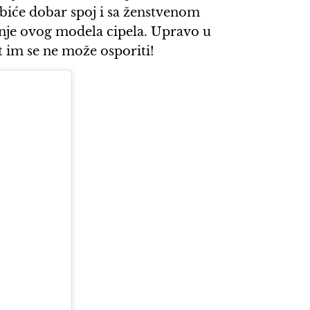
biće dobar spoj i sa ženstvenom
šenje ovog modela cipela. Upravo u
t im se ne može osporiti!