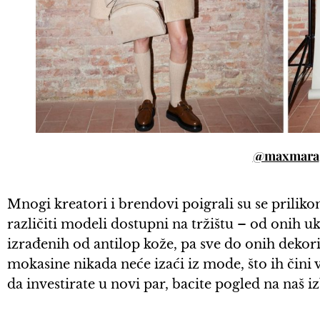
@maxmara
Mnogi kreatori i brendovi poigrali su se prilikom
različiti modeli dostupni na tržištu – od onih
izrađenih od antilop kože, pa sve do onih dekor
mokasine nikada neće izaći iz mode, što ih čini 
da investirate u novi par, bacite pogled na naš i