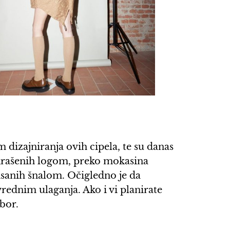
 dizajniranja ovih cipela, te su danas
 ukrašenih logom, preko mokasina
isanih šnalom. Očigledno je da
vrednim ulaganja. Ako i vi planirate
zbor.