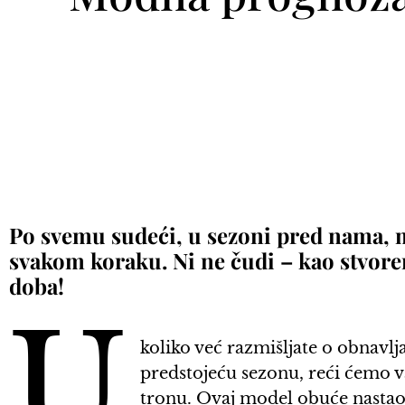
Po svemu sudeći, u sezoni pred nama, m
svakom koraku. Ni ne čudi – kao stvore
doba!
U
koliko već razmišljate o obnav
predstojeću sezonu, reći ćemo v
tronu. Ovaj model obuće nastao 