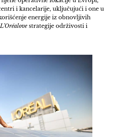
e njene operativne lokacije u Evropi,
entri i kancelarije, uključujući i one u
orišćenje energije iz obnovljivih
e
L’Oréalove
strategije održivosti i