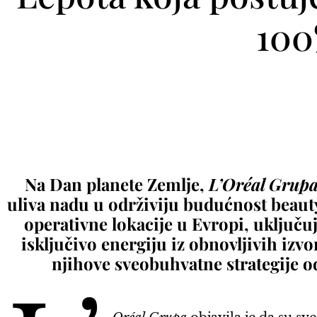
100
Na Dan planete Zemlje,
L’Oréal Grup
uliva nadu u održiviju budućnost beauty
operativne lokacije u Evropi, uključuj
isključivo energiju iz obnovljivih izv
njihove sveobuhvatne strategije o