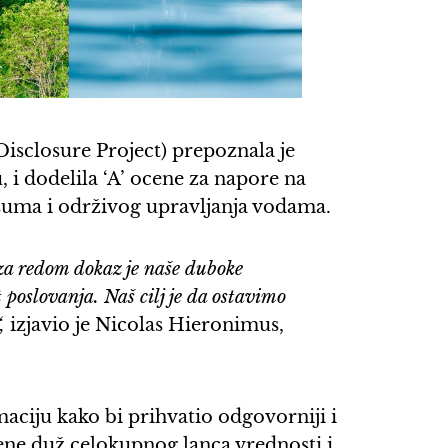
isclosure Project) prepoznala je
 i dodelila ‘A’ ocene za napore na
 šuma i održivog upravljanja vodama.
za redom dokaz je naše duboke
 poslovanja. Naš cilj je da ostavimo
,
izjavio je Nicolas Hieronimus,
aciju kako bi prihvatio odgovorniji i
ene duž celokupnog lanca vrednosti i