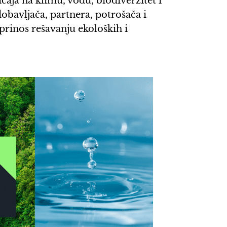
icaja na klimu, vodu, biodiverzitet i
obavljača, partnera, potrošača i
prinos rešavanju ekoloških i