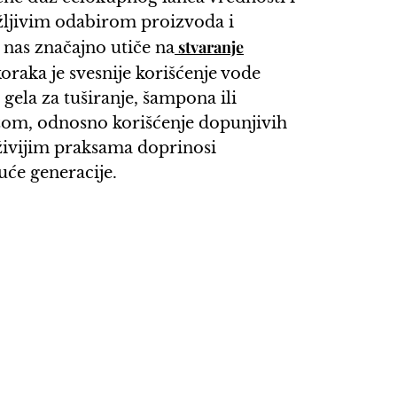
žljivim odabirom proizvoda i
stvaranje
nas značajno utiče na
koraka je svesnije korišćenje vode
ela za tuširanje, šampona ili
ažom, odnosno korišćenje dopunjivih
rživijim praksama doprinosi
uće generacije.