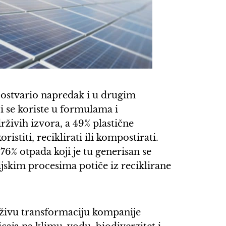
 ostvario napredak i u drugim
i se koriste u formulama i
rživih izvora, a 49% plastične
titi, reciklirati ili kompostirati.
76% otpada koji je tu generisan se
rijskim procesima potiče iz reciklirane
rživu transformaciju kompanije