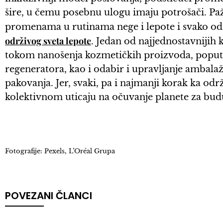
šire, u čemu posebnu ulogu imaju potrošači. Pa
promenama u rutinama nege i lepote i svako od 
održivog sveta lepote
. Jedan od najjednostavnijih 
tokom nanošenja kozmetičkih proizvoda, poput g
regeneratora, kao i odabir i upravljanje ambal
pakovanja. Jer, svaki, pa i najmanji korak ka od
kolektivnom uticaju na očuvanje planete za bud
Fotografije: Pexels, L’Oréal Grupa
POVEZANI ČLANCI