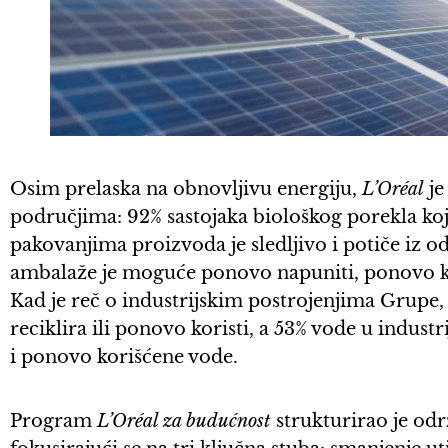
Osim prelaska na obnovljivu energiju,
L’Oréal
je
područjima: 92% sastojaka biološkog porekla koj
pakovanjima proizvoda je sledljivo i potiče iz od
ambalaže je moguće ponovo napuniti, ponovo koris
Kad je reč o industrijskim postrojenjima Grupe, 
reciklira ili ponovo koristi, a 53% vode u indust
i ponovo korišćene vode.
Program
L’Oréal za budućnost
strukturirao je od