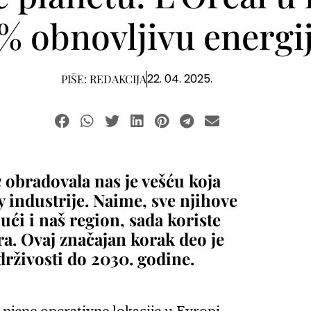
% obnovljivu energi
22. 04. 2025.
PIŠE:
REDAKCIJA
a
obradovala nas je vešću koja
 industrije. Naime, sve njihove
ući i naš region, sada koriste
ora. Ovaj značajan korak deo je
drživosti do 2030. godine.