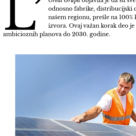
L’
Oréal Grupa
objavila je da su sv
odnosno fabrike, distribucijski c
našem regionu, prešle na 100% k
izvora. Ovaj važan korak deo j
ambicioznih planova do 2030. godine.