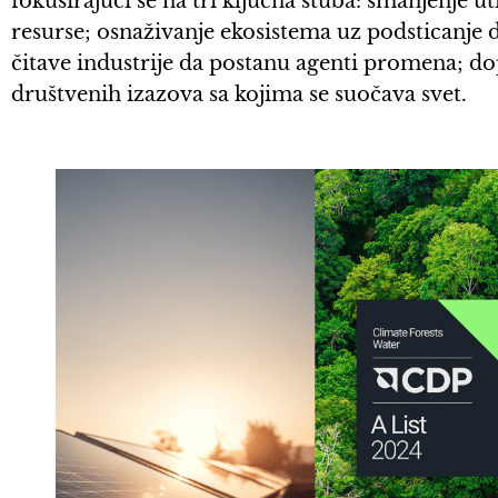
fokusirajući se na tri ključna stuba: smanjenje ut
resurse; osnaživanje ekosistema uz podsticanje d
čitave industrije da postanu agenti promena; do
društvenih izazova sa kojima se suočava svet.