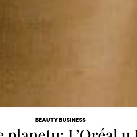
BEAUTY BUSINESS
e planetu: L’Oréal u