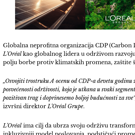
Globalna neprofitna organizacija CDP (Carbon D
L’Oréal
kao globalnog lidera u održivom razvoju,
polju borbe protiv klimatskih promena, zaštite
„Osvojiti trostruku A ocenu od CDP-a devetu godinu 
posvećenosti održivosti, koja je utkana u svaki segment
pozitivan trag i doprinesemo boljoj budućnosti za sve“
izvršni direktor
L’Oréal Grupe
.
L’Oréal
ima cilj da ubrza svoju održivu transform
inkluzivniji model poslovanja, podstičući prom