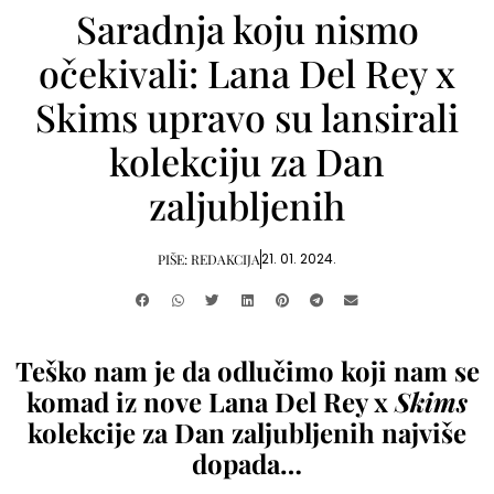
Saradnja koju nismo
očekivali: Lana Del Rey x
Skims upravo su lansirali
kolekciju za Dan
zaljubljenih
21. 01. 2024.
PIŠE:
REDAKCIJA
Teško nam je da odlučimo koji nam se
komad iz nove Lana Del Rey x
Skims
kolekcije za Dan zaljubljenih najviše
dopada…