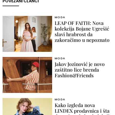
POVEZANI ČLANCI
MODA
LEAP OF FAITH: Nova
kolekcija Bojane Ugrešić
slavi hrabrost da
zakoračimo u nepoznato
MODA
Jakov Jozinović je novo
zaštitno lice brenda
Fashion&Friends
MODA
Kako izgleda nova
LINDEX prodavnica i šta