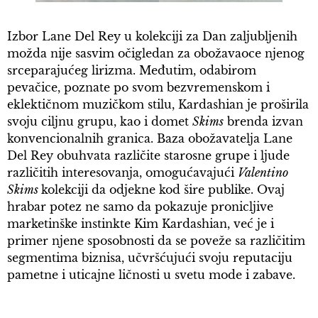
Izbor Lane Del Rey u kolekciji za Dan zaljubljenih
možda nije sasvim očigledan za obožavaoce njenog
srceparajućeg lirizma. Međutim, odabirom
pevačice, poznate po svom bezvremenskom i
eklektičnom muzičkom stilu, Kardashian je proširila
svoju ciljnu grupu, kao i domet
Skims
brenda izvan
konvencionalnih granica. Baza obožavatelja Lane
Del Rey obuhvata različite starosne grupe i ljude
različitih interesovanja, omogućavajući
Valentino
Skims
kolekciji da odjekne kod šire publike. Ovaj
hrabar potez ne samo da pokazuje pronicljive
marketinške instinkte Kim Kardashian, već je i
primer njene sposobnosti da se poveže sa različitim
segmentima biznisa, učvršćujući svoju reputaciju
pametne i uticajne ličnosti u svetu mode i zabave.