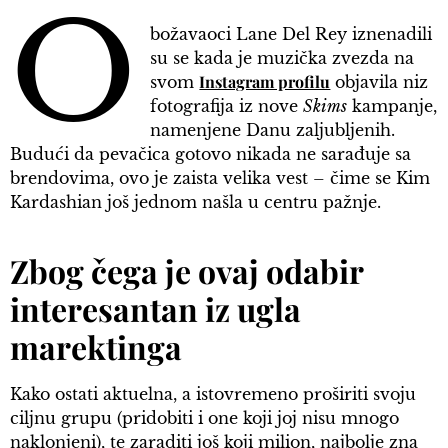
O
božavaoci Lane Del Rey iznenadili
su se kada je muzička zvezda na
Instagram profilu
svom
objavila niz
fotografija iz nove
Skims
kampanje,
namenjene Danu zaljubljenih.
Budući da pevačica gotovo nikada ne sarađuje sa
brendovima, ovo je zaista velika vest – čime se Kim
Kardashian još jednom našla u centru pažnje.
Zbog čega je ovaj odabir
interesantan iz ugla
marektinga
Kako ostati aktuelna, a istovremeno proširiti svoju
ciljnu grupu (pridobiti i one koji joj nisu mnogo
naklonjeni), te zaraditi još koji milion, najbolje zna