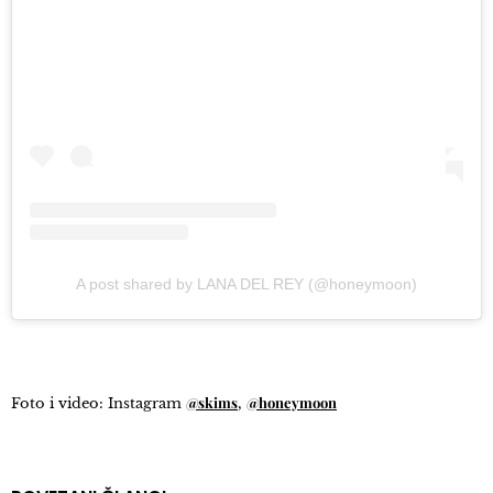
A post shared by LANA DEL REY (@honeymoon)
@skims
@honeymoon
Foto i video: Instagram
,