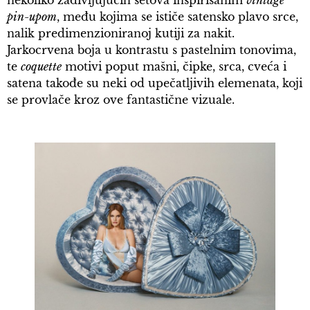
nekoliko zadivljujućih setova inspirisanim
vintage
pin-upom
, među kojima se ističe satensko plavo srce,
nalik predimenzioniranoj kutiji za nakit.
Jarkocrvena boja u kontrastu s pastelnim tonovima,
te
coquette
motivi poput mašni, čipke, srca, cveća i
satena takođe su neki od upečatljivih elemenata, koji
se provlače kroz ove fantastične vizuale.