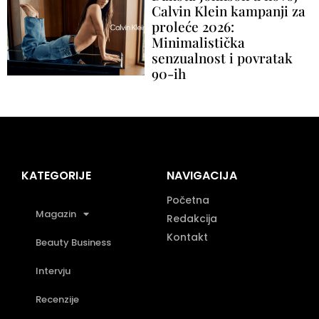
Calvin Klein kampanji za
proleće 2026:
Minimalistička
senzualnost i povratak
90-ih
KATEGORIJE
NAVIGACIJA
Početna
Magazin
Redakcija
Kontakt
Beauty Business
Intervju
Recenzije