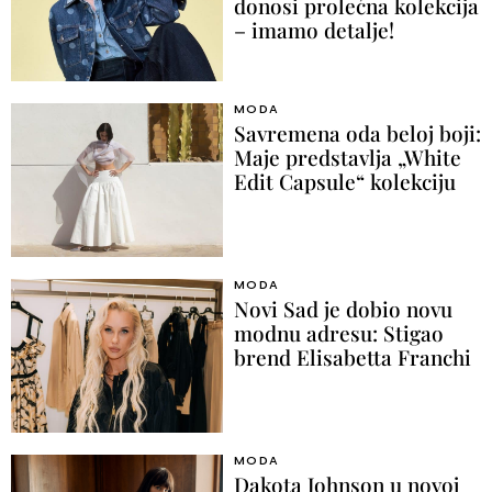
donosi prolećna kolekcija
– imamo detalje!
MODA
Savremena oda beloj boji:
Maje predstavlja „White
Edit Capsule“ kolekciju
MODA
Novi Sad je dobio novu
modnu adresu: Stigao
brend Elisabetta Franchi
MODA
Dakota Johnson u novoj