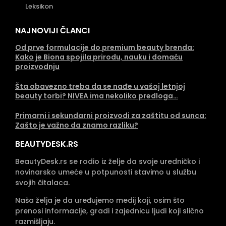
Leksikon
NAJNOVIJI ČLANCI
Od prve formulacije do premium beauty brenda:
Kako je Biona spojila prirodu, nauku i domaću
proizvodnju
Šta obavezno treba da se nađe u vašoj letnjoj
beauty torbi? NIVEA ima nekoliko predloga…
Primarni i sekundarni proizvodi za zaštitu od sunca:
Zašto je važno da znamo razliku?
BEAUTYDESK.RS
BeautyDesk.rs se rodio iz želje da svoje uredničko i
novinarsko umeće u potpunosti stavimo u službu
svojih čitalaca.
Naša želja je da uređujemo medij koji, osim što
prenosi informacije, gradi i zajednicu ljudi koji slično
razmišljaju.