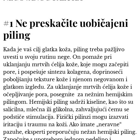
#1 Ne preskačite uobičajeni
piling
Kada je vaš cilj glatka koža, piling treba pažljivo
uvesti u svoju rutinu nege. On pomaže pri
uklanjanju mrtvih ćelija kože, koje mogu začepiti
pore, i pospešuje sintezu kolagena, doprinoseći
poboljšanju teksture kože i njenom negovanom i
glatkom izgledu. Za uklanjanje mrtvih ćelija kože i
očepljivanje pora, posegnite za nežnim hemijskim
pilingom. Hemijski piling sadrži kiseline, kao što su
salicilna, mlečna ili glikolna, zahvaljujući čemu se
podstiče stimulacija. Fizički pilinzi mogu izazvati
iritaciju i traumu na koži. Ako imate „neravne“
pazuhe, eksperti preporučuju nežan hemijski piling.
Započnite s upotrebom jednom nedeljno i