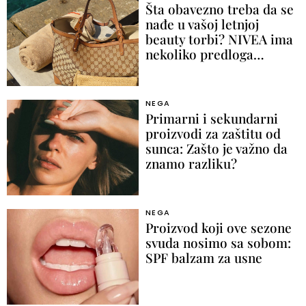
Šta obavezno treba da se
nađe u vašoj letnjoj
beauty torbi? NIVEA ima
nekoliko predloga…
NEGA
Primarni i sekundarni
proizvodi za zaštitu od
sunca: Zašto je važno da
znamo razliku?
NEGA
Proizvod koji ove sezone
svuda nosimo sa sobom:
SPF balzam za usne