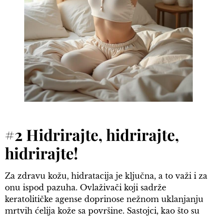
#2 Hidrirajte, hidrirajte,
hidrirajte!
Za zdravu kožu, hidratacija je ključna, a to važi i za
onu ispod pazuha. Ovlaživači koji sadrže
keratolitičke agense doprinose nežnom uklanjanju
mrtvih ćelija kože sa površine. Sastojci, kao što su