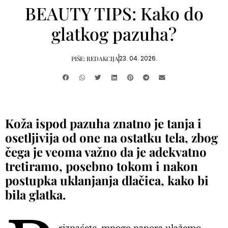
BEAUTY TIPS: Kako do
glatkog pazuha?
23. 04. 2026.
PIŠE:
REDAKCIJA
Koža ispod pazuha znatno je tanja i
osetljivija od one na ostatku tela, zbog
čega je veoma važno da je adekvatno
tretiramo, posebno tokom i nakon
postupka uklanjanja dlačica, kako bi
bila glatka.