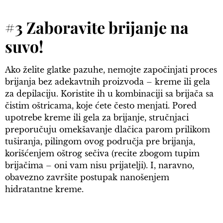
#3 Zaboravite brijanje na
suvo!
Ako želite glatke pazuhe, nemojte započinjati proces
brijanja bez adekavtnih proizvoda – kreme ili gela
za depilaciju. Koristite ih u kombinaciji sa brijača sa
čistim oštricama, koje ćete često menjati. Pored
upotrebe kreme ili gela za brijanje, stručnjaci
preporučuju omekšavanje dlačica parom prilikom
tuširanja, pilingom ovog područja pre brijanja,
korišćenjem oštrog sečiva (recite zbogom tupim
brijačima – oni vam nisu prijatelji). I, naravno,
obavezno završite postupak nanošenjem
hidratantne kreme.