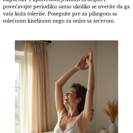
povećavajte periodiku samo ukoliko se uverite da ga
vaša koža toleriše. Posegnite pre za pilingom sa
mlečnom kiselinom nego za onim sa šećerom.