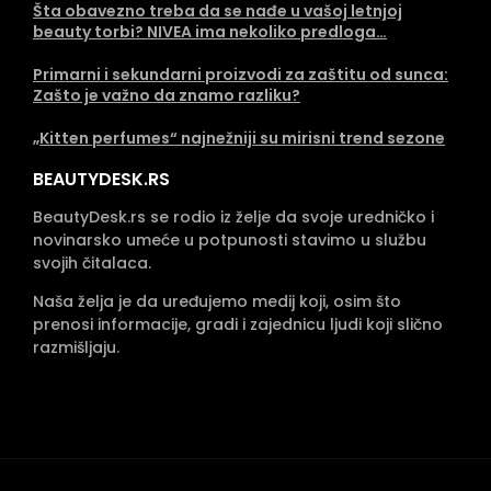
Šta obavezno treba da se nađe u vašoj letnjoj
beauty torbi? NIVEA ima nekoliko predloga…
Primarni i sekundarni proizvodi za zaštitu od sunca:
Zašto je važno da znamo razliku?
„Kitten perfumes“ najnežniji su mirisni trend sezone
BEAUTYDESK.RS
BeautyDesk.rs se rodio iz želje da svoje uredničko i
novinarsko umeće u potpunosti stavimo u službu
svojih čitalaca.
Naša želja je da uređujemo medij koji, osim što
prenosi informacije, gradi i zajednicu ljudi koji slično
razmišljaju.