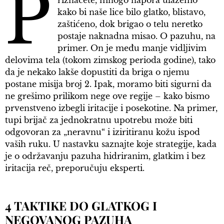
P
riznaćete, mnogo napora ulažemo
kako bi naše lice bilo glatko, blistavo,
zaštićeno, dok brigao o telu neretko
postaje naknadna misao. O pazuhu, na
primer. On je među manje vidljivim
delovima tela (tokom zimskog perioda godine), tako
da je nekako lakše dopustiti da briga o njemu
postane misija broj 2. Ipak, moramo biti sigurni da
ne grešimo prilikom nege ove regije – kako bismo
prvenstveno izbegli iritacije i posekotine. Na primer,
tupi brijač za jednokratnu upotrebu može biti
odgovoran za „neravnu“ i iziritiranu kožu ispod
vaših ruku. U nastavku saznajte koje strategije, kada
je o održavanju pazuha hidriranim, glatkim i bez
iritacija reč, preporučuju eksperti.
4 TAKTIKE DO GLATKOG I
NEGOVANOG PAZUHA