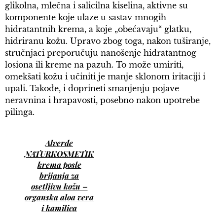
glikolna, mlečna i salicilna kiselina, aktivne su
komponente koje ulaze u sastav mnogih
hidratantnih krema, a koje „obećavaju“ glatku,
hidriranu kožu. Upravo zbog toga, nakon tuširanje,
stručnjaci preporučuju nanošenje hidratantnog
losiona ili kreme na pazuh. To može umiriti,
omekšati kožu i učiniti je manje sklonom iritaciji i
upali. Takođe, i doprineti smanjenju pojave
neravnina i hrapavosti, posebno nakon upotrebe
pilinga.
Alverde
NATURKOSMETIK
krema posle
brijanja za
osetljivu kožu –
organska aloa vera
i kamilica