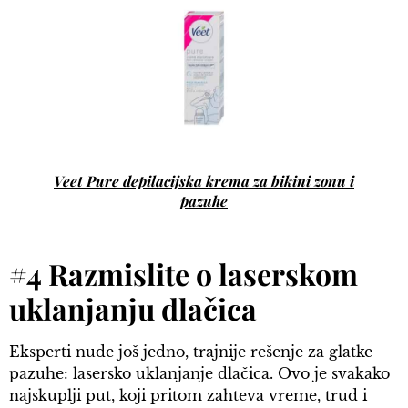
Veet Pure depilacijska krema za bikini zonu i
pazuhe
#4 Razmislite o laserskom
uklanjanju dlačica
Eksperti nude još jedno, trajnije rešenje za glatke
pazuhe: lasersko uklanjanje dlačica. Ovo je svakako
najskuplji put, koji pritom zahteva vreme, trud i