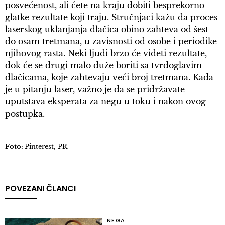
posvećenost, ali ćete na kraju dobiti besprekorno
glatke rezultate koji traju. Stručnjaci kažu da proces
laserskog uklanjanja dlačica obino zahteva od šest
do osam tretmana, u zavisnosti od osobe i periodike
njihovog rasta. Neki ljudi brzo će videti rezultate,
dok će se drugi malo duže boriti sa tvrdoglavim
dlačicama, koje zahtevaju veći broj tretmana. Kada
je u pitanju laser, važno je da se pridržavate
uputstava eksperata za negu u toku i nakon ovog
postupka.
Foto:
Pinterest, PR
POVEZANI ČLANCI
NEGA