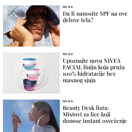
NEGA
Da li nanosite SPF na ove
delove tela?
NEGA
Upoznajte novu NIVEA
FACIAL liniju koja pruža
100% hidratacije bez
masnog sjaja
NEGA
Beauty Desk lista:
Mistovi za lice koji
donose instant osveženje