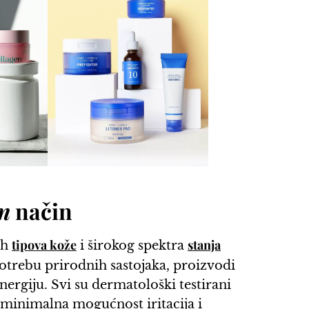
in
način
tipova kože
stanja
ih
i širokog spektra
otrebu prirodnih sastojaka, proizvodi
energiju. Svi su dermatološki testirani
la minimalna mogućnost iritacija i