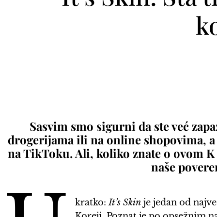
k
Sasvim smo sigurni da ste već zapa
drogerijama ili na online shopovima, a
na TikToku. Ali, koliko znate o ovom K
naše povere
kratko:
It’s Skin
je jedan od najv
Koreji. Poznat je po opsežnim n