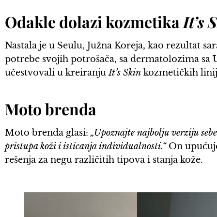
Odakle dolazi kozmetika
It’s 
Nastala je u Seulu, Južna Koreja, kao rezultat sar
potrebe svojih potrošača, sa dermatolozima sa Un
učestvovali u kreiranju
It’s Skin
kozmetičkih linij
Moto brenda
Moto brenda glasi:
„Upoznajte najbolju verziju seb
pristupa koži i isticanja individualnosti.“
On upućuje
rešenja za negu različitih tipova i stanja kože.