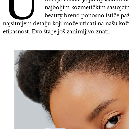
U
najboljim kozmetičkim sastojci
beauty brend ponosno ističe paž
najsitnijem detalju koji može uticati na našu kožu
efikasnost. Evo šta je još zanimljivo znati.