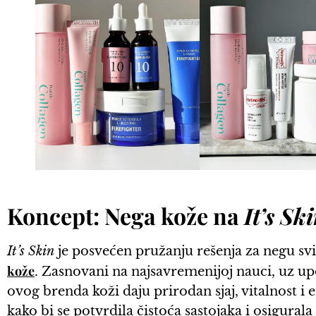
Koncept: Nega kože na
It’s Sk
It’s Skin
je posvećen pružanju rešenja za negu sv
kože
. Zasnovani na najsavremenijoj nauci, uz up
ovog brenda koži daju prirodan sjaj, vitalnost i 
kako bi se potvrdila čistoća sastojaka i osigura