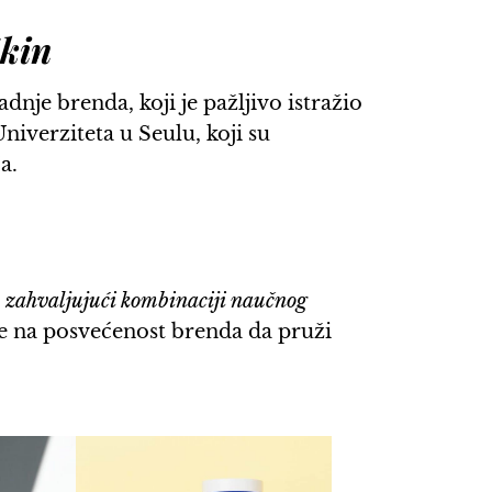
Skin
adnje brenda, koji je pažljivo istražio
iverziteta u Seulu, koji su
a.
e zahvaljujući kombinaciji naučnog
 na posvećenost brenda da pruži