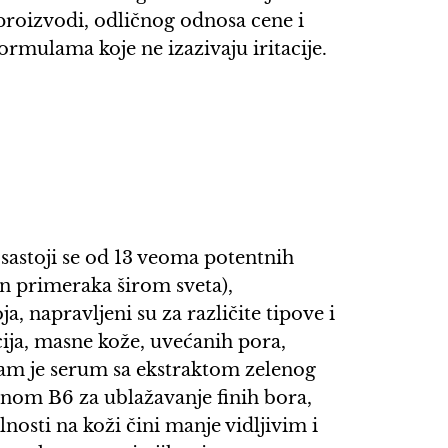
 proizvodi, odličnog odnosa cene i
ormulama koje ne izazivaju iritacije.
 sastoji se od 13 veoma potentnih
on primeraka širom sveta),
a, napravljeni su za različite tipove i
cija, masne kože, uvećanih pora,
nam je serum sa ekstraktom zelenog
inom B6 za ublažavanje finih bora,
nosti na koži čini manje vidljivim i