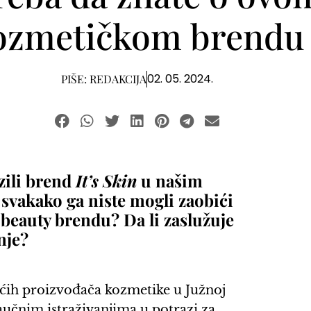
ozmetičkom brendu
02. 05. 2024.
PIŠE:
REDAKCIJA
zili brend
It’s Skin
u našim
 svakako ga niste mogli zaobići
 beauty brendu? Da li zaslužuje
nje?
ećih proizvođača kozmetike u Južnoj
aučnim istraživanjima u potrazi za