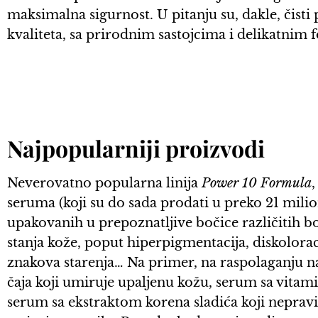
maksimalna sigurnost. U pitanju su, dakle, čisti
kvaliteta, sa prirodnim sastojcima i delikatnim f
Najpopularniji proizvodi
Neverovatno popularna linija
Power 10 Formula
,
seruma (koji su do sada prodati u preko 21 mili
upakovanih u prepoznatljive bočice različitih boj
stanja kože, poput hiperpigmentacija, diskolora
znakova starenja… Na primer, na raspolaganju 
čaja koji umiruje upaljenu kožu, serum sa vitam
serum sa ekstraktom korena sladića koji nepravil