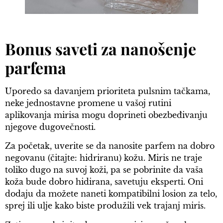
Bonus saveti za nanošenje
parfema
Uporedo sa davanjem prioriteta pulsnim tačkama,
neke jednostavne promene u vašoj rutini
aplikovanja mirisa mogu doprineti obezbeđivanju
njegove dugovečnosti.
Za početak, uverite se da nanosite parfem na dobro
negovanu (čitajte: hidriranu) kožu. Miris ne traje
toliko dugo na suvoj koži, pa se pobrinite da vaša
koža bude dobro hidirana, savetuju eksperti. Oni
dodaju da možete naneti kompatibilni losion za telo,
sprej ili ulje kako biste produžili vek trajanj miris.