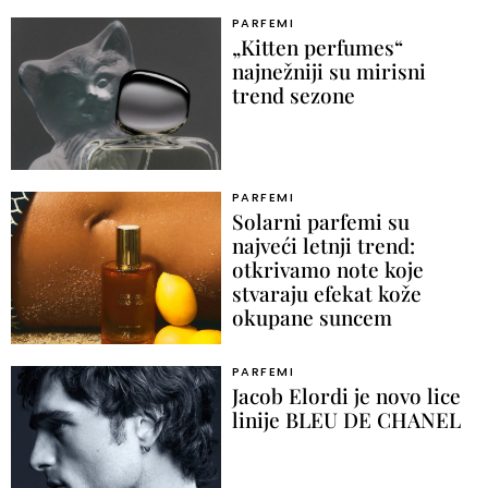
PARFEMI
„Kitten perfumes“
najnežniji su mirisni
trend sezone
PARFEMI
Solarni parfemi su
najveći letnji trend:
otkrivamo note koje
stvaraju efekat kože
okupane suncem
PARFEMI
Jacob Elordi je novo lice
linije BLEU DE CHANEL