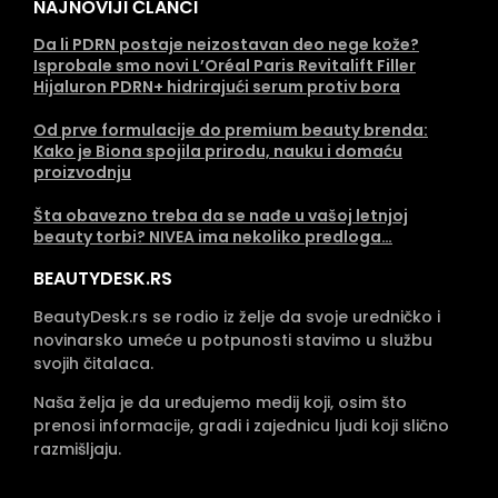
NAJNOVIJI ČLANCI
Da li PDRN postaje neizostavan deo nege kože?
Isprobale smo novi L’Oréal Paris Revitalift Filler
Hijaluron PDRN+ hidrirajući serum protiv bora
Od prve formulacije do premium beauty brenda:
Kako je Biona spojila prirodu, nauku i domaću
proizvodnju
Šta obavezno treba da se nađe u vašoj letnjoj
beauty torbi? NIVEA ima nekoliko predloga…
BEAUTYDESK.RS
BeautyDesk.rs se rodio iz želje da svoje uredničko i
novinarsko umeće u potpunosti stavimo u službu
svojih čitalaca.
Naša želja je da uređujemo medij koji, osim što
prenosi informacije, gradi i zajednicu ljudi koji slično
razmišljaju.