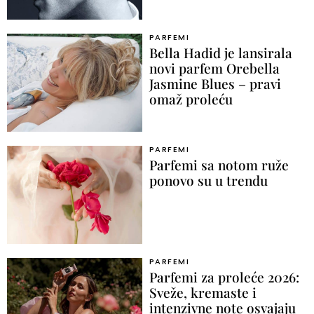
PARFEMI
Bella Hadid je lansirala
novi parfem Orebella
Jasmine Blues – pravi
omaž proleću
PARFEMI
Parfemi sa notom ruže
ponovo su u trendu
PARFEMI
Parfemi za proleće 2026:
Sveže, kremaste i
intenzivne note osvajaju