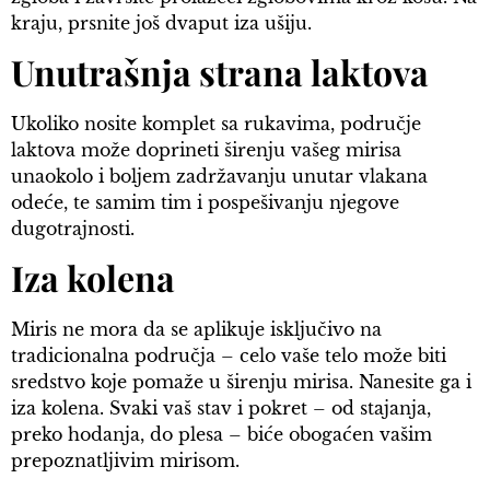
kraju, prsnite još dvaput iza ušiju.
Unutrašnja strana laktova
Ukoliko nosite komplet sa rukavima, područje
laktova može doprineti širenju vašeg mirisa
unaokolo i boljem zadržavanju unutar vlakana
odeće, te samim tim i pospešivanju njegove
dugotrajnosti.
Iza kolena
Miris ne mora da se aplikuje isključivo na
tradicionalna područja – celo vaše telo može biti
sredstvo koje pomaže u širenju mirisa. Nanesite ga i
iza kolena. Svaki vaš stav i pokret – od stajanja,
preko hodanja, do plesa – biće obogaćen vašim
prepoznatljivim mirisom.