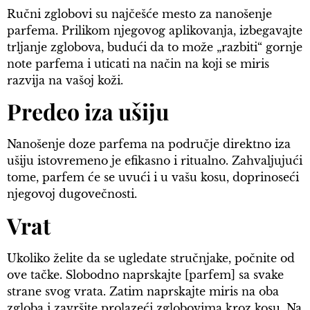
Ručni zglobovi su najčešće mesto za nanošenje
parfema. Prilikom njegovog aplikovanja, izbegavajte
trljanje zglobova, budući da to može „razbiti“ gornje
note parfema i uticati na način na koji se miris
razvija na vašoj koži.
Predeo iza ušiju
Nanošenje doze parfema na područje direktno iza
ušiju istovremeno je efikasno i ritualno. Zahvaljujući
tome, parfem će se uvući i u vašu kosu, doprinoseći
njegovoj dugovečnosti.
Vrat
Ukoliko želite da se ugledate stručnjake, počnite od
ove tačke. Slobodno naprskajte [parfem] sa svake
strane svog vrata. Zatim naprskajte miris na oba
zgloba i završite prolazeći zglobovima kroz kosu. Na