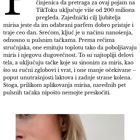
P
činjenica da pretraga za ovaj pojam na
TikToku uključuje više od 200 miliona
pregleda. Zajednički cilj ljubitelja
mirisa jeste da im odabrani parfem dobro pristaje i
traje ceo dan. Srećom, ključ je u načinu nanošenja,
odnosno u pulsnim tačkama. Prema rečima
stručnjaka, one emituju toplotu tako da poboljšavaju
miris i njegovu dugovečnost. To su najtopliji delovi
tela, a uključuju tačke koje su sinonim za miris, kao
što su ručni zglobovi i vrat, i one manje očekivane –
poput unutrašnjosti laktova i zadnje strane kolena.
Stoga, prilikom aplikovanja mirisa, narednih pet
pulsnih tačaka nipošto nemojte preskočiti.