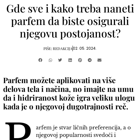
Gde sve i kako treba naneti
parfem da biste osigurali
njegovu postojanost?
02. 05. 2024.
PIŠE:
REDAKCIJA
Parfem možete aplikovati na više
delova tela i načina, no imajte na umu
da i hidriranost kože igra veliku ulogu
kada je o njegovoj dugotrajnosti reč.
arfem je stvar ličnih preferencija, a o
njegovoj popularnosti svedoči i