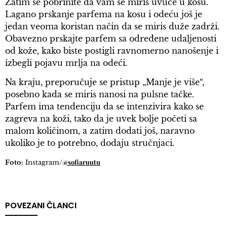
Zatim se pobrinite da vam se miris uvuče u kosu.
Lagano prskanje parfema na kosu i odeću još je
jedan veoma koristan način da se miris duže zadrži.
Obavezno prskajte parfem sa određene udaljenosti
od kože, kako biste postigli ravnomerno nanošenje i
izbegli pojavu mrlja na odeći.
Na kraju, preporučuje se pristup „Manje je više“,
posebno kada se miris nanosi na pulsne tačke.
Parfem ima tendenciju da se intenzivira kako se
zagreva na koži, tako da je uvek bolje početi sa
malom količinom, a zatim dodati još, naravno
ukoliko je to potrebno, dodaju stručnjaci.
@sofiaruutu
Foto:
Instagram/
POVEZANI ČLANCI