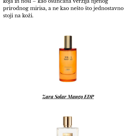
koja ih nosi – kao osunčana verzija njenog
prirodnog mirisa, a ne kao nešto što jednostavno
stoji na koži.
Zara Solar Mango EDP