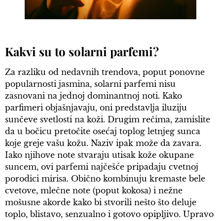
Kakvi su to solarni parfemi?
Za razliku od nedavnih trendova, poput ponovne
popularnosti jasmina, solarni parfemi nisu
zasnovani na jednoj dominantnoj noti. Kako
parfimeri objašnjavaju, oni predstavlja iluziju
sunčeve svetlosti na koži. Drugim rečima, zamislite
da u bočicu pretočite osećaj toplog letnjeg sunca
koje greje vašu kožu. Naziv ipak može da zavara.
Iako njihove note stvaraju utisak kože okupane
suncem, ovi parfemi najčešće pripadaju cvetnoj
porodici mirisa. Obično kombinuju kremaste bele
cvetove, mlečne note (poput kokosa) i nežne
mošusne akorde kako bi stvorili nešto što deluje
toplo, blistavo, senzualno i gotovo opipljivo. Upravo