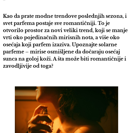
Kao da prate modne trendove poslednjih sezona, i
svet parfema postaje sve romantičniji. To je
otvorilo prostor za novi veliki trend, koji se manje
vrti oko pojedinačnih mirisnih nota, a više oko
osećaja koji parfem izaziva. Upoznajte solarne
parfeme – mirise osmišljene da dočaraju osećaj
sunca na goloj koži. A šta može biti romantičnije i
zavodljivije od toga?