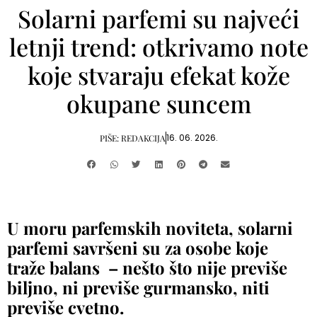
Solarni parfemi su najveći
letnji trend: otkrivamo note
koje stvaraju efekat kože
okupane suncem
16. 06. 2026.
PIŠE:
REDAKCIJA
U moru parfemskih noviteta, solarni
parfemi savršeni su za osobe koje
traže balans – nešto što nije previše
biljno, ni previše gurmansko, niti
previše cvetno.