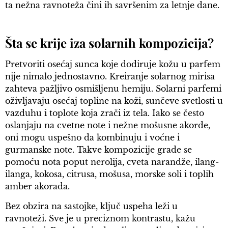
ta nežna ravnoteža čini ih savršenim za letnje dane.
Šta se krije iza solarnih kompozicija?
Pretvoriti osećaj sunca koje dodiruje kožu u parfem
nije nimalo jednostavno. Kreiranje solarnog mirisa
zahteva pažljivo osmišljenu hemiju. Solarni parfemi
oživljavaju osećaj topline na koži, sunčeve svetlosti u
vazduhu i toplote koja zrači iz tela. Iako se često
oslanjaju na cvetne note i nežne mošusne akorde,
oni mogu uspešno da kombinuju i voćne i
gurmanske note. Takve kompozicije grade se
pomoću nota poput nerolija, cveta narandže, ilang-
ilanga, kokosa, citrusa, mošusa, morske soli i toplih
amber akorada.
Bez obzira na sastojke, ključ uspeha leži u
ravnoteži. Sve je u preciznom kontrastu, kažu