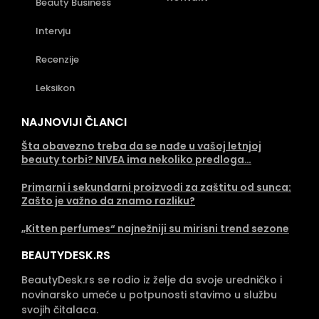
Beauty Business
Intervju
Recenzije
Leksikon
NAJNOVIJI ČLANCI
Šta obavezno treba da se nađe u vašoj letnjoj
beauty torbi? NIVEA ima nekoliko predloga…
Primarni i sekundarni proizvodi za zaštitu od sunca:
Zašto je važno da znamo razliku?
„Kitten perfumes“ najnežniji su mirisni trend sezone
BEAUTYDESK.RS
BeautyDesk.rs se rodio iz želje da svoje uredničko i
novinarsko umeće u potpunosti stavimo u službu
svojih čitalaca.