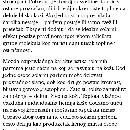
stručnjaci. Potrebno je dovoljno svetline da miris
ostane prozračan, ali i dovoljno kremaste topline da
deluje blisko koži. Ako jedna strana preovlada,
čarolija nestaje – parfem postaje ili samo svež ili
pretežak. Eksperti dodaju i da se idealan solarni
efekat postiže pravilnom upotrebom salicilata –
grupe molekula koji mirisu daju utisak topline i
osunčanosti.
Možda najprivlačnija karakteristika solarnih
parfema jeste način na koji se razvijaju na koži. Kod
jedne osobe solarni parfem može delovati
prozračno i slano, dok kod druge postaje kremast,
blistav i gotovo „rastopljen“. Zato su toliko zanimljivi
za nošenje – deluju živo na koži. Toplota, vlažnost
vazduha i individualna hemija kože dodatno utiču
na razvoj kremastih i mošusnih aspekata mirisa.
Upravo zbog toga ni ne čudi što solarni parfemi
često deluju kao produžetak ličnog mirisa osobe