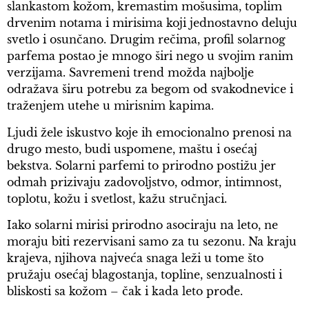
slankastom kožom, kremastim mošusima, toplim
drvenim notama i mirisima koji jednostavno deluju
svetlo i osunčano. Drugim rečima, profil solarnog
parfema postao je mnogo širi nego u svojim ranim
verzijama. Savremeni trend možda najbolje
odražava širu potrebu za begom od svakodnevice i
traženjem utehe u mirisnim kapima.
Ljudi žele iskustvo koje ih emocionalno prenosi na
drugo mesto, budi uspomene, maštu i osećaj
bekstva. Solarni parfemi to prirodno postižu jer
odmah prizivaju zadovoljstvo, odmor, intimnost,
toplotu, kožu i svetlost, kažu stručnjaci.
Iako solarni mirisi prirodno asociraju na leto, ne
moraju biti rezervisani samo za tu sezonu. Na kraju
krajeva, njihova najveća snaga leži u tome što
pružaju osećaj blagostanja, topline, senzualnosti i
bliskosti sa kožom – čak i kada leto prođe.