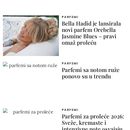
PARFEMI
Bella Hadid je lansirala
novi parfem Orebella
Jasmine Blues – pravi
omaž proleću
PARFEMI
Parfemi sa notom ruže
ponovo su u trendu
PARFEMI
Parfemi za proleće 2026:
Sveže, kremaste i
intenzivne note osvajaju