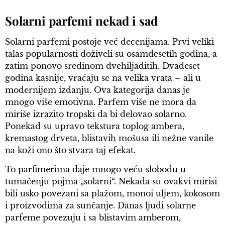
Solarni parfemi nekad i sad
Solarni parfemi postoje već decenijama. Prvi veliki
talas popularnosti doživeli su osamdesetih godina, a
zatim ponovo sredinom dvehiljaditih. Dvadeset
godina kasnije, vraćaju se na velika vrata – ali u
modernijem izdanju. Ova kategorija danas je
mnogo više emotivna. Parfem više ne mora da
miriše izrazito tropski da bi delovao solarno.
Ponekad su upravo tekstura toplog ambera,
kremastog drveta, blistavih mošusa ili nežne vanile
na koži ono što stvara taj efekat.
To parfimerima daje mnogo veću slobodu u
tumačenju pojma „solarni“. Nekada su ovakvi mirisi
bili usko povezani sa plažom, monoi uljem, kokosom
i proizvodima za sunčanje. Danas ljudi solarne
parfeme povezuju i sa blistavim amberom,