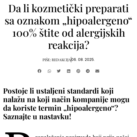
Da li kozmetički preparati
sa oznakom „hipoalergeno“
100% štite od alergijskih
reakcija?
06. 08. 2025.
PIŠE:
REDAKCIJA
Postoje li ustaljeni standardi koji
nalažu na koji način kompanije mogu
da koriste termin „hipoalergeno“?
Saznajte u nastavku!