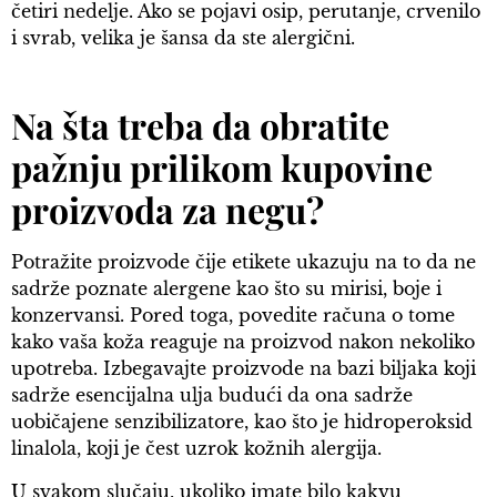
četiri nedelje. Ako se pojavi osip, perutanje, crvenilo
i svrab, velika je šansa da ste alergični.
Na šta treba da obratite
pažnju prilikom kupovine
proizvoda za negu?
Potražite proizvode čije etikete ukazuju na to da ne
sadrže poznate alergene kao što su mirisi, boje i
konzervansi. Pored toga, povedite računa o tome
kako vaša koža reaguje na proizvod nakon nekoliko
upotreba. Izbegavajte proizvode na bazi biljaka koji
sadrže esencijalna ulja budući da ona sadrže
uobičajene senzibilizatore, kao što je hidroperoksid
linalola, koji je čest uzrok kožnih alergija.
U svakom slučaju, ukoliko imate bilo kakvu