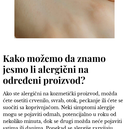
Kako možemo da znamo
jesmo li alergični na
određeni proizvod?
Ako ste alergični na kozmetički proizvod, možda
ćete osetiti crvenilo, svrab, otok, peckanje ili ćete se
suočiti sa koprivnjačom. Neki simptomi alergije
mogu se pojaviti odmah, potencijalno u roku od
nekoliko minuta, dok se drugi možda neće pojaviti
satima ili danima. Ponekad se alergije razvijaju