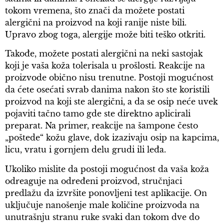
tokom vremena, što znači da možete postati
alergični na proizvod na koji ranije niste bili.
Upravo zbog toga, alergije može biti teško otkriti.
Takođe, možete postati alergični na neki sastojak
koji je vaša koža tolerisala u prošlosti. Reakcije na
proizvode obično nisu trenutne. Postoji mogućnost
da ćete osećati svrab danima nakon što ste koristili
proizvod na koji ste alergični, a da se osip neće uvek
pojaviti tačno tamo gde ste direktno aplicirali
preparat. Na primer, reakcije na šampone često
„poštede“ kožu glave, dok izazivaju osip na kapcima,
licu, vratu i gornjem delu grudi ili leđa.
Ukoliko mislite da postoji mogućnost da vaša koža
odreaguje na određeni proizvod, stručnjaci
predlažu da izvršite ponovljeni test aplikacije. On
uključuje nanošenje male količine proizvoda na
unutrašnju stranu ruke svaki dan tokom dve do