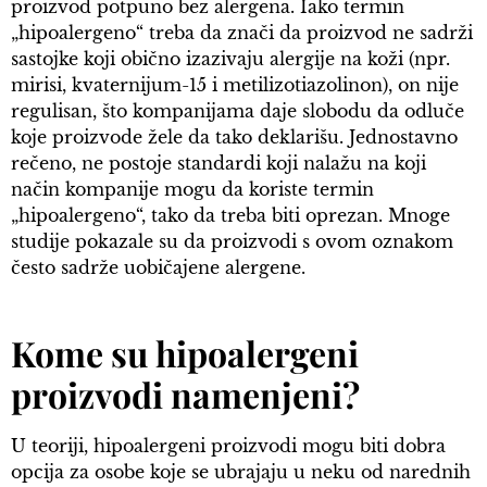
proizvod potpuno bez alergena. Iako termin
„hipoalergeno“ treba da znači da proizvod ne sadrži
sastojke koji obično izazivaju alergije na koži (npr.
mirisi, kvaternijum-15 i metilizotiazolinon), on nije
regulisan, što kompanijama daje slobodu da odluče
koje proizvode žele da tako deklarišu. Jednostavno
rečeno, ne postoje standardi koji nalažu na koji
način kompanije mogu da koriste termin
„hipoalergeno“, tako da treba biti oprezan. Mnoge
studije pokazale su da proizvodi s ovom oznakom
često sadrže uobičajene alergene.
Kome su hipoalergeni
proizvodi namenjeni?
U teoriji, hipoalergeni proizvodi mogu biti dobra
opcija za osobe koje se ubrajaju u neku od narednih