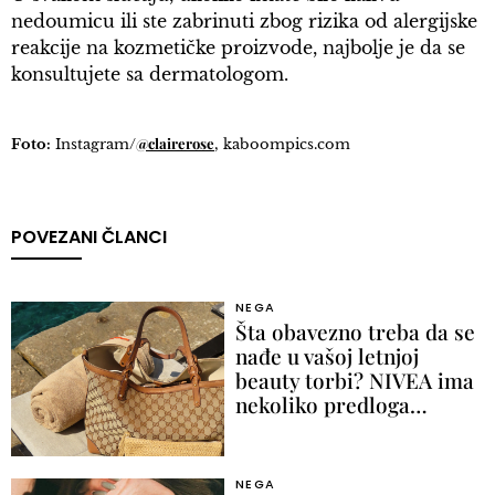
nedoumicu ili ste zabrinuti zbog rizika od alergijske
reakcije na kozmetičke proizvode, najbolje je da se
konsultujete sa dermatologom.
@clairerose
Foto:
Instagram/
, kaboompics.com
POVEZANI ČLANCI
NEGA
Šta obavezno treba da se
nađe u vašoj letnjoj
beauty torbi? NIVEA ima
nekoliko predloga…
NEGA