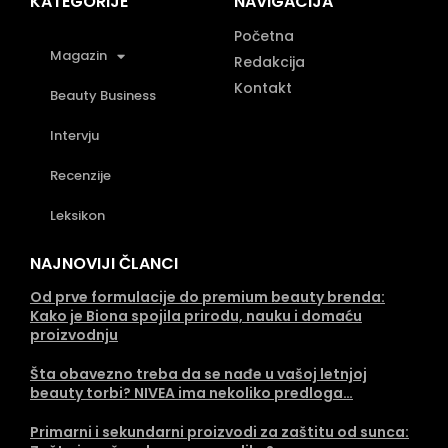
KATEGORIJE
NAVIGACIJA
Početna
Magazin
Redakcija
Kontakt
Beauty Business
Intervju
Recenzije
Leksikon
NAJNOVIJI ČLANCI
Od prve formulacije do premium beauty brenda:
Kako je Biona spojila prirodu, nauku i domaću
proizvodnju
Šta obavezno treba da se nađe u vašoj letnjoj
beauty torbi? NIVEA ima nekoliko predloga…
Primarni i sekundarni proizvodi za zaštitu od sunca: