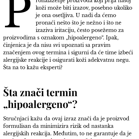
P
ronalaženje proizvoda koji prija našoj
koži može biti izazov, posebno ukoliko
je ona osetljiva. U nadi da ćemo
pronaći nešto što je nežno i što ne
izaziva iritaciju, često posežemo za
proizvodima s oznakom „hipoalergeno“. Ipak,
činjenica je da nisu svi upoznati sa pravim
značenjem ovog termina i sigurni da će time izbeći
alergijske reakcije i osigurati koži adekvatnu negu.
Šta na to kažu eksperti?
Šta znači termin
„hipoalergeno“?
Stručnjaci kažu da ovaj izraz znači da je proizvod
formulisan da minimizira rizik od nastanka
alergijskih reakcija. Međutim, to ne garantuje da je