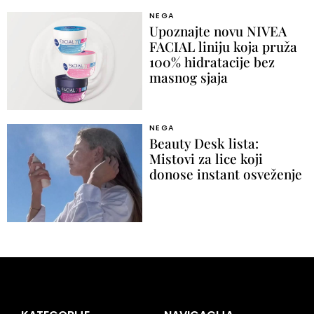
NEGA
Upoznajte novu NIVEA
FACIAL liniju koja pruža
100% hidratacije bez
masnog sjaja
NEGA
Beauty Desk lista:
Mistovi za lice koji
donose instant osveženje