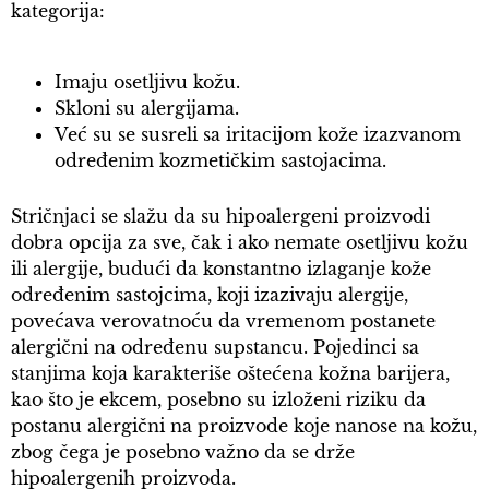
kategorija:
Imaju osetljivu kožu.
Skloni su alergijama.
Već su se susreli sa iritacijom kože izazvanom
određenim kozmetičkim sastojacima.
Stričnjaci se slažu da su hipoalergeni proizvodi
dobra opcija za sve, čak i ako nemate osetljivu kožu
ili alergije, budući da konstantno izlaganje kože
određenim sastojcima, koji izazivaju alergije,
povećava verovatnoću da vremenom postanete
alergični na određenu supstancu. Pojedinci sa
stanjima koja karakteriše oštećena kožna barijera,
kao što je ekcem, posebno su izloženi riziku da
postanu alergični na proizvode koje nanose na kožu,
zbog čega je posebno važno da se drže
hipoalergenih proizvoda.