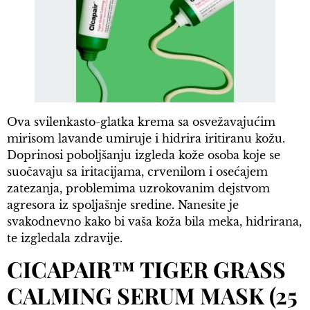
Ova svilenkasto-glatka krema sa osvežavajućim
mirisom lavande umiruje i hidrira iritiranu kožu.
Doprinosi poboljšanju izgleda kože osoba koje se
suočavaju sa iritacijama, crvenilom i osećajem
zatezanja, problemima uzrokovanim dejstvom
agresora iz spoljašnje sredine. Nanesite je
svakodnevno kako bi vaša koža bila meka, hidrirana,
te izgledala zdravije.
CICAPAIR™ TIGER GRASS
CALMING SERUM MASK (25