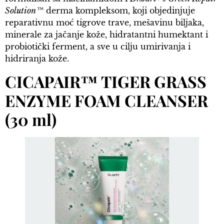
Solution™
derma kompleksom, koji objedinjuje
reparativnu moć tigrove trave, mešavinu biljaka,
minerale za jačanje kože, hidratantni humektant i
probiotički ferment, a sve u cilju umirivanja i
hidriranja kože.
CICAPAIR™ TIGER GRASS
ENZYME FOAM CLEANSER
(30 ml)