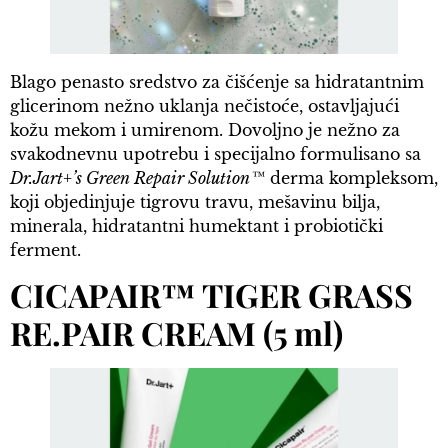
Blago penasto sredstvo za čišćenje sa hidratantnim
glicerinom nežno uklanja nečistoće, ostavljajući
kožu mekom i umirenom. Dovoljno je nežno za
svakodnevnu upotrebu i specijalno formulisano sa
Dr.Jart+’s Green Repair Solution™
derma kompleksom,
koji objedinjuje tigrovu travu, mešavinu bilja,
minerala, hidratantni humektant i probiotički
ferment.
CICAPAIR™ TIGER GRASS
RE.PAIR CREAM (5 ml)