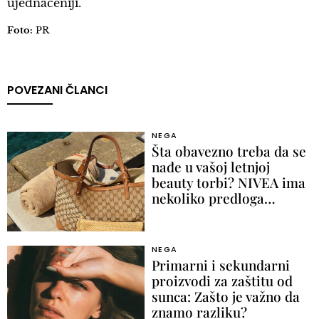
ujednačeniji.
Foto:
PR
POVEZANI ČLANCI
NEGA
Šta obavezno treba da se
nađe u vašoj letnjoj
beauty torbi? NIVEA ima
nekoliko predloga…
NEGA
Primarni i sekundarni
proizvodi za zaštitu od
sunca: Zašto je važno da
znamo razliku?