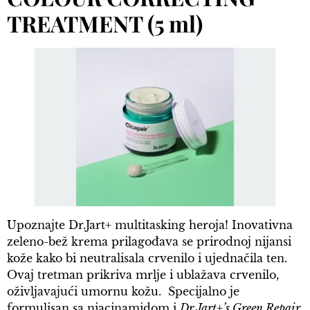
TREATMENT (5 ml)
Upoznajte Dr.Jart+ multitasking heroja! Inovativna
zeleno-bež krema prilagođava se prirodnoj nijansi
kože kako bi neutralisala crvenilo i ujednačila ten.
Ovaj tretman prikriva mrlje i ublažava crvenilo,
oživljavajući umornu kožu. Specijalno je
formulisan sa niacinamidom i
Dr.Jart+’s Green Repair