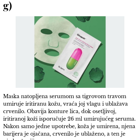
g)
Maska natopljena serumom sa tigrovom travom
umiruje iritiranu kožu, vraća joj vlagu i ublažava
crvenilo. Obavija konture lica, dok osetljivoj,
iritiranoj koži isporučuje 26 ml umirujućeg seruma.
Nakon samo jedne upotrebe, koža je umirena, njena
barijera je ojačana, crvenilo je ublaženo, a ten je