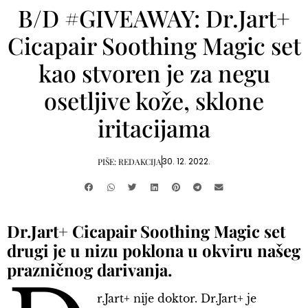
B/D #GIVEAWAY: Dr.Jart+
Cicapair Soothing Magic set
kao stvoren je za negu
osetljive kože, sklone
iritacijama
30. 12. 2022.
PIŠE:
REDAKCIJA
Dr.Jart+ Cicapair Soothing Magic set
drugi je u nizu poklona u okviru našeg
prazničnog darivanja.
r.Jart+ nije doktor. Dr.Jart+ je