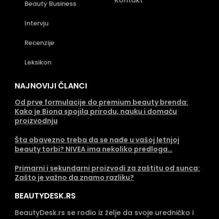
Kontakt
Beauty Business
Intervju
Recenzije
Leksikon
NAJNOVIJI ČLANCI
Od prve formulacije do premium beauty brenda:
Kako je Biona spojila prirodu, nauku i domaću
proizvodnju
Šta obavezno treba da se nađe u vašoj letnjoj
beauty torbi? NIVEA ima nekoliko predloga…
Primarni i sekundarni proizvodi za zaštitu od sunca:
Zašto je važno da znamo razliku?
BEAUTYDESK.RS
BeautyDesk.rs se rodio iz želje da svoje uredničko i