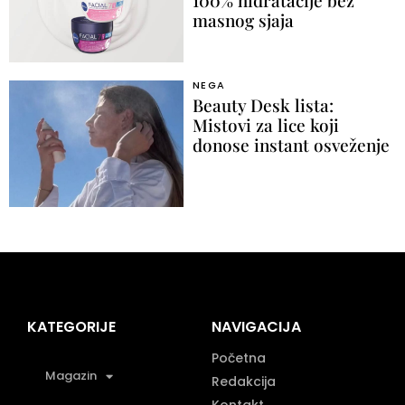
100% hidratacije bez
masnog sjaja
NEGA
Beauty Desk lista:
Mistovi za lice koji
donose instant osveženje
KATEGORIJE
NAVIGACIJA
Početna
Magazin
Redakcija