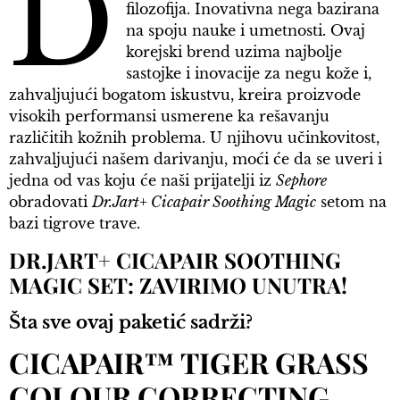
D
filozofija. Inovativna nega bazirana
na spoju nauke i umetnosti. Ovaj
korejski brend uzima najbolje
sastojke i inovacije za negu kože i,
zahvaljujući bogatom iskustvu, kreira proizvode
visokih performansi usmerene ka rešavanju
različitih kožnih problema. U njihovu učinkovitost,
zahvaljujući našem darivanju, moći će da se uveri i
jedna od vas koju će naši prijatelji iz
Sephore
obradovati
Dr.Jart+ Cicapair Soothing Magic
setom na
bazi tigrove trave.
DR.JART+ CICAPAIR SOOTHING
MAGIC SET: ZAVIRIMO UNUTRA!
Šta sve ovaj paketić sadrži?
CICAPAIR™ TIGER GRASS
COLOUR CORRECTING