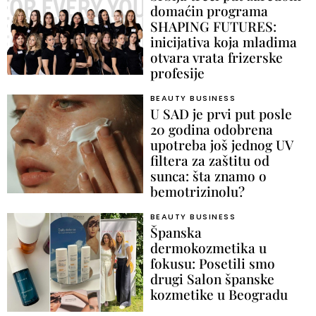
domaćin programa
SHAPING FUTURES:
inicijativa koja mladima
otvara vrata frizerske
profesije
BEAUTY BUSINESS
U SAD je prvi put posle
20 godina odobrena
upotreba još jednog UV
filtera za zaštitu od
sunca: šta znamo o
bemotrizinolu?
BEAUTY BUSINESS
Španska
dermokozmetika u
fokusu: Posetili smo
drugi Salon španske
kozmetike u Beogradu