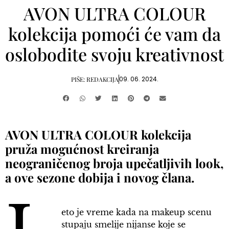
AVON ULTRA COLOUR
kolekcija pomoći će vam da
oslobodite svoju kreativnost
09. 06. 2024.
PIŠE:
REDAKCIJA
AVON ULTRA COLOUR kolekcija
pruža mogućnost kreiranja
neograničenog broja upečatljivih look,
a ove sezone dobija i novog člana.
eto je vreme kada na makeup scenu
stupaju smelije nijanse koje se