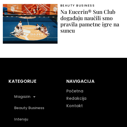
BEAUTY BUSINESS
Na Eucerin® Sun Club
događaju naučili smo
pravila pametne igre na
suncu
KATEGORIJE
NAVIGACIJA
Početna
Magazin
Redakcija
Kontakt
Beauty Business
Intervju