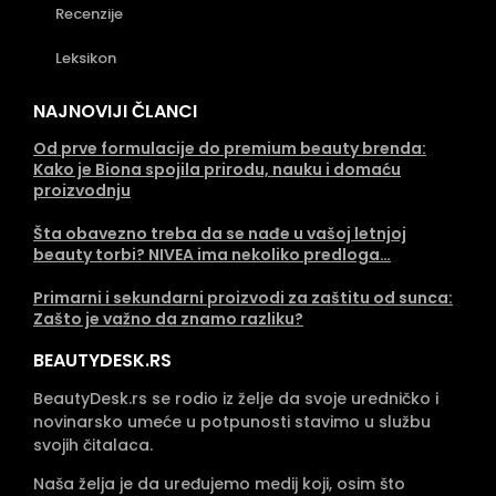
Recenzije
Leksikon
NAJNOVIJI ČLANCI
Od prve formulacije do premium beauty brenda:
Kako je Biona spojila prirodu, nauku i domaću
proizvodnju
Šta obavezno treba da se nađe u vašoj letnjoj
beauty torbi? NIVEA ima nekoliko predloga…
Primarni i sekundarni proizvodi za zaštitu od sunca:
Zašto je važno da znamo razliku?
BEAUTYDESK.RS
BeautyDesk.rs se rodio iz želje da svoje uredničko i
novinarsko umeće u potpunosti stavimo u službu
svojih čitalaca.
Naša želja je da uređujemo medij koji, osim što