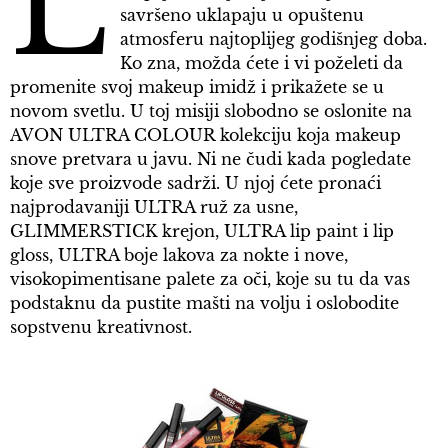
L
savršeno uklapaju u opuštenu
atmosferu najtoplijeg godišnjeg doba.
Ko zna, možda ćete i vi poželeti da
promenite svoj makeup imidž i prikažete se u
novom svetlu. U toj misiji slobodno se oslonite na
AVON ULTRA COLOUR kolekciju koja makeup
snove pretvara u javu. Ni ne čudi kada pogledate
koje sve proizvode sadrži. U njoj ćete pronaći
najprodavaniji ULTRA ruž za usne,
GLIMMERSTICK krejon, ULTRA lip paint i lip
gloss, ULTRA boje lakova za nokte i nove,
visokopimentisane palete za oči, koje su tu da vas
podstaknu da pustite mašti na volju i oslobodite
sopstvenu kreativnost.