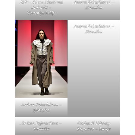
JSP – Jelena i Svetlana
Andrea Pojezdalova –
Proković –
Slovačka
Slovenija/Srbija
Andrea Pojezdalova –
Slovačka
Andrea Pojezdalova –
Slovačka
Andrea Pojezdalova –
Galina & Nikolay
Slovačka
Biryukov – Rusija