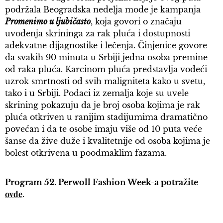
podržala Beogradska nedelja mode je kampanja
Promenimo u ljubičasto
, koja govori o značaju
uvođenja skrininga za rak pluća i dostupnosti
adekvatne dijagnostike i lečenja. Činjenice govore
da svakih 90 minuta u Srbiji jedna osoba premine
od raka pluća. Karcinom pluća predstavlja vodeći
uzrok smrtnosti od svih maligniteta kako u svetu,
tako i u Srbiji. Podaci iz zemalja koje su uvele
skrining pokazuju da je broj osoba kojima je rak
pluća otkriven u ranijim stadijumima dramatično
povećan i da te osobe imaju više od 10 puta veće
šanse da žive duže i kvalitetnije od osoba kojima je
bolest otkrivena u poodmaklim fazama.
Program 52. Perwoll Fashion Week-a potražite
ovde
.