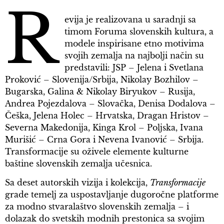
R
evija je realizovana u saradnji sa
timom Foruma slovenskih kultura, a
modele inspirisane etno motivima
svojih zemalja na najbolji način su
predstavili: JSP – Jelena i Svetlana
Proković – Slovenija/Srbija, Nikolay Bozhilov –
Bugarska, Galina & Nikolay Biryukov – Rusija,
Andrea Pojezdalova – Slovačka, Denisa Dodalova –
Češka, Jelena Holec – Hrvatska, Dragan Hristov –
Severna Makedonija, Kinga Krol – Poljska, Ivana
Murišić – Crna Gora i Nevena Ivanović – Srbija.
Transformacije su oživele elemente kulturne
baštine slovenskih zemalja učesnica.
Sa deset autorskih vizija i kolekcija,
Transformacije
grade temelj za uspostavljanje dugoročne platforme
za modno stvaralaštvo slovenskih zemalja – i
dolazak do svetskih modnih prestonica sa svojim