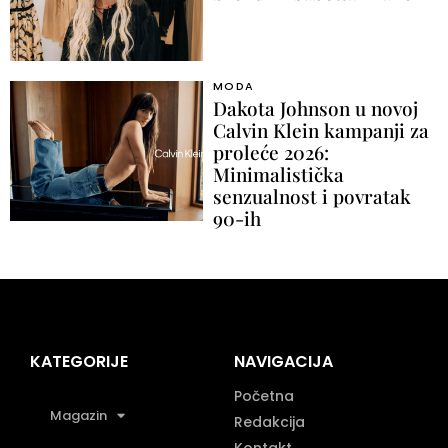
MODA
Dakota Johnson u novoj
Calvin Klein kampanji za
proleće 2026:
Minimalistička
senzualnost i povratak
90-ih
KATEGORIJE
NAVIGACIJA
Početna
Magazin
Redakcija
Kontakt