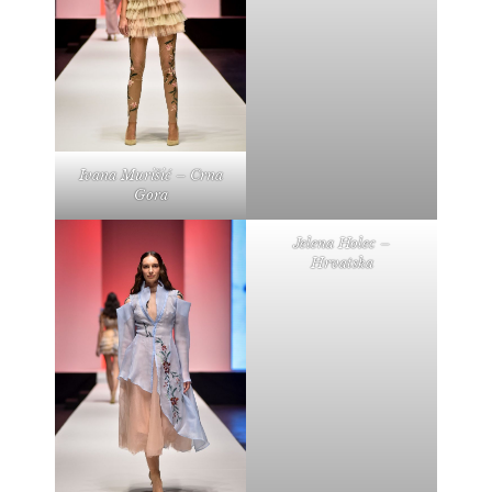
Ivana Murišić – Crna
Gora
Jelena Holec –
Hrvatska