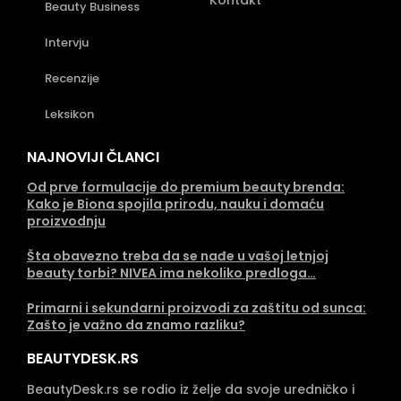
Beauty Business
Intervju
Recenzije
Leksikon
NAJNOVIJI ČLANCI
Od prve formulacije do premium beauty brenda:
Kako je Biona spojila prirodu, nauku i domaću
proizvodnju
Šta obavezno treba da se nađe u vašoj letnjoj
beauty torbi? NIVEA ima nekoliko predloga…
Primarni i sekundarni proizvodi za zaštitu od sunca:
Zašto je važno da znamo razliku?
BEAUTYDESK.RS
BeautyDesk.rs se rodio iz želje da svoje uredničko i