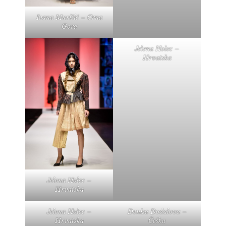
Ivana Murišić – Crna
Gora
Jelena Holec –
Hrvatska
Jelena Holec –
Hrvatska
Jelena Holec –
Denisa Dodalova –
Hrvatska
Češka