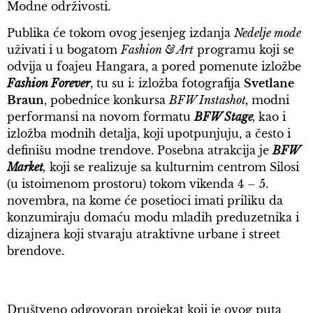
Modne održivosti.
Publika će tokom ovog jesenjeg izdanja
Nedelje mode
uživati i u bogatom
Fashion & Art
programu koji se
odvija u foajeu Hangara, a pored pomenute izložbe
Fashion Forever
, tu su i: izložba fotografija
Svetlane
Braun
, pobednice konkursa
BFW Instashot,
modni
performansi na novom formatu
BFW Stage
,
kao i
izložba modnih detalja, koji upotpunjuju, a često i
definišu modne trendove. Posebna atrakcija je
BFW
Market
,
koji se realizuje sa kulturnim centrom Silosi
(u istoimenom prostoru) tokom vikenda 4 – 5.
novembra, na kome će posetioci imati priliku da
konzumiraju domaću modu mladih preduzetnika i
dizajnera koji stvaraju atraktivne urbane i street
brendove.
Društveno odgovoran projekat koji je ovog puta