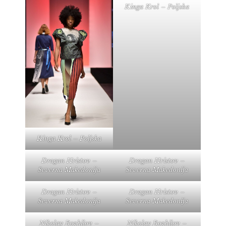
Kinga Krol – Poljska
Kinga Krol – Poljska
Dragan Hristov –
Dragan Hristov –
Severna Makedonija
Severna Makedonija
Dragan Hristov –
Dragan Hristov –
Severna Makedonija
Severna Makedonija
Nikolay Bozhilov –
Nikolay Bozhilov –