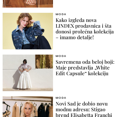
MODA
Kako izgleda nova
LINDEX prodavnica i šta
donosi prolećna kolekcija
– imamo detalje!
MODA
Savremena oda beloj boji:
Maje predstavlja „White
Edit Capsule“ kolekciju
MODA
Novi Sad je dobio novu
modnu adresu: Stigao
brend Elisabetta Franchi