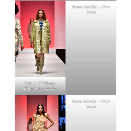
Ivana Murišić – Crna
Gora
Galina & Nikolay
Biryukov – Rusija
Ivana Murišić – Crna
Gora