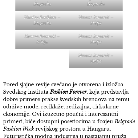
Bugarska
Bugarska
Nikolay Bozhilov –
Nevena Ivanović –
Bugarska
Srbija
Nevena Ivanović –
Nevena Ivanović –
Srbija
Srbija
Nevena Ivanović –
Srbija
Pored sjajne revije svečano je otvorena i izložba
Švedskog instituta
Fashion Forever
, koja predstavlja
dobre primere prakse švedskih brendova na temu
održive mode, reciklaže, redizajna, cirkularne
ekonomije. Ovi izuzetno poučni i interesantni
primeri, biće dostupni posetiocima u foajeu
Belgrade
Fashion Week
revijskog prostora u Hangaru.
Futuristička modna industrija u nastajanju pruža