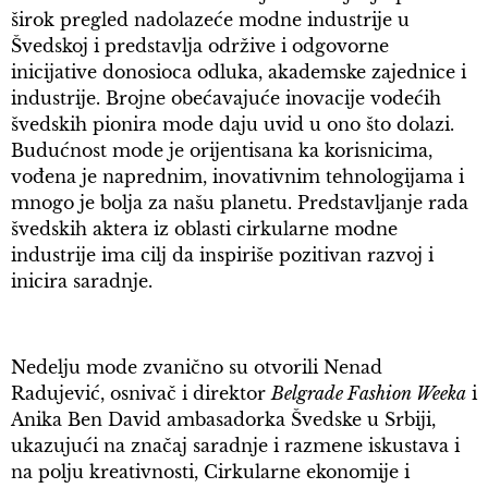
širok pregled nadolazeće modne industrije u
Švedskoj i predstavlja održive i odgovorne
inicijative donosioca odluka, akademske zajednice i
industrije. Brojne obećavajuće inovacije vodećih
švedskih pionira mode daju uvid u ono što dolazi.
Budućnost mode je orijentisana ka korisnicima,
vođena je naprednim, inovativnim tehnologijama i
mnogo je bolja za našu planetu. Predstavljanje rada
švedskih aktera iz oblasti cirkularne modne
industrije ima cilj da inspiriše pozitivan razvoj i
inicira saradnje.
Nedelju mode zvanično su otvorili Nenad
Radujević, osnivač i direktor
Belgrade Fashion Weeka
i
Anika Ben David ambasadorka Švedske u Srbiji,
ukazujući na značaj saradnje i razmene iskustava i
na polju kreativnosti, Cirkularne ekonomije i