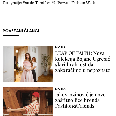
Fotografije: Đorđe Tomić za 52. Perwoll Fashion Week
POVEZANI ČLANCI
MODA
LEAP OF FAITH: Nova
kolekcija Bojane Ugrešić
slavi hrabrost da
zakoračimo u nepoznato
MODA
Jakov Jozinović je novo
zaštitno lice brenda
Fashion&Friends