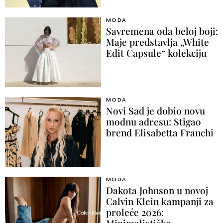
MODA
Savremena oda beloj boji:
Maje predstavlja „White
Edit Capsule“ kolekciju
MODA
Novi Sad je dobio novu
modnu adresu: Stigao
brend Elisabetta Franchi
MODA
Dakota Johnson u novoj
Calvin Klein kampanji za
proleće 2026:
Minimalistička