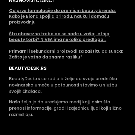
NAJNOVIJI ČLANCI
Od prve formulacije do premium beauty brenda:
Kako je Biona spojila prirodu, nauku i domaću
proizvodnju
Šta obavezno treba da se nađe u vašoj letnjoj
beauty torbi? NIVEA ima nekoliko predloga…
Primarni i sekundarni proizvodi za zaštitu od sunca:
Zašto je važno da znamo razliku?
BEAUTYDESK.RS
BeautyDesk.rs se rodio iz želje da svoje uredničko i
novinarsko umeće u potpunosti stavimo u službu
svojih čitalaca.
Naša želja je da uređujemo medij koji, osim što
prenosi informacije, gradi i zajednicu ljudi koji slično
razmišljaju.