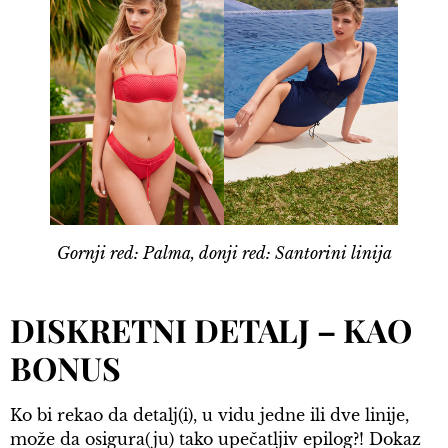
Gornji red: Palma, donji red: Santorini linija
DISKRETNI DETALJ – KAO
BONUS
Ko bi rekao da detalj(i), u vidu jedne ili dve linije,
može da osigura(ju) tako upečatljiv epilog?! Dokaz