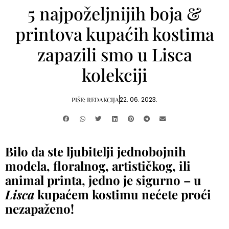
5 najpoželjnijih boja &
printova kupaćih kostima
zapazili smo u Lisca
kolekciji
22. 06. 2023.
PIŠE:
REDAKCIJA
Bilo da ste ljubitelji jednobojnih
modela, floralnog, artističkog, ili
animal printa, jedno je sigurno – u
Lisca
kupaćem kostimu nećete proći
nezapaženo!