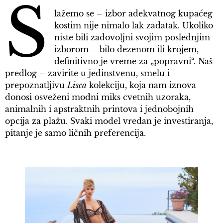
S
lažemo se – izbor adekvatnog kupaćeg
kostim nije nimalo lak zadatak. Ukoliko
niste bili zadovoljni svojim poslednjim
izborom – bilo dezenom ili krojem,
definitivno je vreme za „popravni“. Naš
predlog – zavirite u jedinstvenu, smelu i
prepoznatljivu
Lisca
kolekciju, koja nam iznova
donosi osveženi modni miks cvetnih uzoraka,
animalnih i apstraktnih printova i jednobojnih
opcija za plažu. Svaki model vredan je investiranja,
pitanje je samo ličnih preferencija.