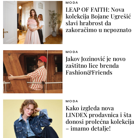
MODA
LEAP OF FAITH: Nova
kolekcija Bojane Ugrešić
slavi hrabrost da
zakoračimo u nepoznato
MODA
Jakov Jozinović je novo
zaštitno lice brenda
Fashion&Friends
MODA
Kako izgleda nova
LINDEX prodavnica i šta
donosi prolećna kolekcija
– imamo detalje!