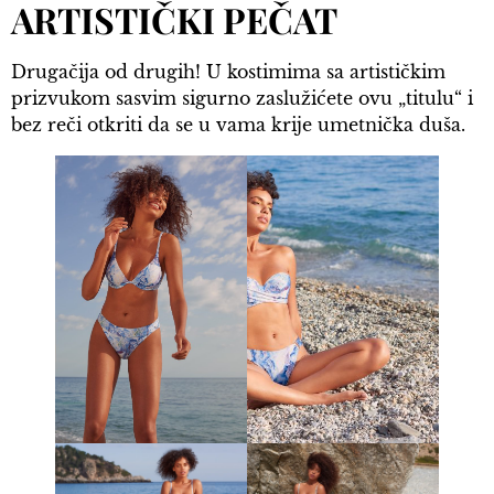
ARTISTIČKI PEČAT
Drugačija od drugih! U kostimima sa artističkim
prizvukom sasvim sigurno zaslužićete ovu „titulu“ i
bez reči otkriti da se u vama krije umetnička duša.